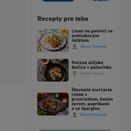
Recepty pre teba
Losos na panvici so
zemiakovým
šalátom
Marcel Ihnačák
Pečená ázijská
kačica v palacinke
Roman Paulus
Šťavnaté morčacie
rezne s
prosciuttom, kozím
syrom, paprikami
a so špargľou
Marcel Ihnačák