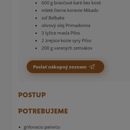
600 g bravčové karé bez kosti
mleté čierne korenie Mikado
soľ Belbake
olivový olej Primadonna
3 lyžice masla Pilos
2 zrejúce kozie syry Pilos
200 g varených zemiakov
Poslať nákupný zoznam
POSTUP
POTREBUJEME
grilovaciu panvicu