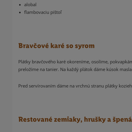
alobal
flambovaciu pištoľ
Bravčové karé so syrom
Plátky bravčového karé okoreníme, osolíme, pokvapkám
preložíme na tanier. Na každý plátok dáme kúsok masl
Pred servírovaním dáme na vrchnú stranu plátky kozie
Restované zemiaky, hrušky a špená