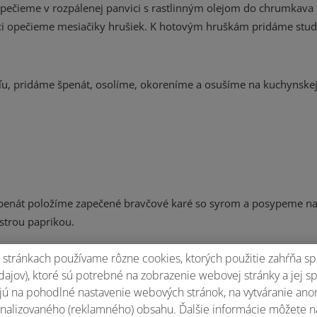
pečieme v rozpálenej panvici s rastlinným olejom do chrumkava 
ici opečieme mesiačiky hrušiek. K hotovým hruškám pridáme stu
ľu, pridáme špenát, osolíme, okoreníme a osušíme na kuchynskej 
 špenát položíme zapečené bravčové karé so syrom a posypeme 
strou paprikou.
stránkach používame rôzne cookies, ktorých použitie zahŕňa sp
ajov), ktoré sú potrebné na zobrazenie webovej stránky a jej s
ú na pohodlné nastavenie webových stránok, na vytváranie anony
Ohodnotiť recept
nalizovaného (reklamného) obsahu. Ďalšie informácie môžete n