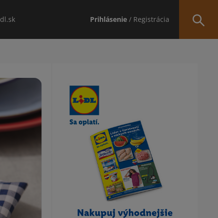
idl.sk
Prihlásenie
/ Registrácia
Obsah bočného panela