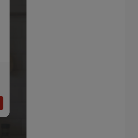
crelando® Príslušenstvo na šitie
1.99
€