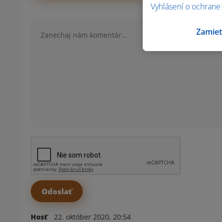
Vyhlásení o ochrane
Komentár
Zamiet
Hosť
22. október 2020, 20:54