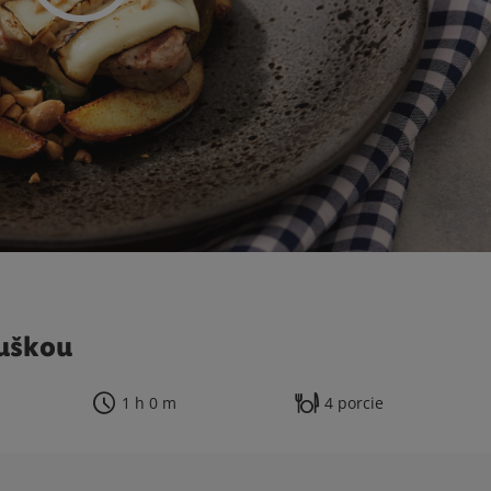
ruškou
1 h 0 m
4 porcie