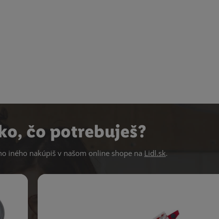
ko, čo potrebuješ?
 iného nakúpiš v našom online shope na
Lidl.sk
.