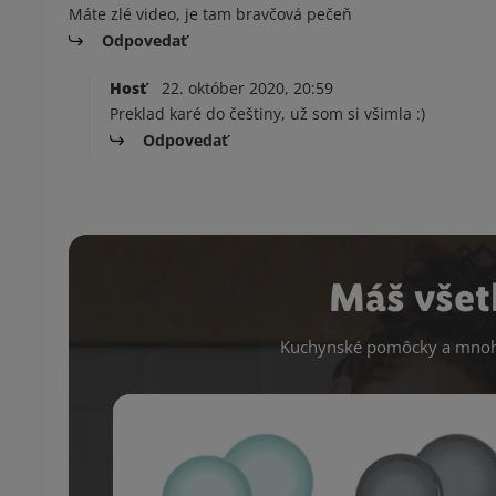
Máte zlé video, je tam bravčová pečeň
Odpovedať
Hosť
22. október 2020, 20:59
Preklad karé do češtiny, už som si všimla :)
Odpovedať
Máš všet
Kuchynské pomôcky a mnoho