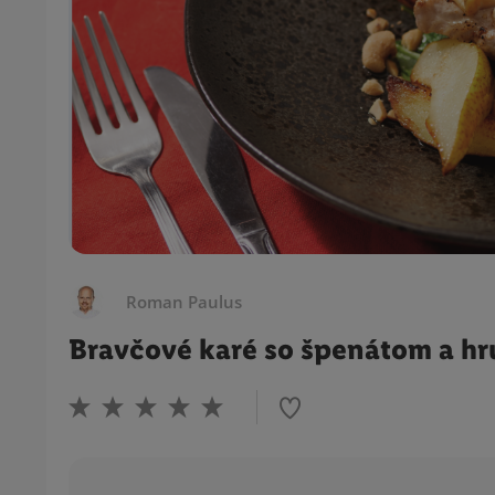
Roman Paulus
Bravčové karé so špenátom a h