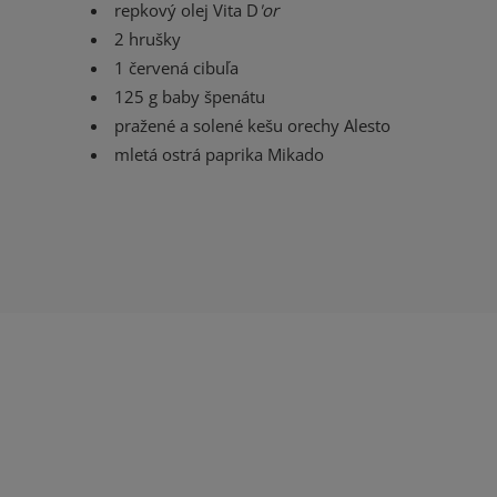
repkový olej Vita D
'or
2 hrušky
1 červená cibuľa
125 g baby špenátu
pražené a solené kešu orechy Alesto
mletá ostrá paprika Mikado