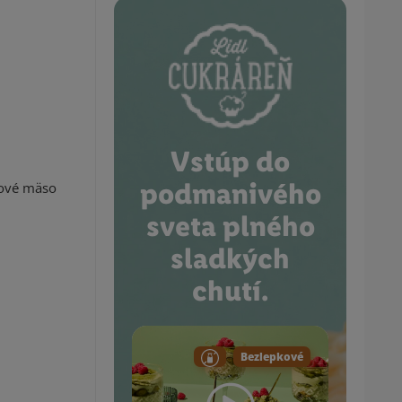
Vstúp do
podmanivého
tové mäso
sveta plného
sladkých
chutí.
Bezlepkové