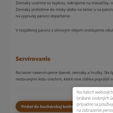
Zemiaky uvaríme so šupkou, nakrájame na mesiačiky, o
Zemiaky preložíme do misky alebo na tanier a na panv
na vypnutej panvici dopečieme.
V rozpálenej panvici s olivovým olejom orestujeme cibu
Servírovanie
Na tanier naservírujeme špenát, zemiaky a hrušky. Na
restovanými kešu orechmi, ktoré sme zľahka poprášili o
Na našich webových 
(vrátane osobných úd
prípadne sa používaj
Pridať do kuchárskej knihy
na zobrazenie perso