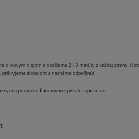
e olivovým olejom a opečieme 2 - 3 minúty z každej strany. Ho
a, prikryjeme alobalom a necháme odpočinúť.
ho syra a pomocou flambovacej pištole zapečieme.
t