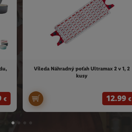
du,
Vileda Náhradný poťah Ultramax 2 v 1, 2
kusy
9
12.99
€
€