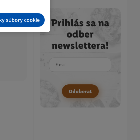
tky súbory cookie
Prihlás sa na
odber
newslettera!
E-mail
Odoberať