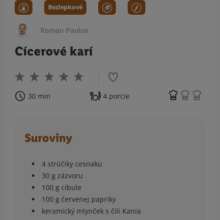
Bezlepkové
Roman Paulus
Cícerové karí
30 min
4 porcie
Suroviny
4 strúčiky cesnaku
30 g zázvoru
100 g cibule
100 g červenej papriky
keramický mlynček s čili Kania