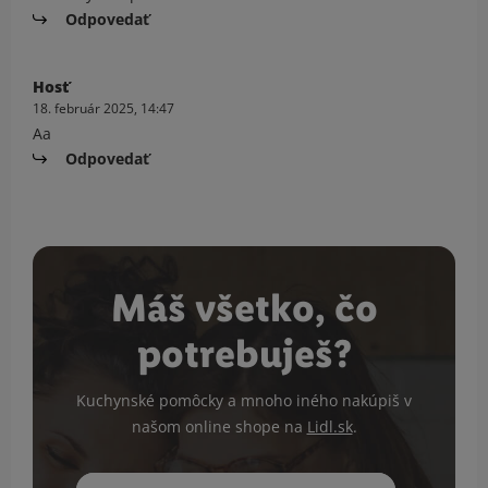
Odpovedať
Hosť
18. február 2025, 14:47
Aa
Odpovedať
Máš všetko, čo
potrebuješ?
Kuchynské pomôcky a mnoho iného nakúpiš v
našom online shope na
Lidl.sk
.