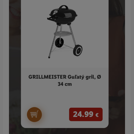
GRILLMEISTER Guľatý gril, Ø
TEFA
34 cm
24.99
€