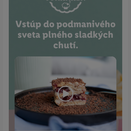
Vstúp do podmanivého
sveta plného sladkých
chutí.