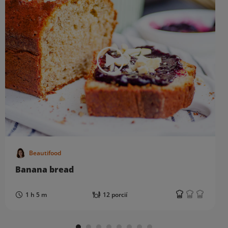
Beautifood
Banana bread
1 h 5 m
12 porcií