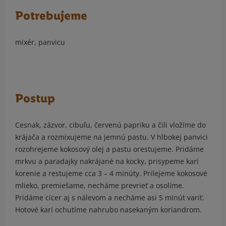
Potrebujeme
mixér, panvicu
Postup
Cesnak, zázvor, cibuľu, červenú papriku a čili vložíme do
krájača a rozmixujeme na jemnú pastu. V hlbokej panvici
rozohrejeme kokosový olej a pastu orestujeme. Pridáme
mrkvu a paradajky nakrájané na kocky, prisypeme karí
korenie a restujeme cca 3 – 4 minúty. Prilejeme kokosové
mlieko, premiešame, necháme prevrieť a osolíme.
Pridáme cícer aj s nálevom a necháme asi 5 minút variť.
Hotové karí ochutíme nahrubo nasekaným koriandrom.