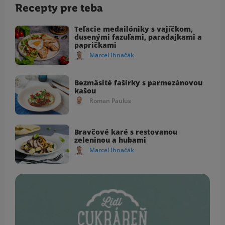
Recepty pre teba
Teľacie medailóniky s vajíčkom,
dusenými fazuľami, paradajkami a
papričkami
Marcel Ihnačák
Bezmäsité fašírky s parmezánovou
kašou
Roman Paulus
Bravčové karé s restovanou
zeleninou a hubami
Marcel Ihnačák