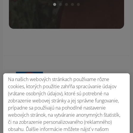
Obsah bočného panela
Na našich webových stránkach používame rôzne
cookies, ktorých použitie zahŕňa spracúvanie údajov
(vrátane osobných údajov), ktoré sú potrebné na
zobrazenie webovej stránky a jej správne fungovanie,
prípadne sa používajú na pohodlné nastavenie
webových stránok, na vytváranie anonymných štatistík,
či na zobrazenie personalizovaného (reklamného)
obsahu. Ďalšie informácie môžete nájsť v našom