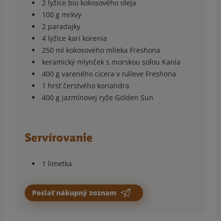
2 lyžice bio kokosového oleja
100 g mrkvy
2 paradajky
4 lyžice karí korenia
250 ml kokosového mlieka Freshona
keramický mlynček s morskou soľou Kania
400 g vareného cícera v náleve Freshona
1 hrsť čerstvého koriandra
400 g jazmínovej ryže Golden Sun
Servírovanie
1 limetka
Poslať nákupný zoznam