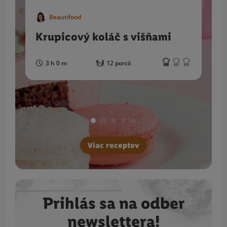
Beautifood
Krupicový koláč s višňami
3 h 0 m
12 porcií
Viac receptov
Prihlás sa na odber
newslettera!