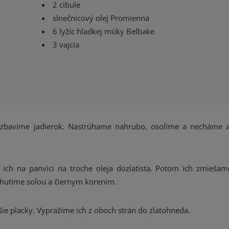
2 cibule
slnečnicový olej Promienna
6 lyžíc hladkej múky Belbake
3 vajcia
 zbavíme jadierok. Nastrúhame nahrubo, osolíme a necháme 
ich na panvici na troche oleja dozlatista. Potom ich zmiešam
hutíme soľou a čiernym korením.
ie placky. Vypražíme ich z oboch strán do zlatohneda.