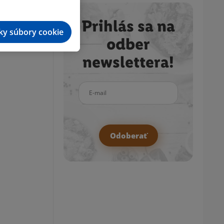
Prihlás sa na
tky súbory cookie
odber
newslettera!
E-mail
Odoberať