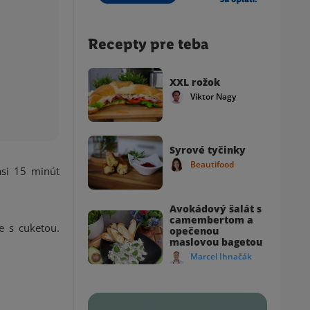
Recepty pre teba
XXL rožok
Viktor Nagy
Syrové tyčinky
Beautifood
asi 15 minút
Avokádový šalát s
camembertom a
e s cuketou.
opečenou
maslovou bagetou
Marcel Ihnačák