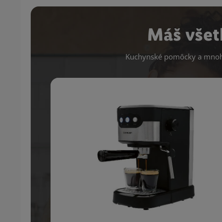
Máš všet
Kuchynské pomôcky a mnoho