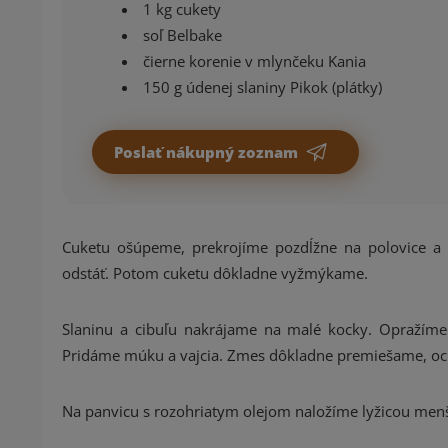
1 kg cukety
soľ Belbake
čierne korenie v mlynčeku Kania
150 g údenej slaniny Pikok (plátky)
Poslať nákupný zoznam
Cuketu ošúpeme, prekrojíme pozdĺžne na polovice a
odstáť. Potom cuketu dôkladne vyžmýkame.
Slaninu a cibuľu nakrájame na malé kocky. Opražíme 
Pridáme múku a vajcia. Zmes dôkladne premiešame, oc
Na panvicu s rozohriatym olejom naložíme lyžicou menš