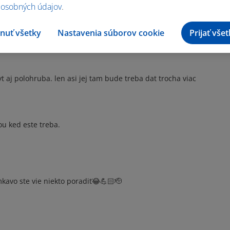
 osobných údajov
.
 múku. môžem dať aj polohrubú?
nuť všetky
Nastavenia súborov cookie
Prijať vše
aj polohruba. len asi jej tam bude treba dat trocha viac
ou ked este treba.
kavo ste vie niekto poradiť😂💪🏻🫡