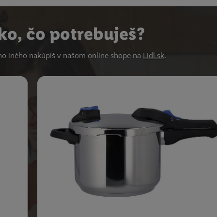
ko, čo potrebuješ?
 iného nakúpiš v našom online shope na
Lidl.sk
.