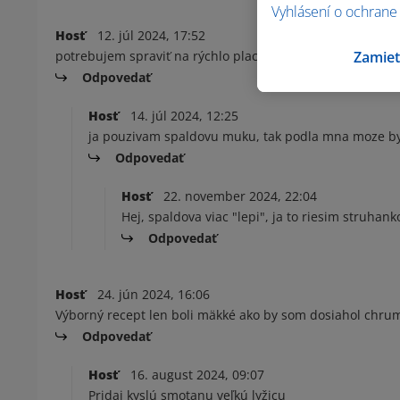
Vyhlásení o ochrane
Hosť
12. júl 2024, 17:52
potrebujem spraviť na rýchlo placky, ale nemám hladkú
Zamiet
Odpovedať
Hosť
14. júl 2024, 12:25
ja pouzivam spaldovu muku, tak podla mna moze byt 
Odpovedať
Hosť
22. november 2024, 22:04
Hej, spaldova viac "lepi", ja to riesim struhank
Odpovedať
Hosť
24. jún 2024, 16:06
Výborný recept len boli mäkké ako by som dosiahol chrum
Odpovedať
Hosť
16. august 2024, 09:07
Pridaj kyslú smotanu veľkú lyžicu