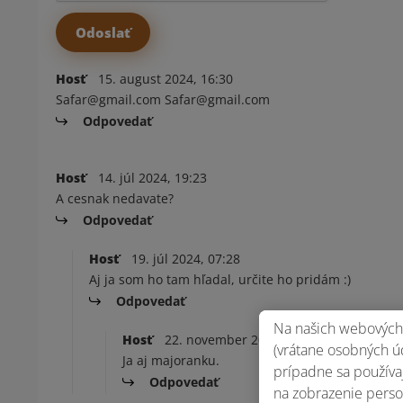
Hosť
15. august 2024, 16:30
Safar@gmail.com Safar@gmail.com
Odpovedať
Hosť
14. júl 2024, 19:23
A cesnak nedavate?
Odpovedať
Hosť
19. júl 2024, 07:28
Aj ja som ho tam hľadal, určite ho pridám :)
Odpovedať
Na našich webových 
Hosť
22. november 2024, 21:51
(vrátane osobných úd
Ja aj majoranku.
prípadne sa používaj
Odpovedať
na zobrazenie perso