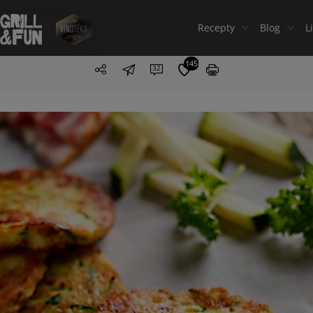
Recepty
Blog
L
145
32