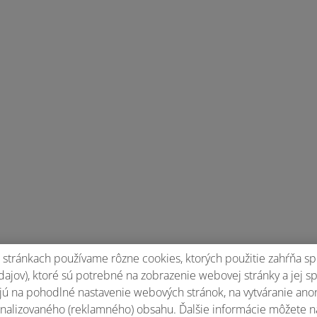
stránkach používame rôzne cookies, ktorých použitie zahŕňa sp
ajov), ktoré sú potrebné na zobrazenie webovej stránky a jej s
ú na pohodlné nastavenie webových stránok, na vytváranie anony
nalizovaného (reklamného) obsahu. Ďalšie informácie môžete n