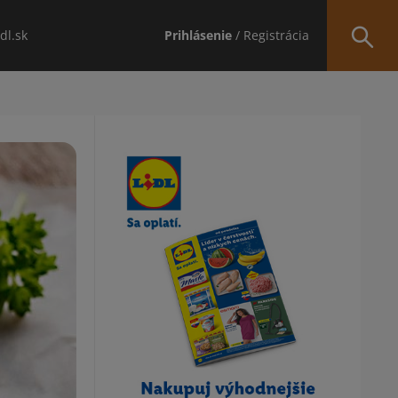
idl.sk
Prihlásenie
/ Registrácia
Obsah bočného panela