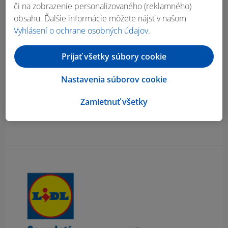
či na zobrazenie personalizovaného (reklamného)
259
€
obsahu. Ďalšie informácie môžete nájsť v našom
Vyhlásení o ochrane osobných údajov
.
Prijať všetky súbory cookie
Nastavenia súborov cookie
Zamietnuť všetky
Obsah bočného panela