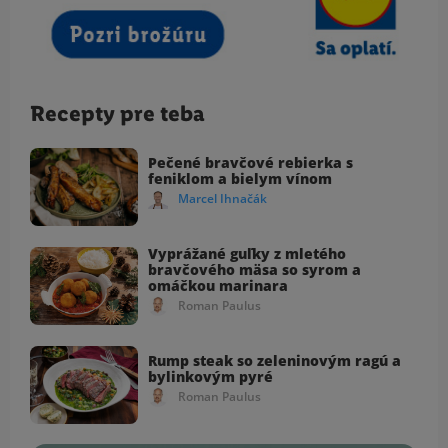
Recepty pre teba
Pečené bravčové rebierka s
feniklom a bielym vínom
Marcel Ihnačák
Vyprážané guľky z mletého
bravčového mäsa so syrom a
omáčkou marinara
Roman Paulus
Rump steak so zeleninovým ragú a
bylinkovým pyré
Roman Paulus