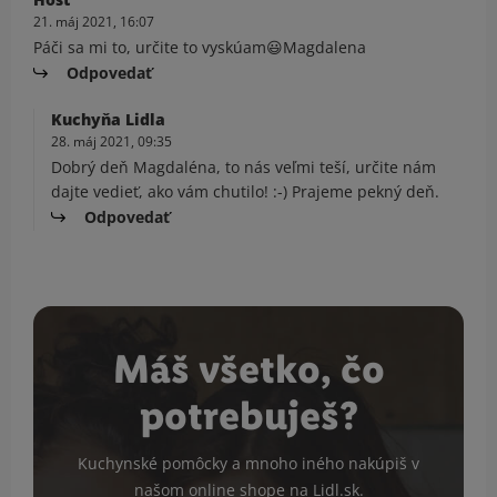
21. máj 2021, 16:07
Páči sa mi to, určite to vyskúam😃Magdalena
Odpovedať
Kuchyňa Lidla
28. máj 2021, 09:35
Dobrý deň Magdaléna, to nás veľmi teší, určite nám
dajte vedieť, ako vám chutilo! :-) Prajeme pekný deň.
Odpovedať
Máš všetko, čo
potrebuješ?
Kuchynské pomôcky a mnoho iného nakúpiš v
našom online shope na
Lidl.sk
.