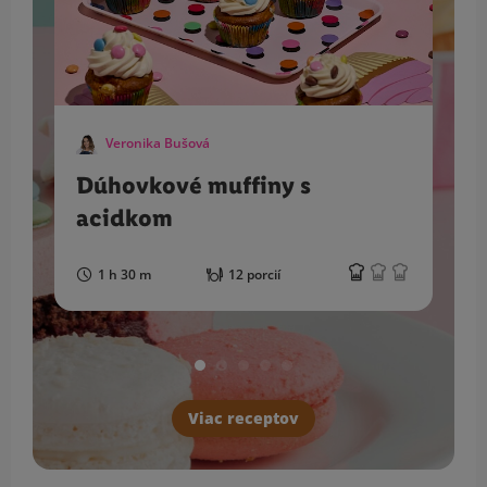
Veronika Bušová
Dúhovkové muffiny s
acidkom
1 h 30 m
12 porcií
Viac receptov