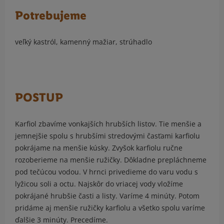
Potrebujeme
veľký kastról, kamenný mažiar, strúhadlo
POSTUP
Karfiol zbavíme vonkajších hrubších listov. Tie menšie a
jemnejšie spolu s hrubšími stredovými časťami karfiolu
pokrájame na menšie kúsky. Zvyšok karfiolu ručne
rozoberieme na menšie ružičky. Dôkladne prepláchneme
pod tečúcou vodou. V hrnci privedieme do varu vodu s
lyžicou soli a octu. Najskôr do vriacej vody vložíme
pokrájané hrubšie časti a listy. Varíme 4 minúty. Potom
pridáme aj menšie ružičky karfiolu a všetko spolu varíme
ďalšie 3 minúty. Precedíme.