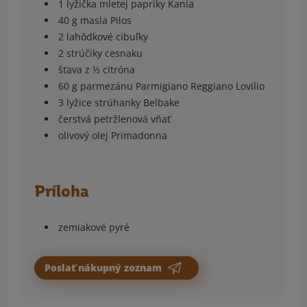
1 lyžička mletej papriky Kania
40 g masla Pilos
2 lahôdkové cibuľky
2 strúčiky cesnaku
šťava z ½ citróna
60 g parmezánu Parmigiano Reggiano Lovilio
3 lyžice strúhanky Belbake
čerstvá petržlenová vňať
olivový olej Primadonna
Príloha
zemiakové pyré
Poslať nákupný zoznam