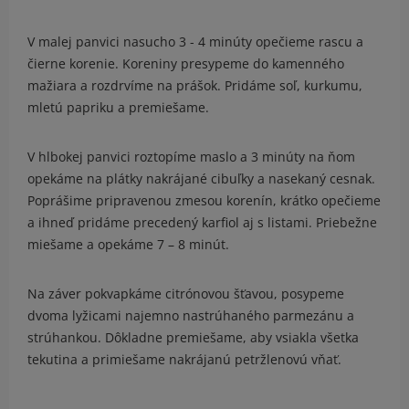
V malej panvici nasucho 3 - 4 minúty opečieme rascu a
čierne korenie. Koreniny presypeme do kamenného
mažiara a rozdrvíme na prášok. Pridáme soľ, kurkumu,
mletú papriku a premiešame.
V hlbokej panvici roztopíme maslo a 3 minúty na ňom
opekáme na plátky nakrájané cibuľky a nasekaný cesnak.
Poprášime pripravenou zmesou korenín, krátko opečieme
a ihneď pridáme precedený karfiol aj s listami. Priebežne
miešame a opekáme 7 – 8 minút.
Na záver pokvapkáme citrónovou šťavou, posypeme
dvoma lyžicami najemno nastrúhaného parmezánu a
strúhankou. Dôkladne premiešame, aby vsiakla všetka
tekutina a primiešame nakrájanú petržlenovú vňať.