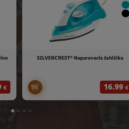
ino
SILVERCREST® Naparovacia žehlička
9
16.99
€
€