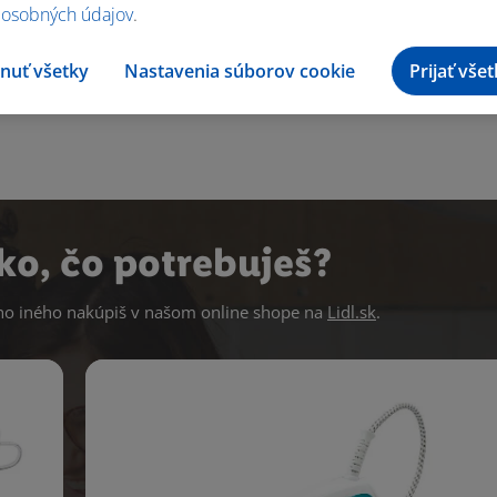
 osobných údajov
.
nuť všetky
Nastavenia súborov cookie
Prijať vše
ko, čo potrebuješ?
 iného nakúpiš v našom online shope na
Lidl.sk
.