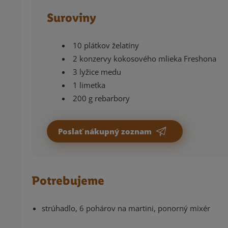
Suroviny
10 plátkov želatíny
2 konzervy kokosového mlieka Freshona
3 lyžice medu
1 limetka
200 g rebarbory
Poslať nákupný zoznam
Potrebujeme
strúhadlo, 6 pohárov na martini, ponorný mixér