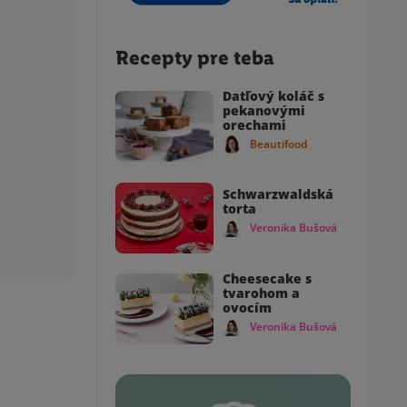
Recepty pre teba
Datľový koláč s
pekanovými
orechami
Beautifood
Schwarzwaldská
torta
Veronika Bušová
Cheesecake s
tvarohom a
ovocím
Veronika Bušová