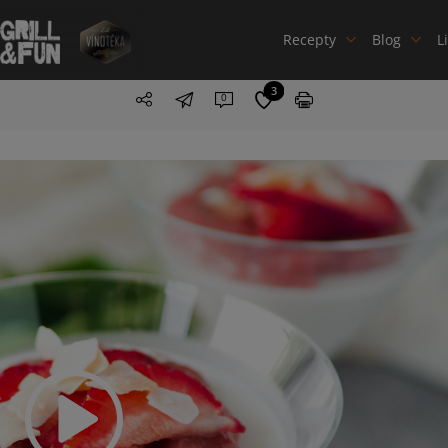
Recepty
Blog
L
3
0