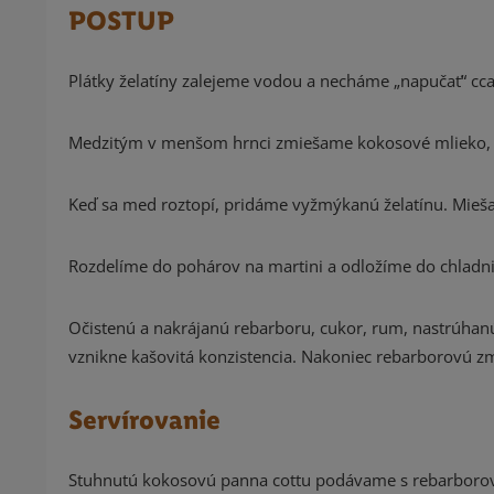
POSTUP
Plátky želatíny zalejeme vodou a necháme „napučať“ cc
Medzitým v menšom hrnci zmiešame kokosové mlieko, me
Keď sa med roztopí, pridáme vyžmýkanú želatínu. Mieša
Rozdelíme do pohárov na martini a odložíme do chladn
Očistenú a nakrájanú rebarboru, cukor, rum, nastrúha
vznikne kašovitá konzistencia. Nakoniec rebarborov
Servírovanie
Stuhnutú kokosovú panna cottu podávame s rebarboro