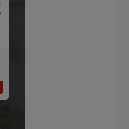
GRILLMEISTER Gril na drevené uhlie
Kansas
52.99
€