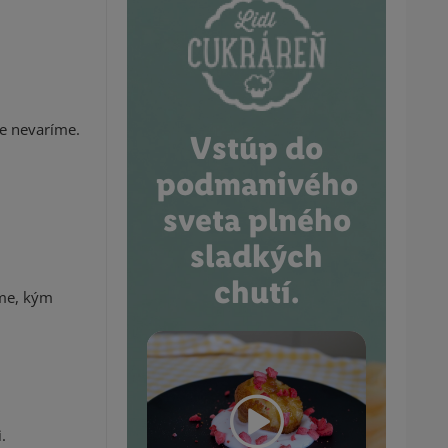
e nevaríme.
Vstúp do
podmanivého
sveta plného
sladkých
chutí.
íme, kým
.