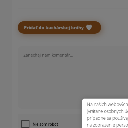
Pridať do kuchárskej knihy
Komentár
Na našich webových 
(vrátane osobných úd
prípadne sa používaj
na zobrazenie perso