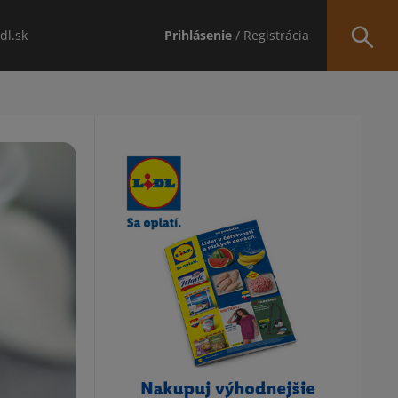
idl.sk
Prihlásenie
/ Registrácia
Obsah bočného panela