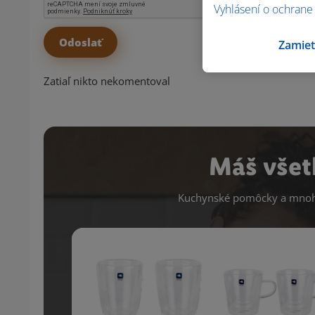
Vyhlásení o ochrane
Zamiet
Zatiaľ nikto nekomentoval
Máš všet
Kuchynské pomôcky a mnoho