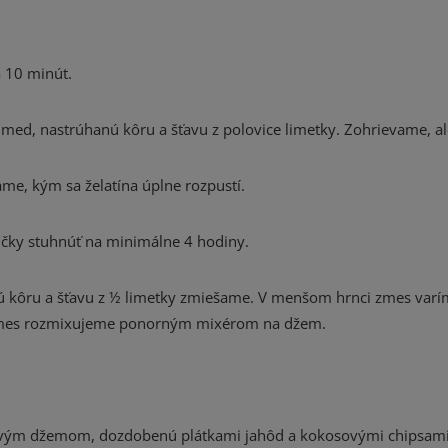
a 10 minút.
d, nastrúhanú kôru a šťavu z polovice limetky. Zohrievame, al
me, kým sa želatína úplne rozpustí.
ičky stuhnúť na minimálne 4 hodiny.
nú kôru a šťavu z ½ limetky zmiešame. V menšom hrnci zmes var
ú zmes rozmixujeme ponorným mixérom na džem.
vým džemom, dozdobenú plátkami jahôd a kokosovými chipsami