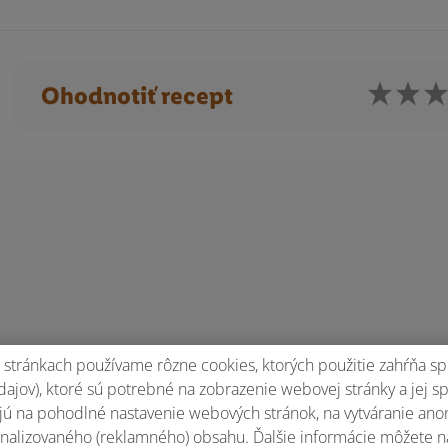
Ohodnotiť recept
stránkach používame rôzne cookies, ktorých použitie zahŕňa sp
ajov), ktoré sú potrebné na zobrazenie webovej stránky a jej s
ú na pohodlné nastavenie webových stránok, na vytváranie anony
nalizovaného (reklamného) obsahu. Ďalšie informácie môžete n