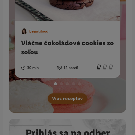
Beautifood
Vláčne čokoládové cookies so
soľou
30 min
12 porcií
Viac receptov
Prihlás sa na odber