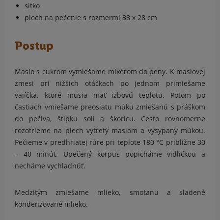
sitko
plech na pečenie s rozmermi 38 x 28 cm
Postup
Maslo s cukrom vymiešame mixérom do peny. K maslovej
zmesi pri nižších otáčkach po jednom
primiešame
vajíčka, ktoré musia mať izbovú teplotu. Potom po
častiach vmiešame preosiatu múku
zmiešanú s práškom
do pečiva, štipku soli a škoricu. Cesto rovnomerne
rozotrieme na plech vytretý
maslom a vysypaný múkou.
Pečieme v predhriatej rúre pri teplote 180 °C približne 30
– 40 minút.
Upečený korpus popicháme vidličkou a
necháme vychladnúť.
Medzitým zmiešame mlieko, smotanu a sladené
kondenzované mlieko.