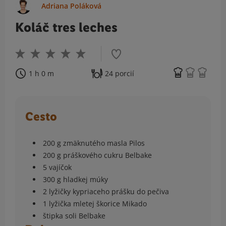
Adriana Poláková
Koláč tres leches
1 h 0 m
24 porcií
Cesto
200 g zmäknutého masla Pilos
200 g práškového cukru Belbake
5 vajíčok
300 g hladkej múky
2 lyžičky kypriaceho prášku do pečiva
1 lyžička mletej škorice Mikado
štipka soli Belbake