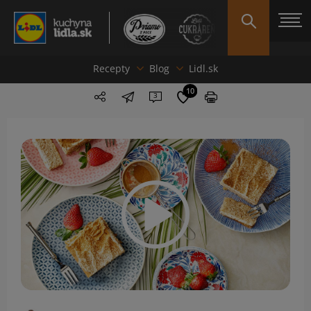
Recepty
Blog
Lidl.sk
10
3