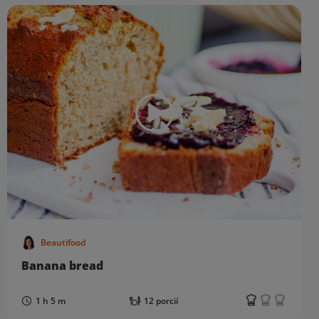
Beautifood
Banana bread
1 h 5 m
12 porcií