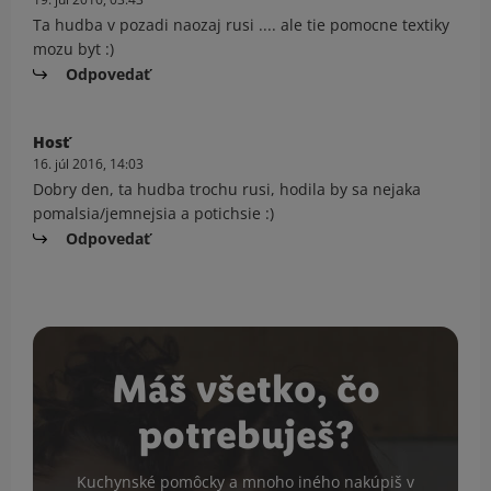
Ta hudba v pozadi naozaj rusi .... ale tie pomocne textiky
mozu byt :)
Odpovedať
Hosť
16. júl 2016, 14:03
Dobry den, ta hudba trochu rusi, hodila by sa nejaka
pomalsia/jemnejsia a potichsie :)
Odpovedať
Máš všetko, čo
potrebuješ?
Kuchynské pomôcky a mnoho iného nakúpiš v