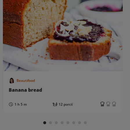
Beautifood
Banana bread
1 h 5 m
12 porcií