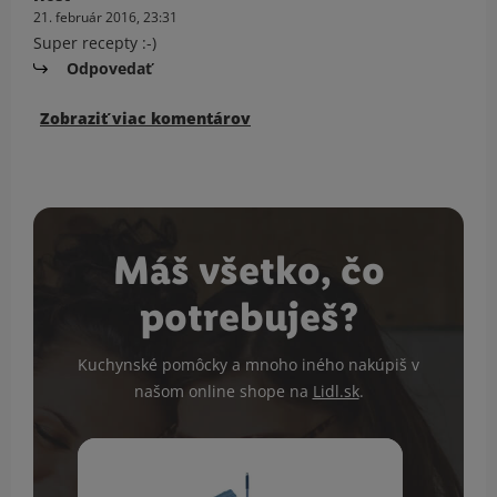
21. február 2016, 23:31
Super recepty :-)
Odpovedať
Zobraziť viac komentárov
Máš všetko, čo
potrebuješ?
Kuchynské pomôcky a mnoho iného nakúpiš v
našom online shope na
Lidl.sk
.