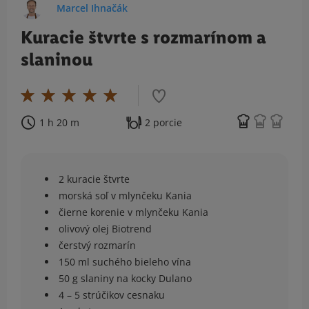
Marcel Ihnačák
Kuracie štvrte s rozmarínom a
slaninou
1 h 20 m
2 porcie
2 kuracie štvrte
morská soľ v mlynčeku Kania
čierne korenie v mlynčeku Kania
olivový olej Biotrend
čerstvý rozmarín
150 ml suchého bieleho vína
50 g slaniny na kocky Dulano
4 – 5 strúčikov cesnaku