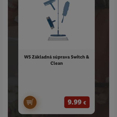
W5 Základná súprava Switch &
BRAU
Clean
Care
9.99
€