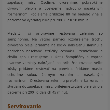
zapekacej misy. Osolíme, okoreníme, pokvapkáme
olivovým olejom a posypeme nadrobno nasekaným
rozmarínom. Podlejeme približne 80 ml bieleho vína a
pečieme vo vyhriatej rúre pri 200 °C asi 10 minút.
Medzitým si pripravíme restovanú zeleninu so
šampiňónmi. Na väčšej panvici rozohrejeme trochu
olivového oleja, pridáme na kocky nakrájanú slaninu a
nadrobno nasekané strúčiky cesnaku. Premiešame a
chvíľu spolu restujeme. Cuketu, šampiňóny a vopred
uvarené zemiaky nakrájané na približne rovnako veľké
kúsky pridáme restovať na panvicu. Pridáme maslo,
ochutíme soľou, čiernym korením a nasekaným
rozmarínom. Orestovanú zeleninu preložíme ku kuracím
štvrtiam do zapekacej misy, prilejeme zvyšné biele víno a
pečieme pri 200 °C ďalších 45 minút.
Servírovanie