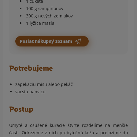
1 cuketa
100 g šampiňónov
300 g nových zemiakov
1 lyžica masla
Poslať nákupný zoznam
Potrebujeme
zapekaciu misu alebo pekáč
väčšiu panvicu
Postup
Umyté a osušené kuracie štvrte rozdelíme na menšie
časti. Odrežeme z nich prebytočnú kožu a preložíme do