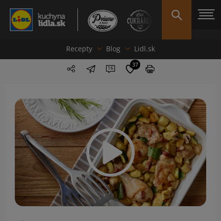
Recepty
Blog
Lidl.sk
37
16