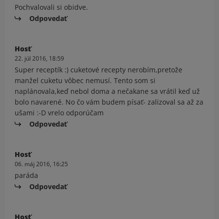
Pochvalovali si obidve.
Odpovedať
Hosť
22. júl 2016, 18:59
Super receptík :) cuketové recepty nerobím,pretože
manžel cuketu vôbec nemusí. Tento som si
naplánovala,keď nebol doma a nečakane sa vrátil keď už
bolo navarené. No čo vám budem písať- zalizoval sa až za
ušami :-D vrelo odporúčam
Odpovedať
Hosť
06. máj 2016, 16:25
paráda
Odpovedať
Hosť