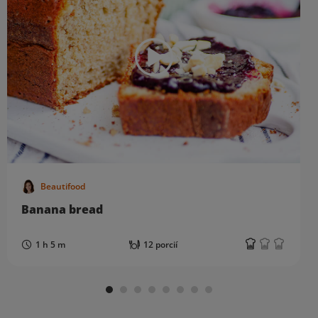
Beautifood
Banana bread
1 h 5 m
12 porcií