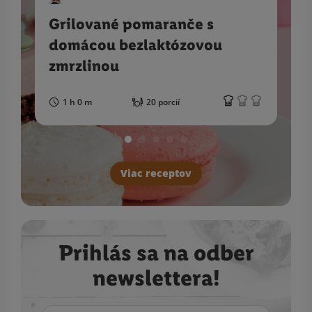
Grilované pomaranče s
domácou bezlaktózovou
zmrzlinou
1 h 0 m
20 porcií
Viac receptov
Prihlás sa na odber
newslettera!