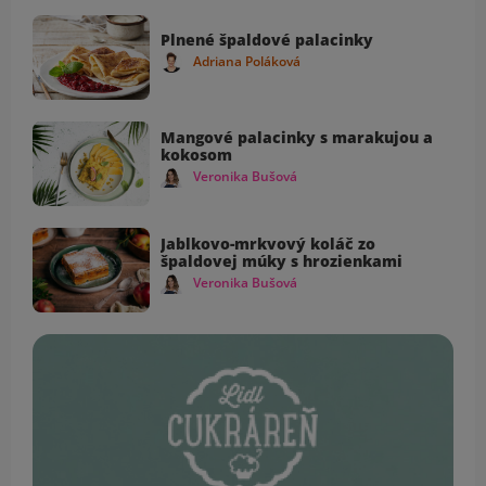
Plnené špaldové palacinky
Adriana Poláková
Mangové palacinky s marakujou a
kokosom
Veronika Bušová
Jablkovo-mrkvový koláč zo
špaldovej múky s hrozienkami
Veronika Bušová