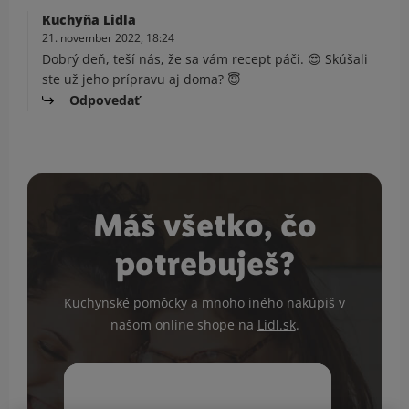
Kuchyňa Lidla
21. november 2022, 18:24
Dobrý deň, teší nás, že sa vám recept páči. 😍 Skúšali
ste už jeho prípravu aj doma? 😇
Odpovedať
Máš všetko, čo
potrebuješ?
Kuchynské pomôcky a mnoho iného nakúpiš v
našom online shope na
Lidl.sk
.