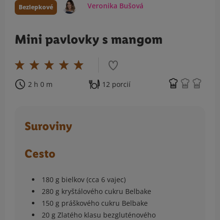
Veronika Bušová
Bezlepkové
Mini pavlovky s mangom
2 h 0 m
12 porcií
Suroviny
Cesto
180 g bielkov (cca 6 vajec)
280 g kryštálového cukru Belbake
150 g práškového cukru Belbake
20 g Zlatého klasu bezgluténového