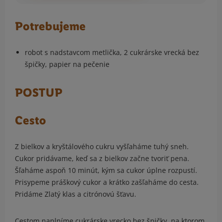
Potrebujeme
robot s nadstavcom metlička, 2 cukrárske vrecká bez
špičky, papier na pečenie
POSTUP
Cesto
Z bielkov a kryštálového cukru vyšľaháme tuhý sneh.
Cukor pridávame, keď sa z bielkov začne tvoriť pena.
Šľaháme aspoň 10 minút, kým sa cukor úplne rozpustí.
Prisypeme práškový cukor a krátko zašľaháme do cesta.
Pridáme Zlatý klas a citrónovú šťavu.
Cestom naplníme cukrárske vrecko bez špičky, na ktorom