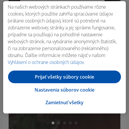
Na našich webových stránkach používame rôzne
cookies, ktorých použitie zahŕňa spracúvanie údajov
(vrátane osobných údajov), ktoré sú potrebné na
zobrazenie webovej stránky a jej správne fungovanie,
prípadne sa používajú na pohodlné nastavenie
webových stránok, na vytváranie anonymných štatistík,
či na zobrazenie personalizovaného (reklamného)
obsahu. Ďalšie informácie môžete nájsť v našom
Vyhlásení o ochrane osobných údajov
.
SILVERCREST® Skladacie
LIVA
potravinové dózy, 4-dielna
Prijať všetky súbory cookie
súprava
Nastavenia súborov cookie
9.99
€
Zamietnuť všetky