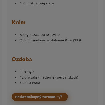
10 ml citrónovej šťavy
Krém
500 g mascarpone Lovilio
250 ml smotany na šľahanie Pilos (33 %)
Ozdoba
1 mango
12 physalis (machoviek peruánskych)
čerstvá mäta
Poslať nákupný zoznam