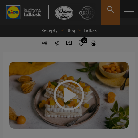
Recepty
Blog
Lidl.sk
30
4