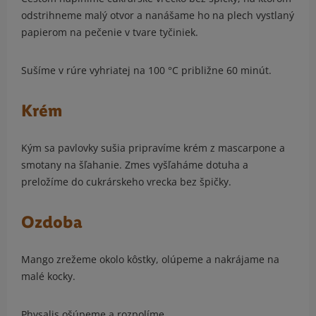
odstrihneme malý otvor a nanášame ho na plech vystlaný
papierom na pečenie v tvare tyčiniek.
Sušíme v rúre vyhriatej na 100 °C približne 60 minút.
Krém
Kým sa pavlovky sušia pripravíme krém z mascarpone a
smotany na šľahanie. Zmes vyšľaháme dotuha a
preložíme do cukrárskeho vrecka bez špičky.
Ozdoba
Mango zrežeme okolo kôstky, olúpeme a nakrájame na
malé kocky.
Physalis ošúpeme a rozpolíme.