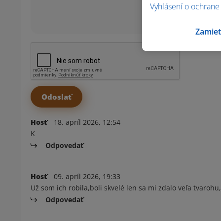
Vyhlásení o ochrane
Zamiet
Hosť
18. apríl 2026, 12:54
K
Odpovedať
Hosť
09. apríl 2026, 19:33
Už som ich robila,boli skvelé len sa mi zdalo veľa tvarohu
Odpovedať