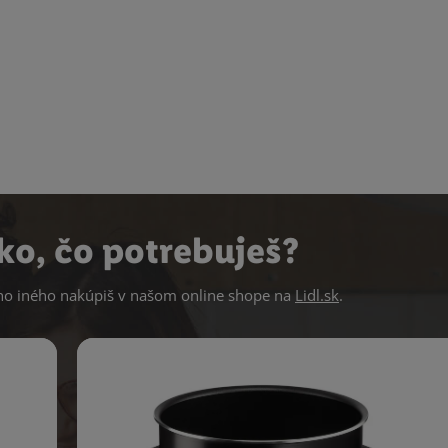
ko, čo potrebuješ?
 iného nakúpiš v našom online shope na
Lidl.sk
.