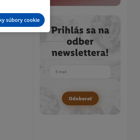
tky súbory cookie
Prihlás sa na
odber
newslettera!
E-mail
Odoberať