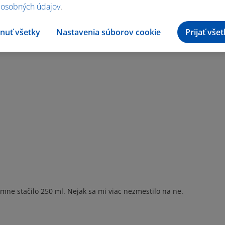
 osobných údajov
.
nuť všetky
Nastavenia súborov cookie
Prijať vše
,mne stačilo 250 ml. Nejak sa mi viac nezmestilo na ne.