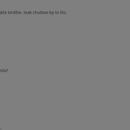
če tvrdšie. Inak chuťovo by to šlo.
yslo?
.