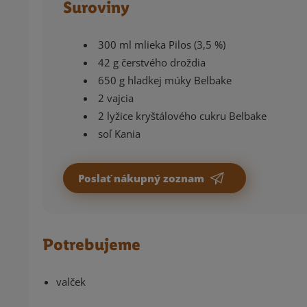
Suroviny
300 ml mlieka Pilos (3,5 %)
42 g čerstvého droždia
650 g hladkej múky Belbake
2 vajcia
2 lyžice kryštálového cukru Belbake
soľ Kania
Poslať nákupný zoznam
Potrebujeme
valček