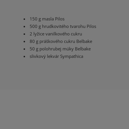
150 g masla Pilos
500 g hrudkovitého tvarohu Pilos
2 lyžice vanilkového cukru
80 g práškového cukru Belbake
50 g polohrubej múky Belbake
slivkový lekvár Sympathica