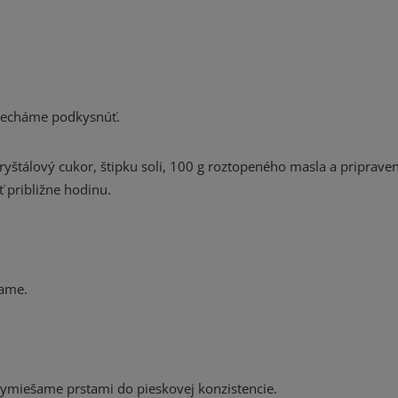
necháme podkysnúť.
yštálový cukor, štipku soli, 100 g roztopeného masla a priprave
 približne hodinu.
šame.
ymiešame prstami do pieskovej konzistencie.