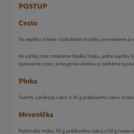
POSTUP
Cesto
Do teplého mlieka rozdrobíme droždie, premiešame a 
Vo väčšej mise zmiešame hladkú múku, jedno vajíčko, kr
Vymiesime cesto, prikryjeme utierkou a necháme kysnúť
Plnka
Tvaroh, vanilkový cukor a 30 g práškového cukru zmie
Mrvenička
Polohrubú múku, 50 g práškového cukru a 50 g masla v