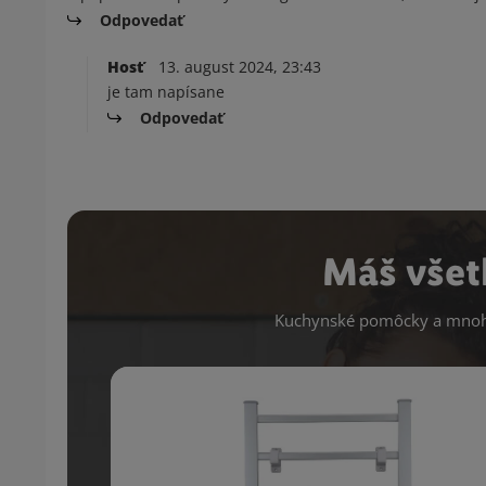
Odpovedať
Hosť
13. august 2024, 23:43
je tam napísane
Odpovedať
Máš všet
Kuchynské pomôcky a mnoho