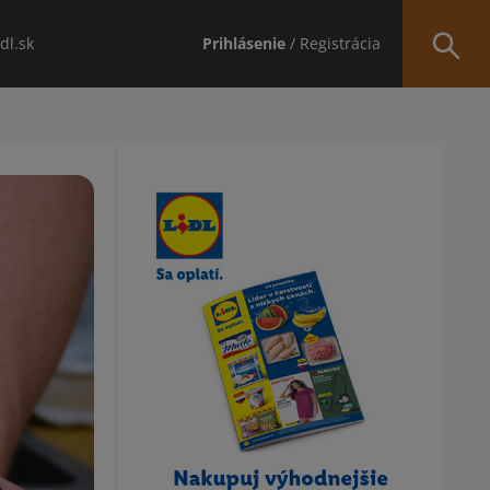
idl.sk
Prihlásenie
/ Registrácia
Obsah bočného panela