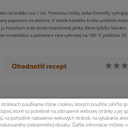
ske na hrúbku cca 1 cm. Pomocou misky alebo formičky vykraju
laný papierom na pečenie. V strede každého kruhu urobíme mier
 ju tvarohom a do stredu tvarohovej plnky dáme lyžičku lekváru.
 mrveničkou a pečieme v rúre vyhriatej na 180 °C približne 20 
Ohodnotiť recept
stránkach používame rôzne cookies, ktorých použitie zahŕňa sp
ajov), ktoré sú potrebné na zobrazenie webovej stránky a jej s
ú na pohodlné nastavenie webových stránok, na vytváranie anony
nalizovaného (reklamného) obsahu. Ďalšie informácie môžete n