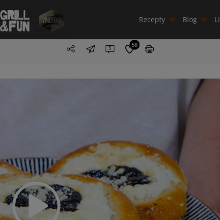
Recepty
Blog
L
58
5