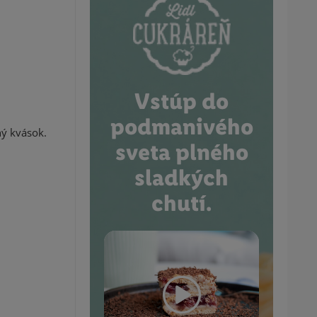
Vstúp do
podmanivého
ný kvások.
sveta plného
sladkých
chutí.