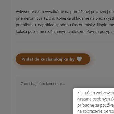
Vykysnuté cesto vyvaľkáme na pomúčenej pracovnej do
priemerom cca 12 cm. Kolieska ukladáme na plech vyst
priehlbinku, napríklad spodnou časťou misky. Naplníme
koláča potrieme rozšľahaným vajíčkom. Povrch posypeme
Pridať do kuchárskej knihy
Komentár
Na našich webových 
(vrátane osobných úd
prípadne sa používaj
na zobrazenie perso