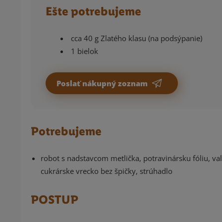
Ešte potrebujeme
cca 40 g Zlatého klasu (na podsýpanie)
1 bielok
Poslať nákupný zoznam
Potrebujeme
robot s nadstavcom metlička, potravinársku fóliu, val
cukrárske vrecko bez špičky, strúhadlo
POSTUP