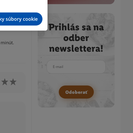
tky súbory cookie
Prihlás sa na
odber
 minút.
newslettera!
E-mail
Odoberať