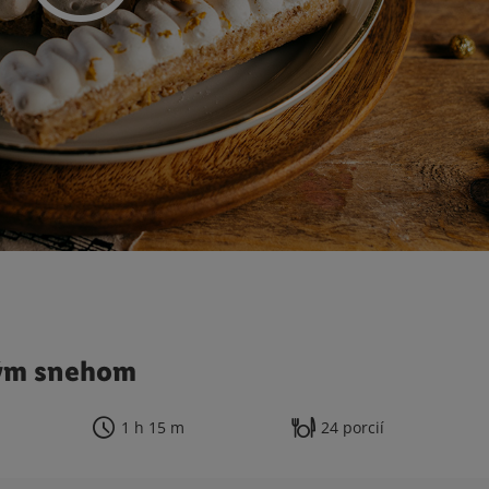
vým snehom
1 h 15 m
24 porcií