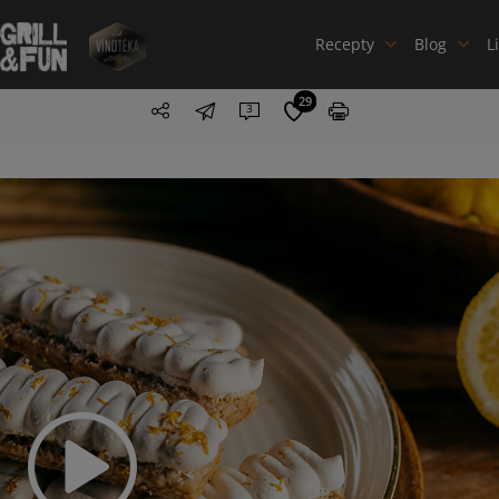
Recepty
Blog
L
29
3