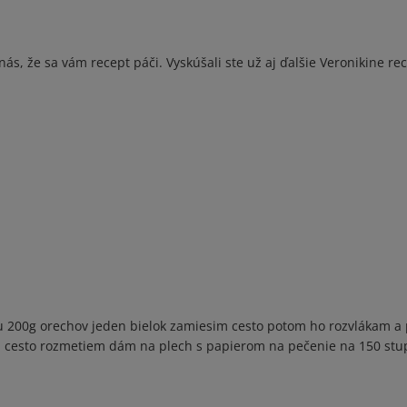
s, že sa vám recept páči. Vyskúšali ste už aj ďalšie Veronikine rec
 200g orechov jeden bielok zamiesim cesto potom ho rozvlákam a
a cesto rozmetiem dám na plech s papierom na pečenie na 150 stu