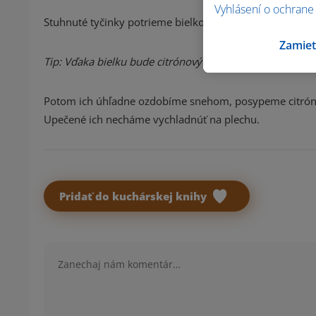
Vyhlásení o ochrane
Stuhnuté tyčinky potrieme bielkom.
Zamiet
Tip: Vďaka bielku bude citrónový sneh lepšie držať a neo
Potom ich úhľadne ozdobíme snehom, posypeme citrónovo
Upečené ich necháme vychladnúť na plechu.
Pridať do kuchárskej knihy
Komentár