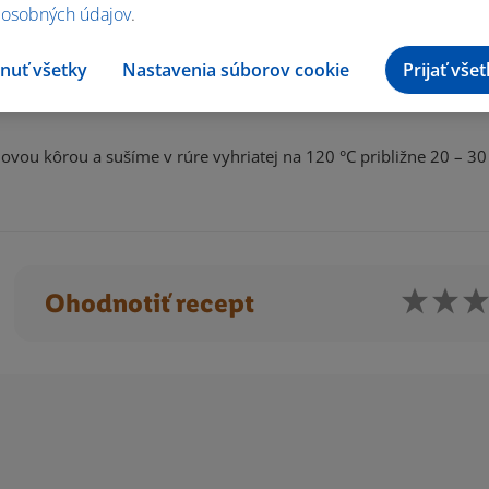
 osobných údajov
.
nuť všetky
Nastavenia súborov cookie
Prijať vše
dliepať sa.
u kôrou a sušíme v rúre vyhriatej na 120 °C približne 20 – 30
Ohodnotiť recept