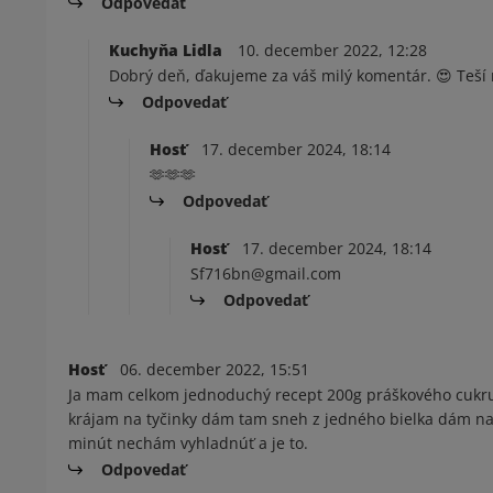
Odpovedať
Kuchyňa Lidla
10. december 2022, 12:28
Dobrý deň, ďakujeme za váš milý komentár. 😍 Teší ná
Odpovedať
Hosť
17. december 2024, 18:14
🫶🫶🫶
Odpovedať
Hosť
17. december 2024, 18:14
Sf716bn@gmail.com
Odpovedať
Hosť
06. december 2022, 15:51
Ja mam celkom jednoduchý recept 200g práškového cukru
krájam na tyčinky dám tam sneh z jedného bielka dám n
minút nechám vyhladnúť a je to.
Odpovedať