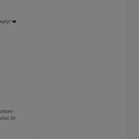
epty? ❤️
 potom
pňov 30