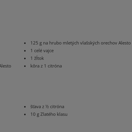
125 g na hrubo mletých vlašských orechov Alesto
1 celé vajce
1 žĺtok
Alesto
kôra z 1 citróna
šťava z ½ citróna
10 g Zlatého klasu