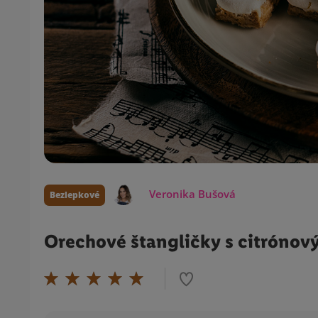
Veronika Bušová
Bezlepkové
Orechové štangličky s citróno