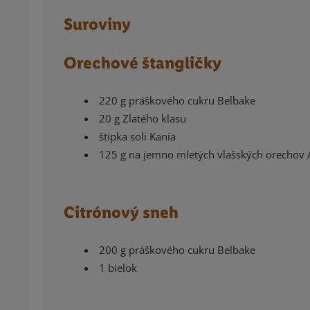
Suroviny
Orechové štangličky
220 g práškového cukru Belbake
20 g Zlatého klasu
štipka soli Kania
125 g na jemno mletých vlašských orechov 
Citrónový sneh
200 g práškového cukru Belbake
1 bielok