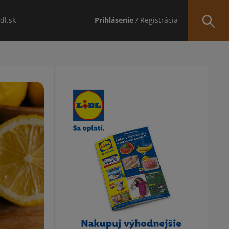
idl.sk
Prihlásenie
/ Registrácia
Obsah bočného panela