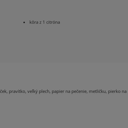
kôra z 1 citróna
ček, pravítko,
veľký plech, papier na pečenie, metličku, pierko na 