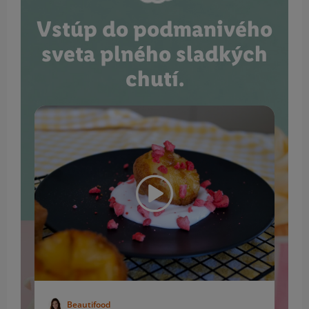
Vstúp do podmanivého
sveta plného sladkých
chutí.
Beautifood