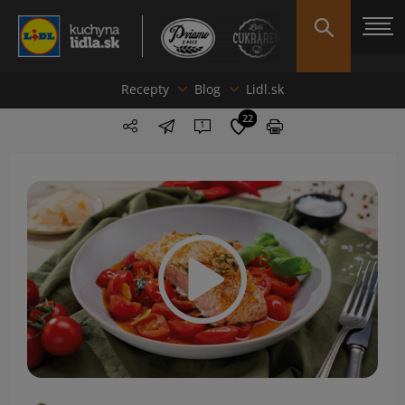
Recepty
Blog
Lidl.sk
22
1