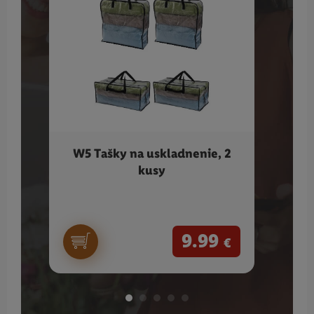
W5 Tašky na uskladnenie, 2
SIL
kusy
9.99
€