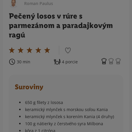
Roman Paulus
Pečený losos v rúre s
parmezánom a paradajkovým
ragú
30 min
4 porcie
Suroviny
650 g filety z lososa
keramický mlynček s morskou soľou Kania
keramický mlynček s korením Kania (4 druhy)
100 g nátierky z čerstvého syra Milbona
kôra z 1 citróna