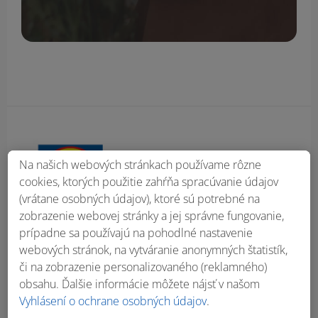
Obsah bočného panela
Na našich webových stránkach používame rôzne
cookies, ktorých použitie zahŕňa spracúvanie údajov
(vrátane osobných údajov), ktoré sú potrebné na
zobrazenie webovej stránky a jej správne fungovanie,
prípadne sa používajú na pohodlné nastavenie
webových stránok, na vytváranie anonymných štatistík,
či na zobrazenie personalizovaného (reklamného)
obsahu. Ďalšie informácie môžete nájsť v našom
Vyhlásení o ochrane osobných údajov
.