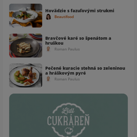
Hovädzie s fazuľovými strukmi
Beautifood
Bravčové karé so špenátom a
hruškou
Roman Paulus
Pečené kuracie stehná so zeleninou
a hráškovým pyré
Roman Paulus