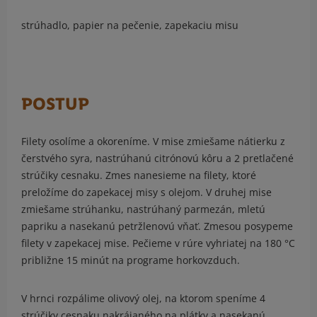
strúhadlo, papier na pečenie, zapekaciu misu
POSTUP
Filety osolíme a okoreníme. V mise zmiešame nátierku z
čerstvého syra, nastrúhanú citrónovú kôru a 2 pretlačené
strúčiky cesnaku. Zmes nanesieme na filety, ktoré
preložíme do zapekacej misy s olejom. V druhej mise
zmiešame strúhanku, nastrúhaný parmezán, mletú
papriku a nasekanú petržlenovú vňať. Zmesou posypeme
filety v zapekacej mise. Pečieme v rúre vyhriatej na 180 °C
približne 15 minút na programe horkovzduch.
V hrnci rozpálime olivový olej, na ktorom speníme 4
strúčiky cesnaku nakrájaného na plátky a nasekanú