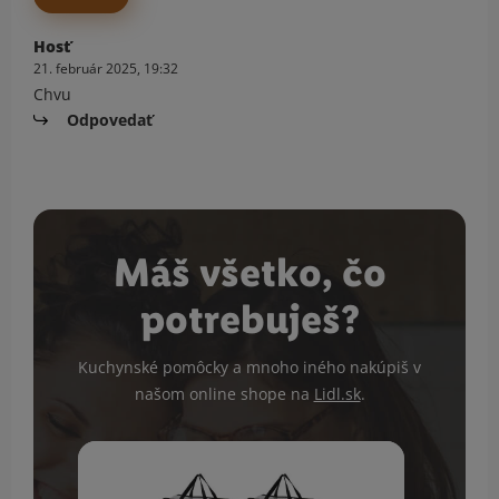
Hosť
21. február 2025, 19:32
Chvu
Odpovedať
Máš všetko, čo
potrebuješ?
Kuchynské pomôcky a mnoho iného nakúpiš v
našom online shope na
Lidl.sk
.