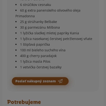
6 strúčikov cesnaku
60 g extra panenského olivového oleja
Primadonna
25 g strúhanky Belbake
30 g parmezánu Milbona
1 lyžička sladkej mletej papriky Kania
1 lyžica nasekanej čerstvej petržlenovej vňate
1 štipľavá paprička
100 ml bieleho suchého vína
400 g cherry paradajok
1 lyžica masla Pilos
1 vetvička čerstvej bazalky
Poslať nákupný zoznam
Potrebujeme