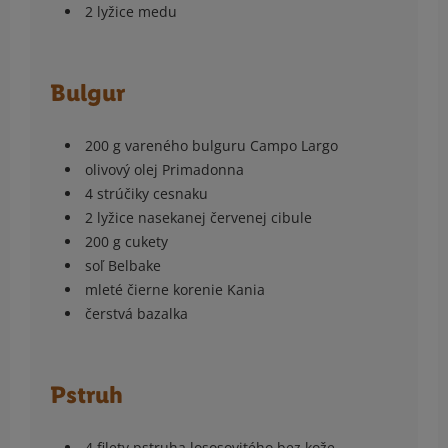
2 lyžice medu
Bulgur
200 g vareného bulguru Campo Largo
olivový olej Primadonna
4 strúčiky cesnaku
2 lyžice nasekanej červenej cibule
200 g cukety
soľ Belbake
mleté čierne korenie Kania
čerstvá bazalka
Pstruh
4 filety pstruha lososovitého bez kože