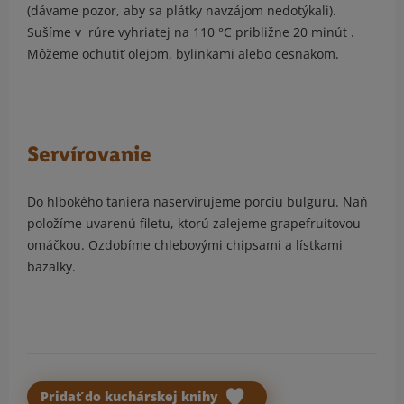
(dávame pozor, aby sa plátky navzájom nedotýkali).
Sušíme v rúre vyhriatej na 110 °C približne 20 minút .
Môžeme ochutiť olejom, bylinkami alebo cesnakom.
Servírovanie
Do hlbokého taniera naservírujeme porciu bulguru. Naň
položíme uvarenú filetu, ktorú zalejeme grapefruitovou
omáčkou. Ozdobíme chlebovými chipsami a lístkami
bazalky.
Pridať do kuchárskej knihy