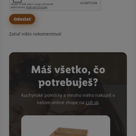
Zatiaľ nikto nekomentoval
Máš všetko, čo
potrebuješ?
Kuchynské pomôcky a mnoho iného nakúpiš v
našom online shope na
Lidl.sk
.