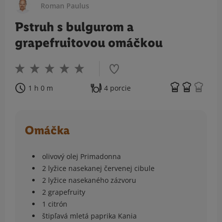
Roman Paulus
Pstruh s bulgurom a
grapefruitovou omáčkou
1 h 0 m
4 porcie
Omáčka
olivový olej Primadonna
2 lyžice nasekanej červenej cibule
2 lyžice nasekaného zázvoru
2 grapefruity
1 citrón
štipľavá mletá paprika Kania