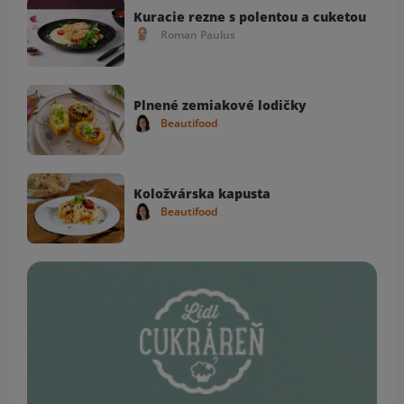
Kuracie rezne s polentou a cuketou
Roman Paulus
Plnené zemiakové lodičky
Beautifood
Koložvárska kapusta
Beautifood