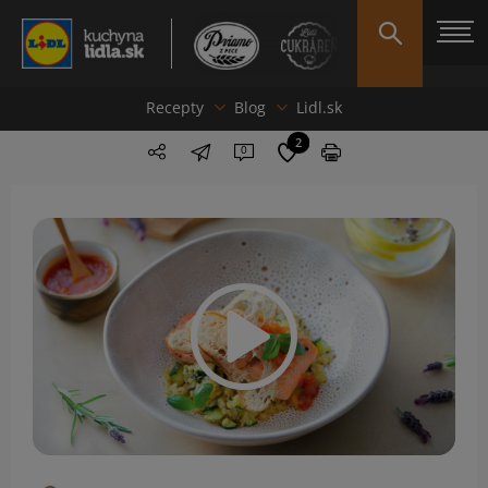
Recepty
Blog
Lidl.sk
2
0