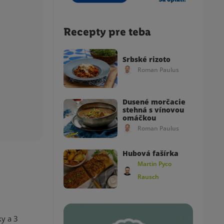
Recepty pre teba
Srbské rizoto
Roman Paulus
Dusené morčacie
stehná s vínovou
omáčkou
Roman Paulus
Hubová fašírka
Martin Pyco
Rausch
ky a 3