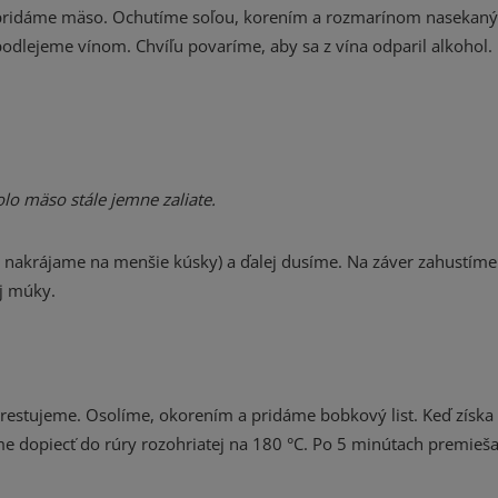
bu, pridáme mäso. Ochutíme soľou, korením a rozmarínom nasekan
odlejeme vínom. Chvíľu povaríme, aby sa z vína odparil alkohol
lo mäso stále jemne zaliate.
e nakrájame na menšie kúsky) a ďalej dusíme. Na záver zahustím
ej múky.
restujeme. Osolíme, okorením a pridáme bobkový list. Keď získa z
me dopiecť do rúry rozohriatej na 180 °C. Po 5 minútach premieš