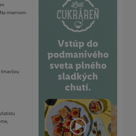
ým
. Na miernom
Vstúp do
podmanivého
sveta plného
e tmavšou
sladkých
chutí.
latistú
ame,