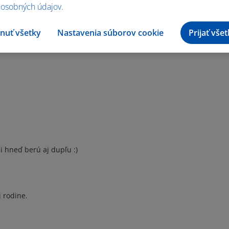
 osobných údajov
.
nuť všetky
Nastavenia súborov cookie
Prijať vše
si hneď berú aj dupľu :)
j rodine.