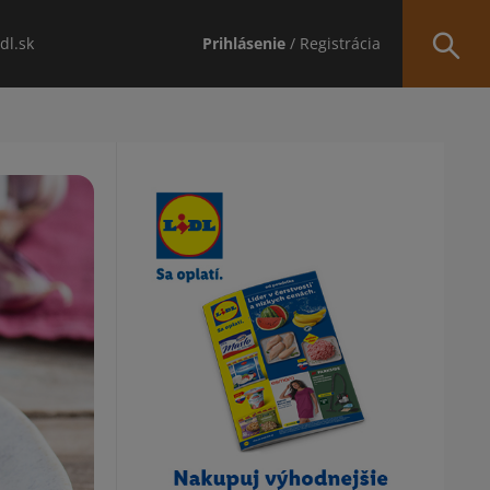
idl.sk
Prihlásenie
/ Registrácia
Obsah bočného panela