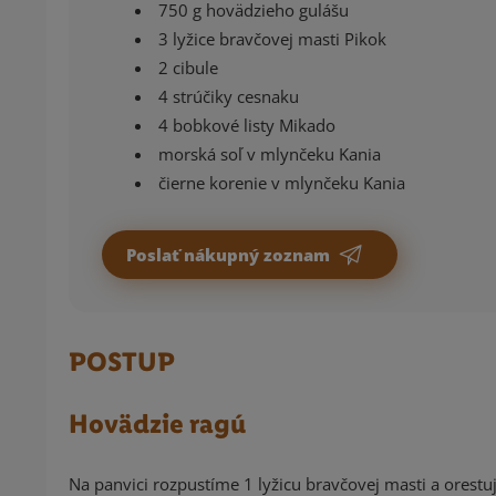
750 g hovädzieho gulášu
3 lyžice bravčovej masti Pikok
2 cibule
4 strúčiky cesnaku
4 bobkové listy Mikado
morská soľ v mlynčeku Kania
čierne korenie v mlynčeku Kania
Poslať nákupný zoznam
POSTUP
Hovädzie ragú
Na panvici rozpustíme 1 lyžicu bravčovej masti a orest