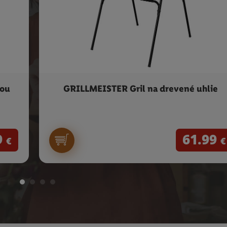
iou
GRILLMEISTER Gril na drevené uhlie
9
61.99
€
€