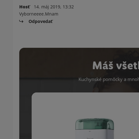
Hosť
14. máj 2019, 13:32
Vyborneeee.Mnam
Odpovedať
Máš všet
Kuchynské pomôcky a mnoho