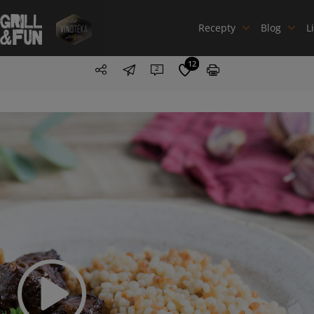
Recepty
Blog
L
12
2