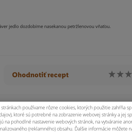
áver jedlo dozdobíme nasekanou petržlenovou vňaťou.
Ohodnotiť recept
stránkach používame rôzne cookies, ktorých použitie zahŕňa sp
ajov), ktoré sú potrebné na zobrazenie webovej stránky a jej s
ú na pohodlné nastavenie webových stránok, na vytváranie anony
nalizovaného (reklamného) obsahu. Ďalšie informácie môžete n