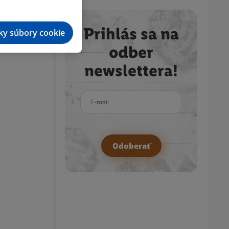
Prihlás sa na
tky súbory cookie
odber
newslettera!
E-mail
Odoberať