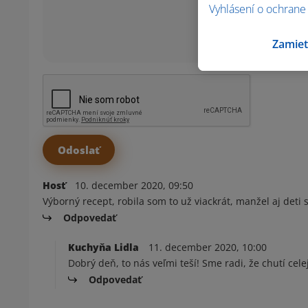
Vyhlásení o ochrane
Zamiet
Hosť
10. december 2020, 09:50
Výborný recept, robila som to už viackrát, manžel aj deti 
Odpovedať
Kuchyňa Lidla
11. december 2020, 10:00
Dobrý deň, to nás veľmi teší! Sme radi, že chutí cele
Odpovedať