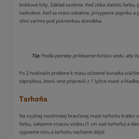
bobkové listy. Základ osolíme. Keď získa zlatistú far
nadrobno. Keď sa mäso zatiahne, prisypeme papriku a p
ohni varíme pod pokrievkou domäkka.
Tip:
Podľa potreby prilievame horúcu vodu, aby bo
Po 2 hodinách pridáme k mäsu očistené kuriatka (väčši
zápražkou, ktorú sme pripravili z 1 lyžice masti a hladk
Tarhoňa
Na zvyšnej rozohriatej bravčovej masti tarhoňu krátko o
farbu, zalejeme vriacou vodou (1 cm nad tarhoňu) a dá
vypneme rúru a tarhoňu necháme dôjsť.