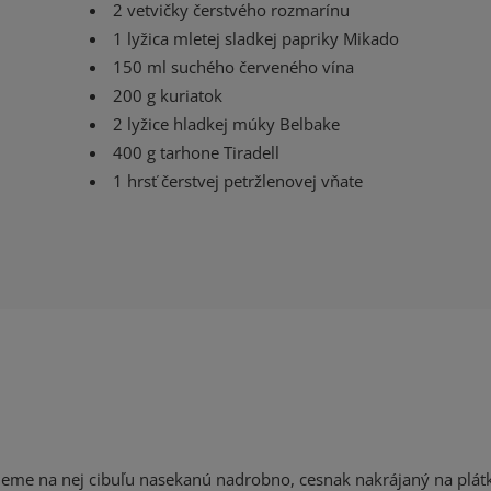
2 vetvičky čerstvého rozmarínu
1 lyžica mletej sladkej papriky Mikado
150 ml suchého červeného vína
200 g kuriatok
2 lyžice hladkej múky Belbake
400 g tarhone Tiradell
1 hrsť čerstvej petržlenovej vňate
ujeme na nej cibuľu nasekanú nadrobno, cesnak nakrájaný na plát