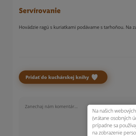
Servírovanie
Hovädzie ragú s kuriatkami podávame s tarhoňou. Na z
Pridať do kuchárskej knihy
Komentár
Na našich webových 
(vrátane osobných úd
prípadne sa používaj
na zobrazenie perso