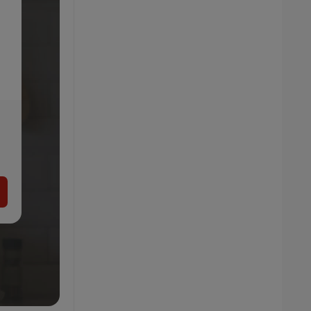
DELONGHI Pákový kávovar ECP31.21
89.99
€