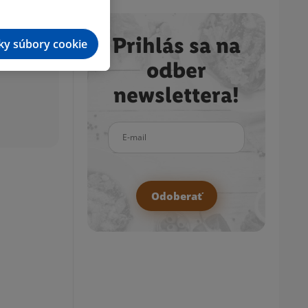
Prihlás sa na
tky súbory cookie
odber
newslettera!
E-mail
Odoberať