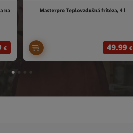
a na
Masterpro Teplovzdušná fritéza, 4 l
9
49.99
€
€