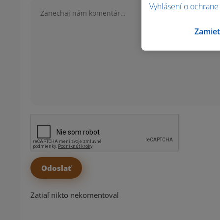
Komentár
Vyhlásení o ochrane
Zamiet
Zatiaľ nikto nekomentoval