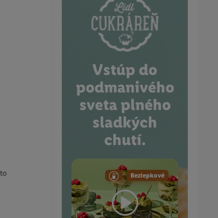
Vstúp do
podmanivého
sveta plného
sladkých
chutí.
to
Bezlepkové