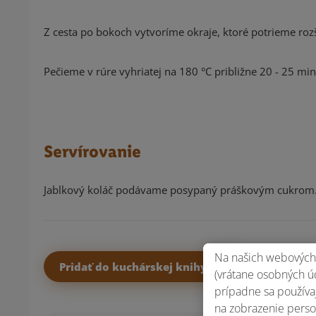
Z cesta po bokoch vytvoríme okraje, ktoré potrieme r
Pečieme v rúre vyhriatej na 180 °C približne 20 - 25 min
Servírovanie
Jablkový koláč podávame posypaný práškovým cukrom
Na našich webových 
Pridať do kuchárskej knihy
(vrátane osobných úd
prípadne sa používaj
na zobrazenie perso