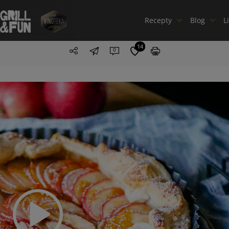
Recepty
Blog
L
14
0