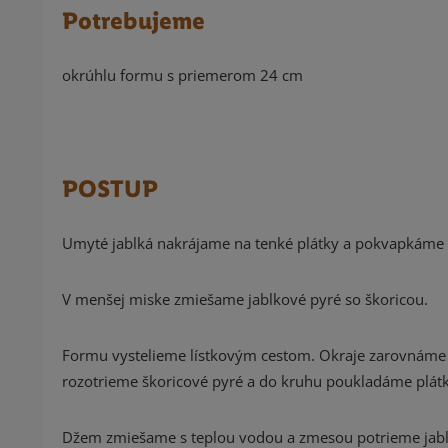
Potrebujeme
okrúhlu formu s priemerom 24 cm
POSTUP
Umyté jablká nakrájame na tenké plátky a pokvapkáme 
V menšej miske zmiešame jablkové pyré so škoricou.
Formu vystelieme lístkovým cestom. Okraje zarovnáme 
rozotrieme škoricové pyré a do kruhu poukladáme plátk
Džem zmiešame s teplou vodou a zmesou potrieme jabl