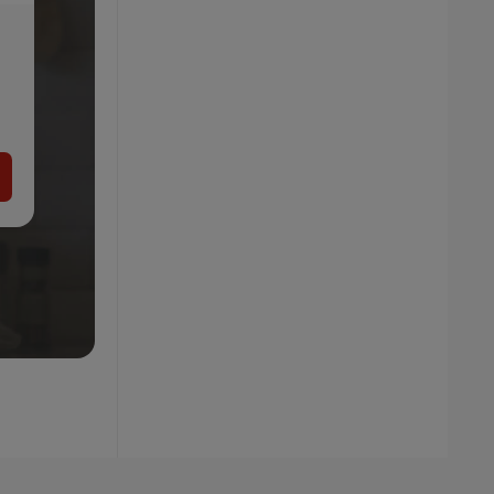
SILVERCREST® Vákuovačka SV 130 A1,
čierna + Fólie na vákuovanie, 28 cm, 4 kusy
+ Fólie na vákuovanie, 20 cm, 6 kusov
-13%
62.95
54.99
€