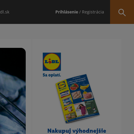
idl.sk
Prihlásenie
/ Registrácia
Obsah bočného panela