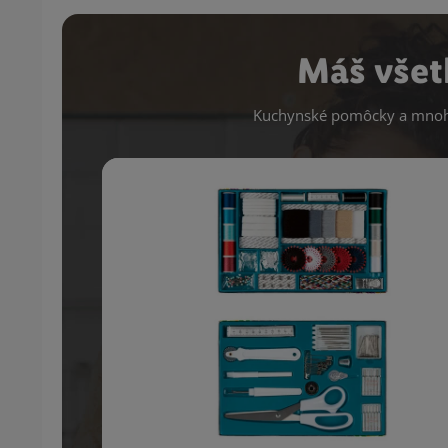
Máš všet
Kuchynské pomôcky a mnoho