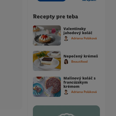
Recepty pre teba
Valentínsky
jahodový koláč
Adriana Poláková
Nepečený krémeš
Beautifood
Malinový koláč s
francúzskym
krémom
Adriana Poláková