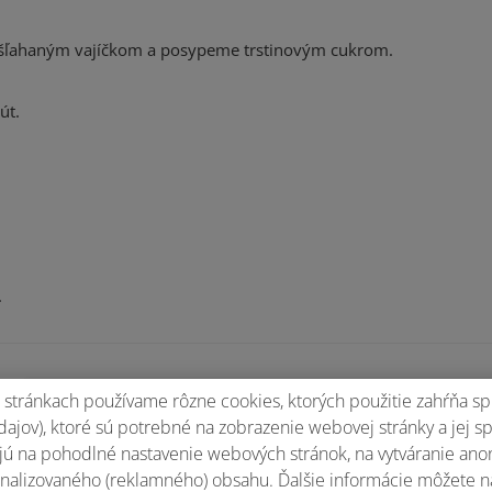
ozšľahaným vajíčkom a posypeme trstinovým cukrom.
út.
.
stránkach používame rôzne cookies, ktorých použitie zahŕňa sp
Ohodnotiť recept
ajov), ktoré sú potrebné na zobrazenie webovej stránky a jej s
ú na pohodlné nastavenie webových stránok, na vytváranie anony
nalizovaného (reklamného) obsahu. Ďalšie informácie môžete n