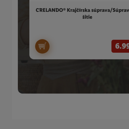
CRELANDO® Krajčírska súprava/Súprav
šitie
6.9