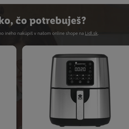
ko, čo potrebuješ?
 iného nakúpiš v našom online shope na
Lidl.sk
.