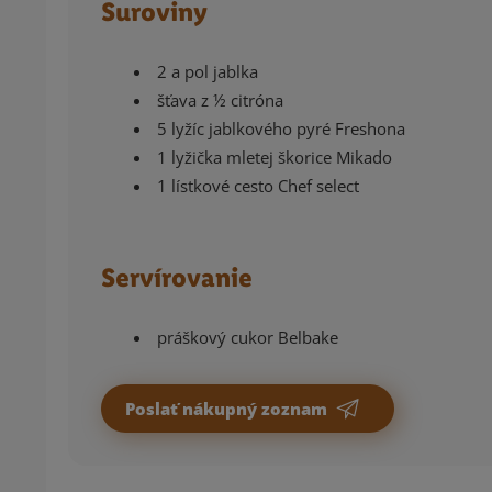
Suroviny
2 a pol jablka
šťava z ½ citróna
5 lyžíc jablkového pyré Freshona
1 lyžička mletej škorice Mikado
1 lístkové cesto Chef select
Servírovanie
práškový cukor Belbake
Poslať nákupný zoznam