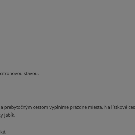
citrónovou šťavou.
a prebytočným cestom vyplníme prázdne miesta. Na lístkové ces
y jabĺk.
ká.