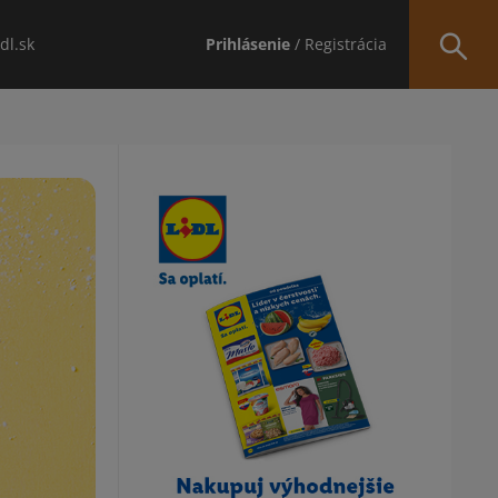
idl.sk
Prihlásenie
/ Registrácia
Obsah bočného panela