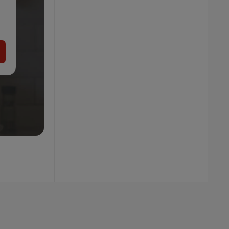
SILVERCREST® Digitálna odmerka
9.99
€