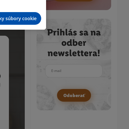
tky súbory cookie
Prihlás sa na
odber
newslettera!
E-mail
Odoberať