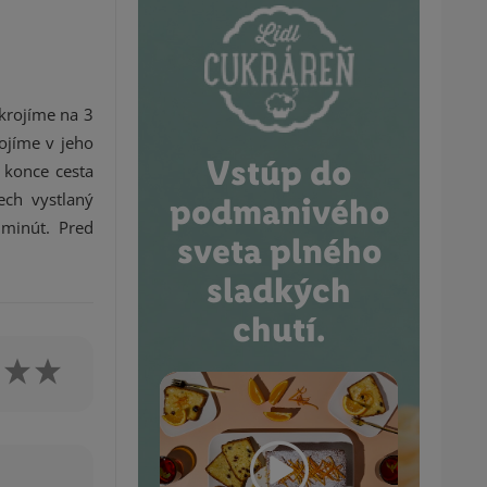
krojíme na 3
ojíme v jeho
Vstúp do
 konce cesta
ech vystlaný
podmanivého
 minút. Pred
sveta plného
sladkých
chutí.