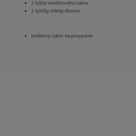
2 lyžice vanilínového cukru
2 lyžičky mletej škorice
práškový cukor na posypanie