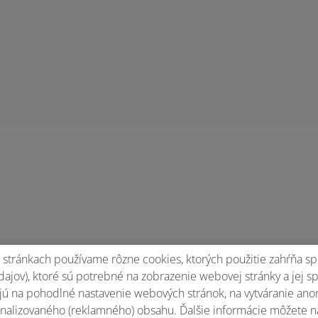
stránkach používame rôzne cookies, ktorých použitie zahŕňa sp
ajov), ktoré sú potrebné na zobrazenie webovej stránky a jej s
ú na pohodlné nastavenie webových stránok, na vytváranie anony
nalizovaného (reklamného) obsahu. Ďalšie informácie môžete n