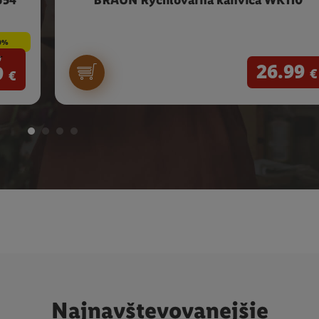
654
BRAUN Rýchlovarná kanvica WK110
0%
9
26.99
9
€
€
Najnavštevovanejšie