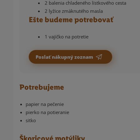
2 balenia chladeného lístkového cesta
2 lyžice zmäknutého masla
Ešte budeme potrebovať
1 vajíčko na potretie
Poslať nákupný zoznam
Potrebujeme
papier na pečenie
pierko na potieranie
sitko
Škoricové motýliky