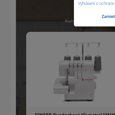
Vyhlásení o ochrane
Máš všet
Zamiet
Kuchynské pomôcky a mnoho