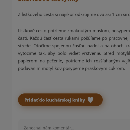
Z lístkového cesta si najskôr odkrojíme dva asi 1 cm ši
Lístkové cesto potrieme zmäknutým maslom, posypeme 
časti. Každú časť cesta rukami pošúľame po pracovnej 
strede. Otočíme spojenou časťou nadol a na oboch kr
vytočíme tak, aby bolo vidieť vrstvenie. Stred motý
papierom na pečenie, potrieme ich rozšľahaným vají
podávaním motýlikov posypeme práškovým cukrom.
Pridať do kuchárskej knihy
Komentár