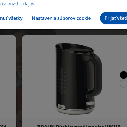
 osobných údajov
.
ko, čo potrebuješ?
nuť všetky
Nastavenia súborov cookie
Prijať vše
 iného nakúpiš v našom online shope na
Lidl.sk
.