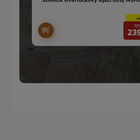
SINGER Overlockový šijací stroj 14SH
-2
29
23