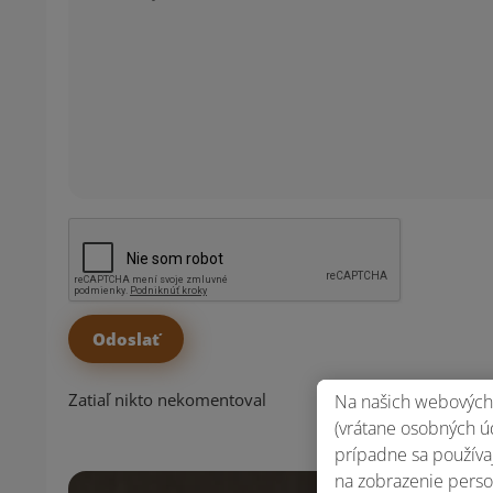
Zatiaľ nikto nekomentoval
Na našich webových 
(vrátane osobných úd
prípadne sa používaj
na zobrazenie perso