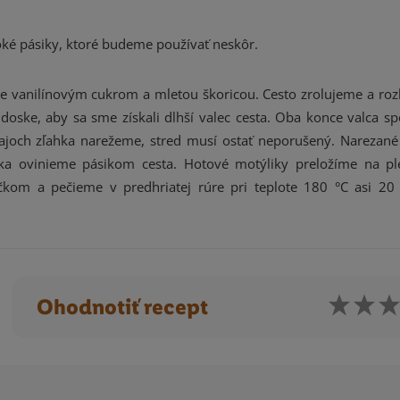
roké pásiky, ktoré budeme používať neskôr.
vanilínovým cukrom a mletou škoricou. Cesto zrolujeme a roz
doske, aby sa sme získali dlhší valec cesta. Oba konce valca sp
ajoch zľahka narežeme, stred musí ostať neporušený. Narezané
lika ovinieme pásikom cesta. Hotové motýliky preložíme na pl
čkom a pečieme v predhriatej rúre pri teplote 180 °C asi 20
Ohodnotiť recept