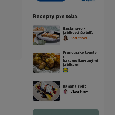
Recepty pre teba
Gaštanovo -
jablková štrúdľa
Beautifood
Francúzske toasty
s
karamelizovanými
jablkami
LIDL
Banana split
Viktor Nagy