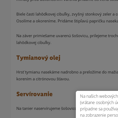
Biele časti lahôdkovej cibuľky, zvyšný stonkový zeler a
Osolíme a okoreníme. Pridáme štipľavú papričku nasek
Na záver primiešame uvarenú šošovicu, prilejeme tro
lahôdkovej cibuľky.
Tymianový olej
Hrsť tymianu nasekáme nadrobno a preložíme do mažiara
korením a citrónovou šťavou.
Servírovanie
Na našich webových 
(vrátane osobných úd
Na tanier naservírujeme šošovicový šalát, pridáme uv
prípadne sa používaj
na zobrazenie perso