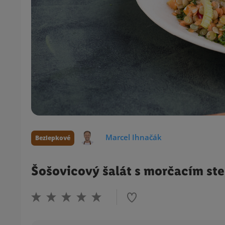
Marcel Ihnačák
Bezlepkové
Šošovicový šalát s morčacím s