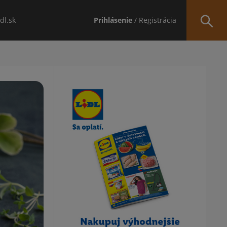
idl.sk
Prihlásenie
/ Registrácia
Obsah bočného panela