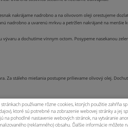
 cesnak nakrájame nadrobno a na olivovom oleji orestujeme dozlat
anú nadrobno a uvarenú mrkvu a petržlen nakrájané na menšie k
chu vývaru a dochutíme vínnym octom. Posypeme nasekanou zele
. Za stáleho miešania postupne prilievame olivový olej. Dochut
stránkach používame rôzne cookies, ktorých použitie zahŕňa sp
ajov), ktoré sú potrebné na zobrazenie webovej stránky a jej s
arené morčacie mäso a celé jedlo pokvapkáme pripraveným olejom
ú na pohodlné nastavenie webových stránok, na vytváranie anony
nalizovaného (reklamného) obsahu. Ďalšie informácie môžete n