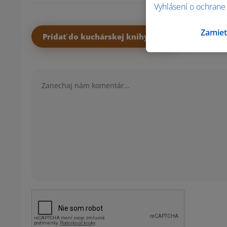
Vyhlásení o ochrane
Zamiet
Pridať do kuchárskej knihy
Komentár