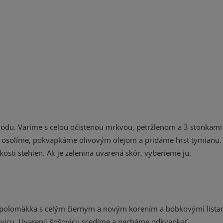
odu. Varíme s celou očistenou mrkvou, petržlenom a 3 stonkam
, osolíme, pokvapkáme olivovým olejom a pridáme hrsť tymianu.
sti stehien. Ak je zelenina uvarená skôr, vyberieme ju.
olomäkka s celým čiernym a novým korením a bobkovými listam
vicu. Uvarenú šošovicu scedíme a necháme odkvapkať.