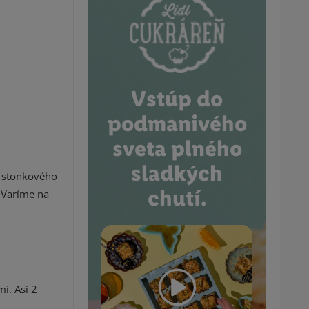
Vstúp do
podmanivého
sveta plného
sladkých
i stonkového
chutí.
 Varíme na
i. Asi 2