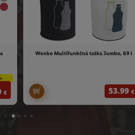
a
Wenko Multifunkčná taška Jumbo, 69 l
8%
53.99
9
€
€