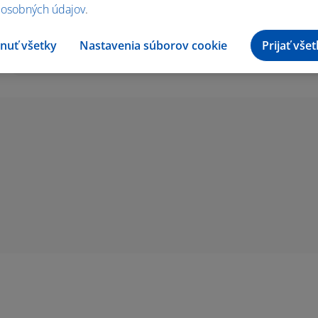
 osobných údajov
.
nuť všetky
Nastavenia súborov cookie
Prijať vše
Ohodnotiť recept