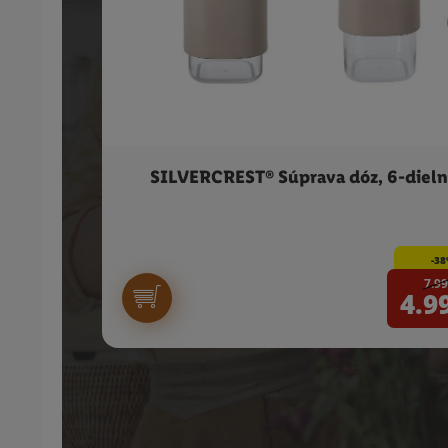
SILVERCREST® Súprava dóz, 6-dieln
-3
7.99
4.9