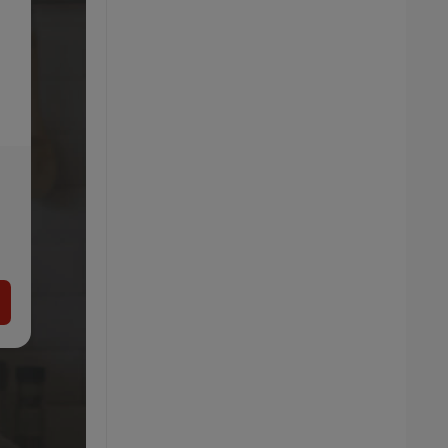
PHILIPS Naparovacia žehlička DST1030/20
1000 Series
19.99
€