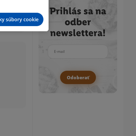
Prihlás sa na
tky súbory cookie
odber
newslettera!
E-mail
Odoberať