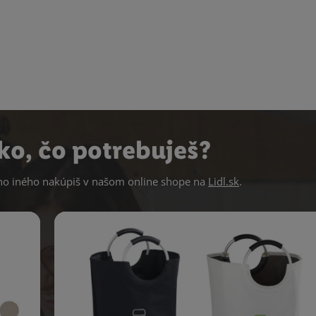
ko, čo potrebuješ?
 iného nakúpiš v našom online shope na
Lidl.sk
.