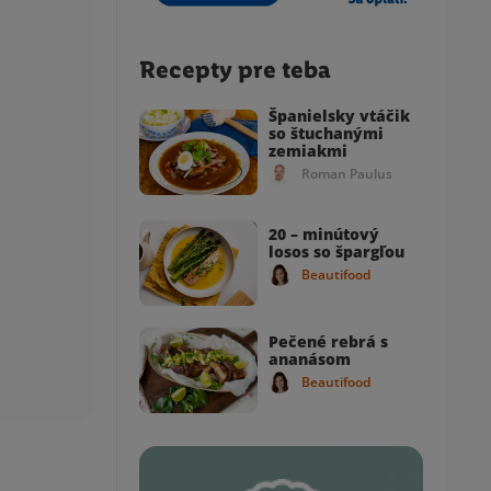
Recepty pre teba
Španielsky vtáčik
so štuchanými
zemiakmi
Roman Paulus
20 – minútový
losos so špargľou
Beautifood
Pečené rebrá s
ananásom
Beautifood