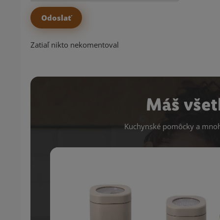
Zatiaľ nikto nekomentoval
Máš všet
Kuchynské pomôcky a mnoho