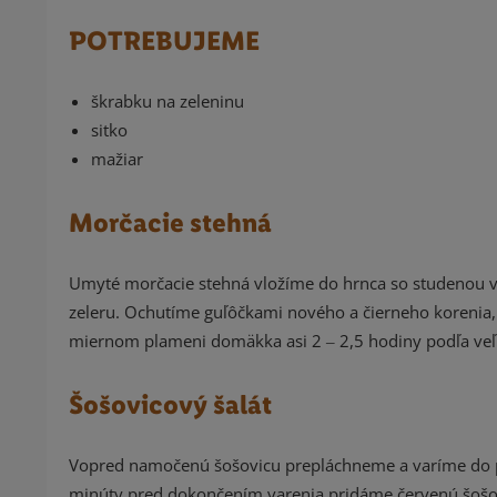
POTREBUJEME
škrabku na zeleninu
sitko
mažiar
Morčacie stehná
Umyté morčacie stehná vložíme do hrnca so studenou v
zeleru. Ochutíme guľôčkami nového a čierneho korenia
miernom plameni domäkka asi 2 ‒ 2,5 hodiny podľa veľko
Šošovicový šalát
Vopred namočenú šošovicu prepláchneme a varíme do p
minúty pred dokončením varenia pridáme červenú šošo