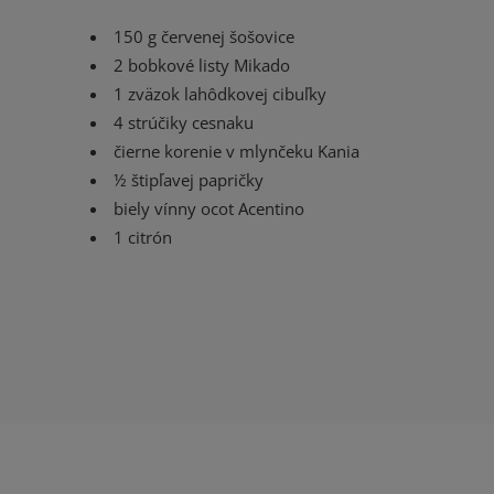
150 g červenej šošovice
2 bobkové listy Mikado
1 zväzok lahôdkovej cibuľky
4 strúčiky cesnaku
čierne korenie v mlynčeku Kania
½ štipľavej papričky
biely vínny ocot Acentino
1 citrón