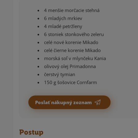
4 menšie morčacie stehná
6 mladých mrkiev
4 mladé petržleny
6 stoniek stonkového zeleru
celé nové korenie Mikado
celé čierne korenie Mikado
morská soľ v mlynčeku Kania
olivový olej Primadonna
čerstvý tymian
150 g šošovice Cornfarm
Poslať nákupný zoznam
Postup