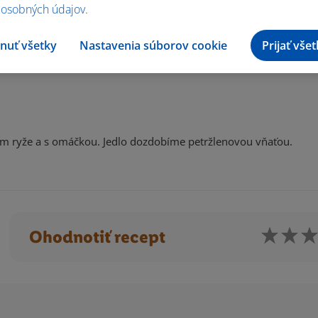
áčky a zbavíme špagátu. Omáčku zahustíme pripravenou zápražk
 osobných údajov
.
íme podľa potreby čiernym korením, soľou a nálevom z uhoriek
nuť všetky
Nastavenia súborov cookie
Prijať vše
om ryže a s omáčkou. Jedlo dozdobíme petržlenovou vňaťou.
Ohodnotiť recept