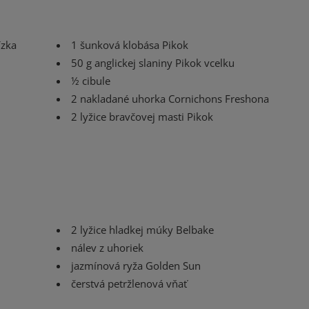
ízka
1 šunková klobása Pikok
50 g anglickej slaniny Pikok vcelku
½ cibule
2 nakladané uhorka Cornichons Freshona
2 lyžice bravčovej masti Pikok
2 lyžice hladkej múky Belbake
nálev z uhoriek
jazmínová ryža Golden Sun
čerstvá petržlenová vňať