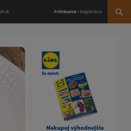
idl.sk
Prihlásenie
/ Registrácia
Obsah bočného panela