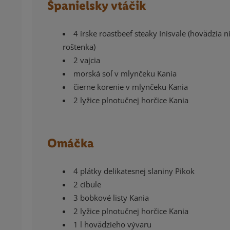
Španielsky vtáčik
4 írske roastbeef steaky Inisvale (hovädzia n
roštenka)
2 vajcia
morská soľ v mlynčeku Kania
čierne korenie v mlynčeku Kania
2 lyžice plnotučnej horčice Kania
Omáčka
4 plátky delikatesnej slaniny Pikok
2 cibule
3 bobkové listy Kania
2 lyžice plnotučnej horčice Kania
1 l hovädzieho vývaru