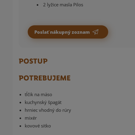
2 lyžice masla Pilos
Poslať nákupný zoznam
POSTUP
POTREBUJEME
tĺčik na mäso
kuchynský špagát
hrniec vhodný do rúry
mixér
kovové sitko