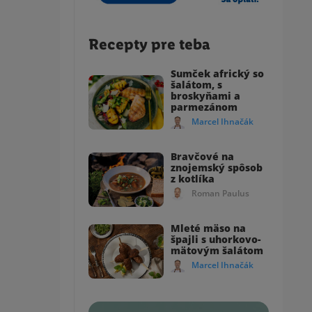
Recepty pre teba
Sumček africký so
šalátom, s
broskyňami a
parmezánom
Marcel Ihnačák
Bravčové na
znojemský spôsob
z kotlíka
Roman Paulus
Mleté mäso na
špajli s uhorkovo-
mätovým šalátom
Marcel Ihnačák