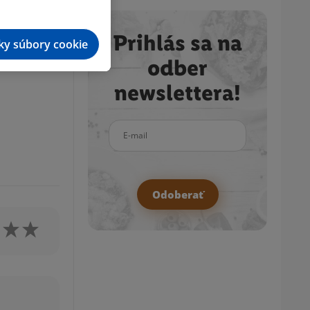
ou, povaríme
. Jazmínovú
Prihlás sa na
tky súbory cookie
odber
newslettera!
E-mail
Odoberať