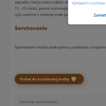
zápražku. Keď je mäso mäkké, vtáčiky vyberieme z om
Vyhlásení o ochrane
15 - 20 minút, potom rozmixujeme a precedíme. Dochut
ryžu uvaríme v osolenej vode podľa návodu.
Zamiet
Servírovanie
Španielskeho vtáčika prekrojíme a podávame s kopček
Pridať do kuchárskej knihy
Komentár