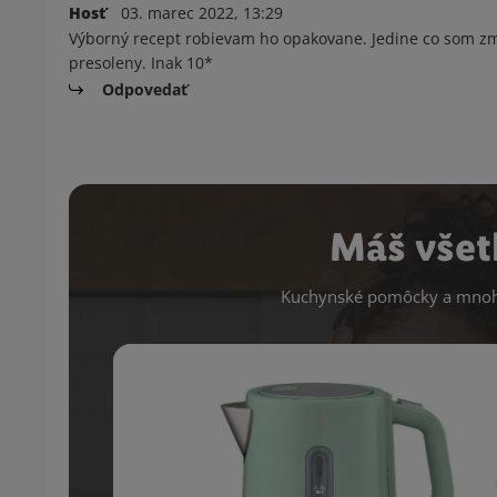
Hosť
03. marec 2022, 13:29
Výborný recept robievam ho opakovane. Jedine co som zm
presoleny. Inak 10*
Odpovedať
Máš všet
Kuchynské pomôcky a mnoho