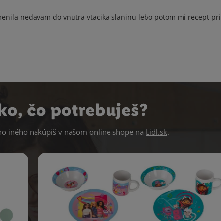
enila nedavam do vnutra vtacika slaninu lebo potom mi recept pr
ko, čo potrebuješ?
 iného nakúpiš v našom online shope na
Lidl.sk
.