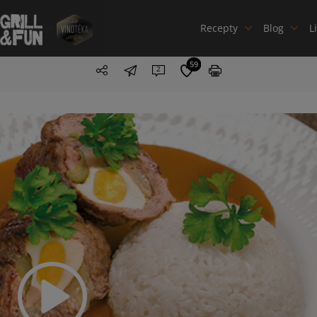
Recepty
Blog
L
59
2