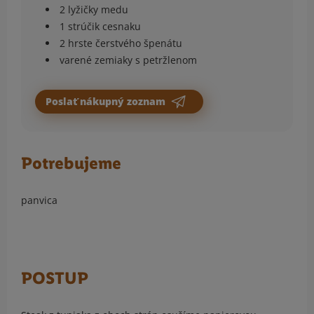
2 lyžičky medu
1 strúčik cesnaku
2 hrste čerstvého špenátu
varené zemiaky s petržlenom
Poslať nákupný zoznam
Potrebujeme
panvica
POSTUP