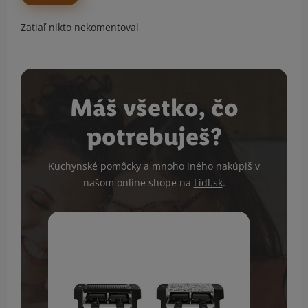
Zatiaľ nikto nekomentoval
Máš všetko, čo
potrebuješ?
Kuchynské pomôcky a mnoho iného nakúpiš v
našom online shope na
Lidl.sk
.