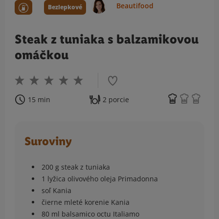
Beautifood
Bezlepkové
Steak z tuniaka s balzamikovou
omáčkou
15 min
2 porcie
Suroviny
200 g steak z tuniaka
1 lyžica olivového oleja Primadonna
soľ Kania
čierne mleté korenie Kania
80 ml balsamico octu Italiamo