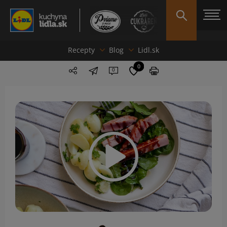
Recepty
Blog
Lidl.sk
0
0