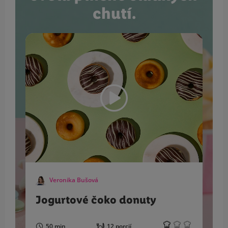
chutí.
Veronika Bušová
Jogurtové čoko donuty
50 min
12 porcií