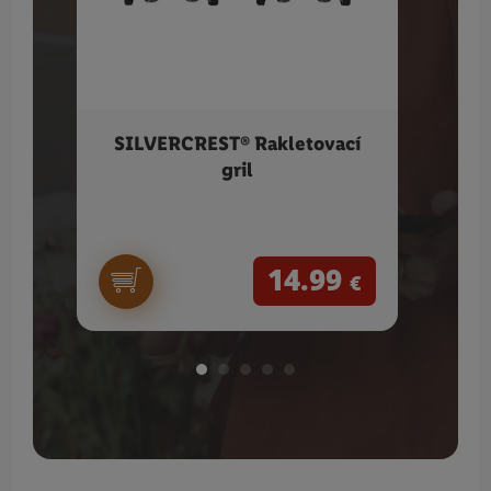
SILVERCREST® Rakletovací
SI
gril
ku
14.99
€