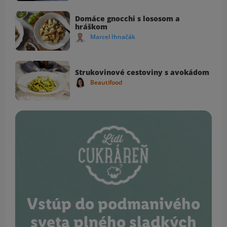
Domáce gnocchi s lososom a
hráškom
Marcel Ihnačák
Strukovinové cestoviny s avokádom
Beautifood
Vstúp do podmanivého
sveta plného sladkých