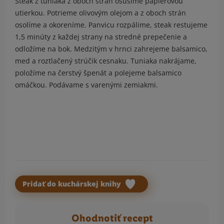
Steak z tuniaka z oboch strán osušíme papierovou
utierkou. Potrieme olivovým olejom a z oboch strán
osolíme a okoreníme. Panvicu rozpálime, steak restujeme
1,5 minúty z každej strany na stredné prepečenie a
odložíme na bok. Medzitým v hrnci zahrejeme balsamico,
med a roztlačený strúčik cesnaku. Tuniaka nakrájame,
položíme na čerstvý špenát a polejeme balsamico
omáčkou. Podávame s varenými zemiakmi.
Pridať do kuchárskej knihy
Ohodnotiť recept