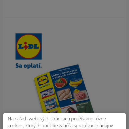
Obsah bočného panela
Na našich webových stránkach používame rôzne
cookies, ktorých použitie zahŕňa spracúvanie údajov