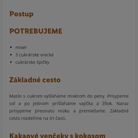
Postup
POTREBUJEME
mixér
3 cukrárske vrecká
cukrárske špičky
Základné cesto
Maslo s cukrom vyšľaháme mixérom do peny. Prisypeme
soľ a po jednom prišľaháme vajíčka a žĺtok. Naraz
prisypeme preosiatu múku a premiešame. Základné
cesto rozdelíme na tri časti.
Kakaové venčeky s kokosom