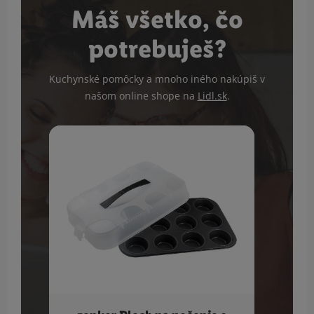
Máš všetko, čo
potrebuješ?
Kuchynské pomôcky a mnoho iného nakúpiš v
našom online shope na
Lidl.sk
.