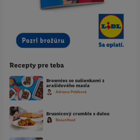
Recepty pre teba
Brownies so sušienkami z
arašidového masla
Adriana Poláková
Brusnicový crumble s dulou
Beautifood