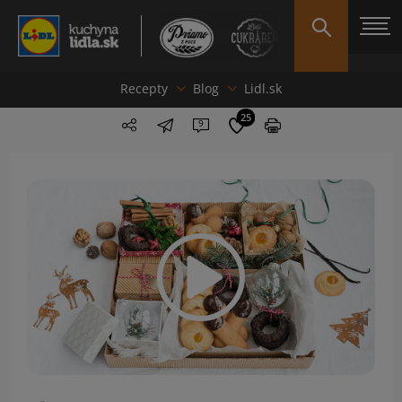
Recepty
Blog
Lidl.sk
25
9