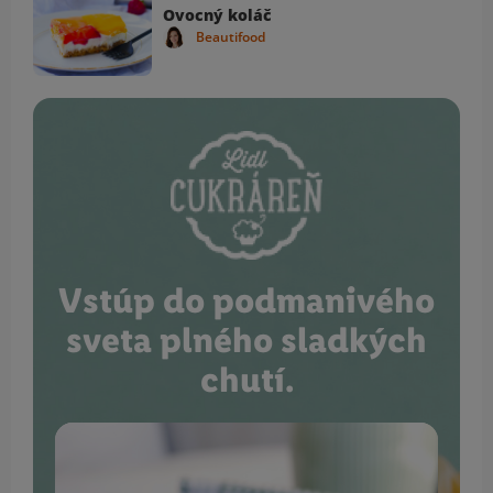
Ovocný koláč
Beautifood
Vstúp do podmanivého
sveta plného sladkých
chutí.