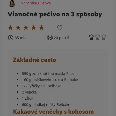
Veronika Bušová
Vianočné pečivo na 3 spôsoby
35 min
20 porcií
Základné cesto
550 g zmäknutého masla Pilos
160 g práškového cukru Belbake
1/2 lyžičky soli Belbake
2 vajíčka
1 žĺtok
600 g hladkej múky Belbake
Kakaové venčeky s kokosom