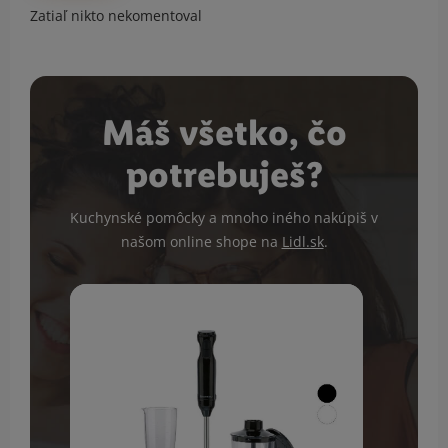
Zatiaľ nikto nekomentoval
Máš všetko, čo
potrebuješ?
Kuchynské pomôcky a mnoho iného nakúpiš v
našom online shope na
Lidl.sk
.