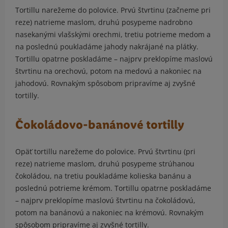
Tortillu narežeme do polovice. Prvú štvrtinu (začneme pri
reze) natrieme maslom, druhú posypeme nadrobno
nasekanými vlašskými orechmi, tretiu potrieme medom a
na poslednú poukladáme jahody nakrájané na plátky.
Tortillu opatrne poskladáme – najprv preklopíme maslovú
štvrtinu na orechovú, potom na medovú a nakoniec na
jahodovú. Rovnakým spôsobom pripravíme aj zvyšné
tortilly.
Čokoládovo-banánové tortilly
Opäť tortillu narežeme do polovice. Prvú štvrtinu (pri
reze) natrieme maslom, druhú posypeme strúhanou
čokoládou, na tretiu poukladáme kolieska banánu a
poslednú potrieme krémom. Tortillu opatrne poskladáme
– najprv preklopíme maslovú štvrtinu na čokoládovú,
potom na banánovú a nakoniec na krémovú. Rovnakým
spôsobom pripravíme aj zvyšné tortilly.