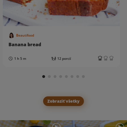
Beautifood
Banana bread
1 h 5 m
12 porcií
Zobraziť všetky