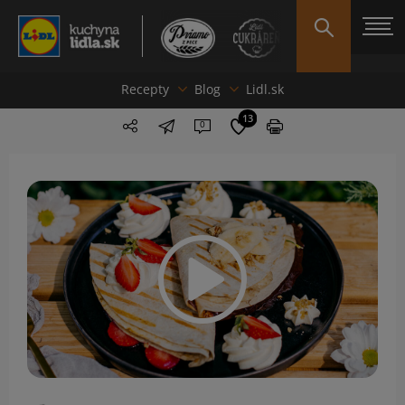
Recepty
Blog
Lidl.sk
13
0