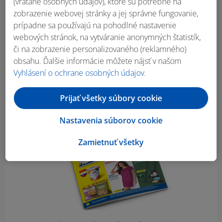
(vrátane osobných údajov), ktoré sú potrebné na
zobrazenie webovej stránky a jej správne fungovanie,
prípadne sa používajú na pohodlné nastavenie
Obsah bočného panela
webových stránok, na vytváranie anonymných štatistík,
či na zobrazenie personalizovaného (reklamného)
obsahu. Ďalšie informácie môžete nájsť v našom
Vyhlásení o ochrane osobných údajov
.
Prijať všetky súbory cookie
Nastavenia súborov cookie
Zamietnuť všetky