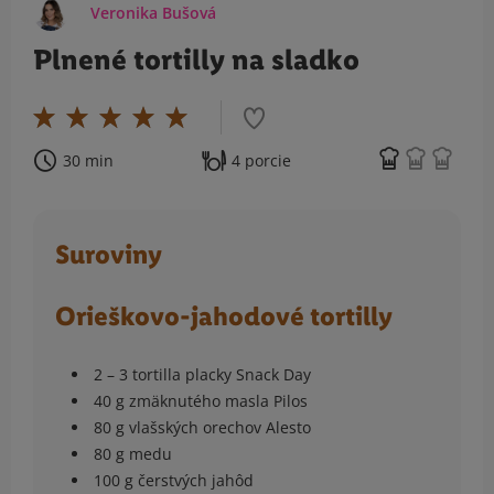
Veronika Bušová
Plnené tortilly na sladko
30 min
4 porcie
Suroviny
Orieškovo-jahodové tortilly
2 – 3 tortilla placky Snack Day
40 g zmäknutého masla Pilos
80 g vlašských orechov Alesto
80 g medu
100 g čerstvých jahôd