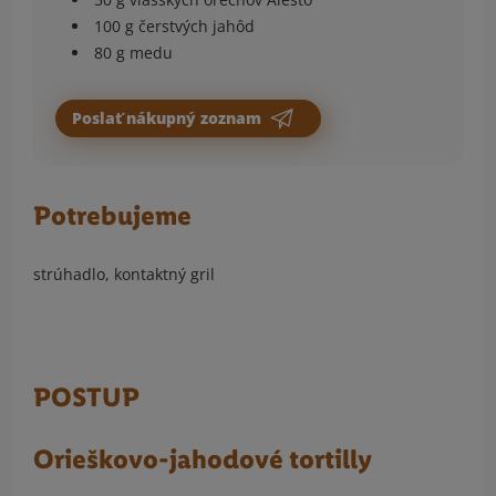
100 g čerstvých jahôd
80 g medu
Poslať nákupný zoznam
Potrebujeme
strúhadlo, kontaktný gril
POSTUP
Orieškovo-jahodové tortilly