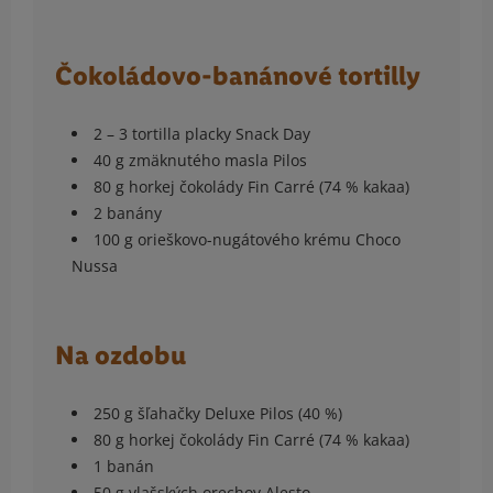
Čokoládovo-banánové tortilly
2 – 3 tortilla placky Snack Day
40 g zmäknutého masla Pilos
80 g horkej čokolády Fin Carré (74 % kakaa)
2 banány
100 g orieškovo-nugátového krému Choco
Nussa
Na ozdobu
250 g šľahačky Deluxe Pilos (40 %)
80 g horkej čokolády Fin Carré (74 % kakaa)
1 banán
50 g vlašských orechov Alesto