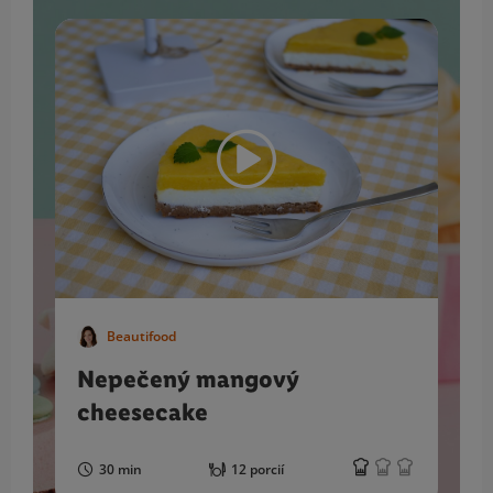
Beautifood
Nepečený mangový
cheesecake
30 min
12 porcií