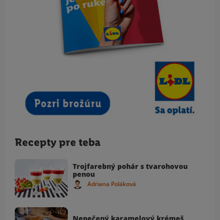
Recepty pre teba
Trojfarebný pohár s tvarohovou
penou
Adriana Poláková
Nepečený karamelový krémeš