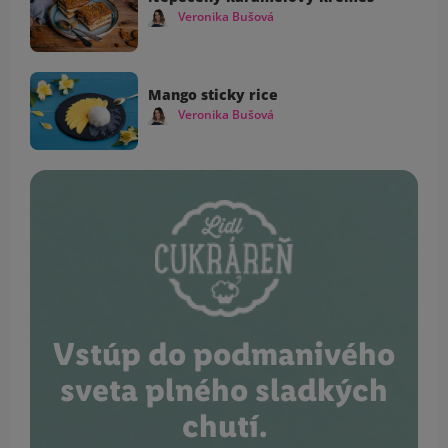
Veronika Bušová
Mango sticky rice
Veronika Bušová
Vstúp do podmanivého
sveta plného sladkých
chutí.