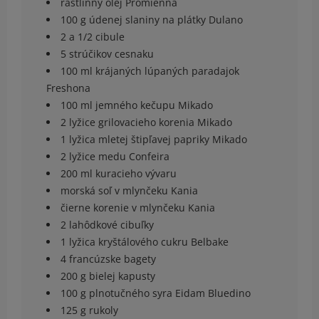
rastlinný olej Promienna
100 g údenej slaniny na plátky Dulano
2 a 1/2 cibule
5 strúčikov cesnaku
100 ml krájaných lúpaných paradajok
Freshona
100 ml jemného kečupu Mikado
2 lyžice grilovacieho korenia Mikado
1 lyžica mletej štipľavej papriky Mikado
2 lyžice medu Confeira
200 ml kuracieho vývaru
morská soľ v mlynčeku Kania
čierne korenie v mlynčeku Kania
2 lahôdkové cibuľky
1 lyžica kryštálového cukru Belbake
4 francúzske bagety
200 g bielej kapusty
100 g plnotučného syra Eidam Bluedino
125 g rukoly