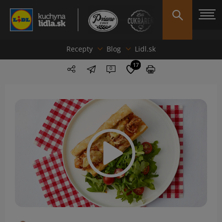
Recepty
Blog
Lidl.sk
17
0