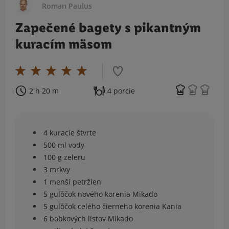
Roman Paulus
Zapečené bagety s pikantným
kuracím mäsom
2 h 20 m
4 porcie
4 kuracie štvrte
500 ml vody
100 g zeleru
3 mrkvy
1 menší petržlen
5 guľôčok nového korenia Mikado
5 guľôčok celého čierneho korenia Kania
6 bobkových listov Mikado