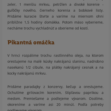
zeler, 1 menšiu mrkvu, petržlen a divoké korenie -
guľôčky nového, čierneho korenia a bobkové listy.
Pridáme kuracie štvrte a varíme na miernom ohni
približne 1,5 hodiny domäkka. Potom mäso vyberieme,
necháme trochu vychladnúť a oberieme od kostí.
Pikantná omáčka
V hrnci rozpálime trochu rastlinného oleja, na ktorom
orestujeme na malé kúsky nakrájanú slaninu, nadrobno
nasekanú 1/2 cibule, na plátky nakrájaný cesnak a na
kocky nakrájanú mrkvu.
Pridáme paradajky z konzervy, kečup a orestujeme.
Ochutíme grilovacím korením, štipľavou paprikou a
medom. Premiešame a podlejeme vývarom. Osolíme,
okoreníme a varíme asi 20 minút. Podľa potreby
podlievame vývarom.