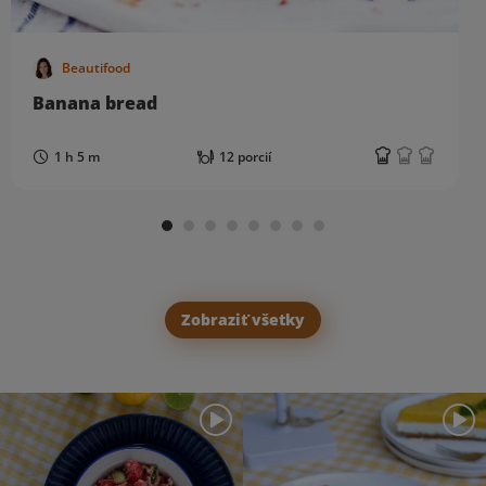
Beautifood
Banana bread
1 h 5 m
12 porcií
Zobraziť všetky