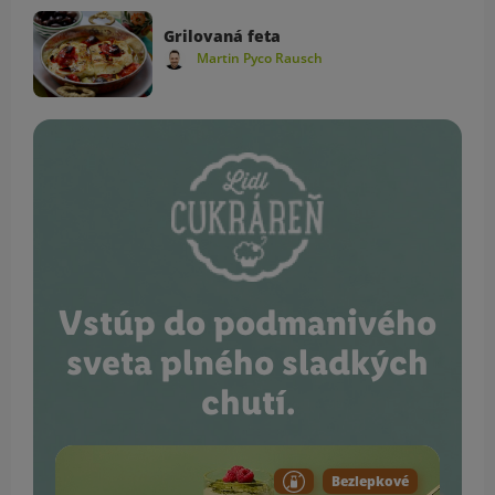
Grilovaná feta
Martin Pyco Rausch
Vstúp do podmanivého
sveta plného sladkých
chutí.
Bezlepkové