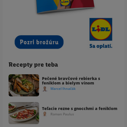
Recepty pre teba
Pečené bravčové rebierka s
feniklom a bielym vínom
Marcel Ihnačák
Teľacie rezne s gnocchmi a feniklom
Roman Paulus