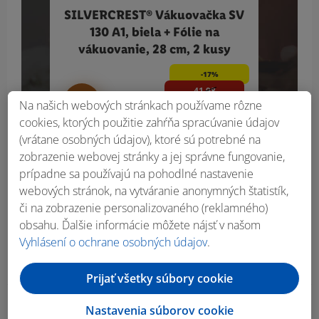
SILVERCREST® Vákuovačka SV
SILV
130 A1, biela + Fólie na
vákuovanie, 28 cm, 2 kusy
-17%
41.98
34.99
Na našich webových stránkach používame rôzne
€
cookies, ktorých použitie zahŕňa spracúvanie údajov
(vrátane osobných údajov), ktoré sú potrebné na
zobrazenie webovej stránky a jej správne fungovanie,
prípadne sa používajú na pohodlné nastavenie
webových stránok, na vytváranie anonymných štatistík,
či na zobrazenie personalizovaného (reklamného)
obsahu. Ďalšie informácie môžete nájsť v našom
Vyhlásení o ochrane osobných údajov
.
Prijať všetky súbory cookie
Nastavenia súborov cookie
Obsah bočného panela