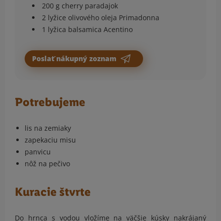
200 g cherry paradajok
2 lyžice olivového oleja Primadonna
1 lyžica balsamica Acentino
Poslať nákupný zoznam
Potrebujeme
lis na zemiaky
zapekaciu misu
panvicu
nôž na pečivo
Kuracie štvrte
Do hrnca s vodou vložíme na väčšie kúsky nakrájaný