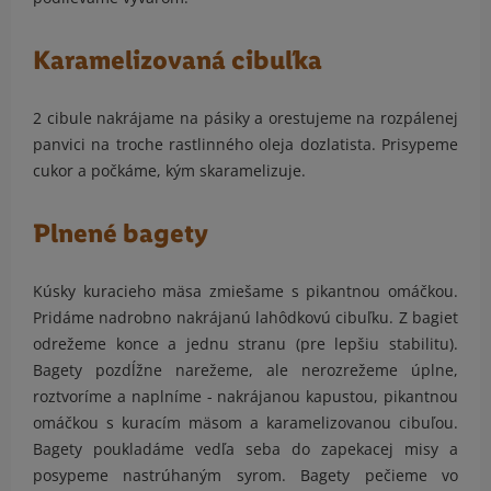
Karamelizovaná cibuľka
2 cibule nakrájame na pásiky a orestujeme na rozpálenej
panvici na troche rastlinného oleja dozlatista. Prisypeme
cukor a počkáme, kým skaramelizuje.
Plnené bagety
Kúsky kuracieho mäsa zmiešame s pikantnou omáčkou.
Pridáme nadrobno nakrájanú lahôdkovú cibuľku. Z bagiet
odrežeme konce a jednu stranu (pre lepšiu stabilitu).
Bagety pozdĺžne narežeme, ale nerozrežeme úplne,
roztvoríme a naplníme - nakrájanou kapustou, pikantnou
omáčkou s kuracím mäsom a karamelizovanou cibuľou.
Bagety poukladáme vedľa seba do zapekacej misy a
posypeme nastrúhaným syrom. Bagety pečieme vo