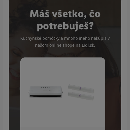
Máš všetko, čo
potrebuješ?
Kuchynské pomôcky a mnoho iného nakúpiš v
našom online shope na
Lidl.sk
.