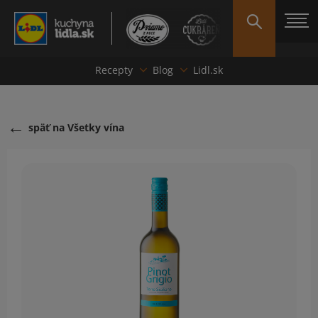
Recepty
Blog
Lidl.sk
späť na Všetky vína