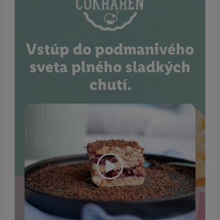
Vstúp do podmanivého
sveta plného sladkých
chutí.