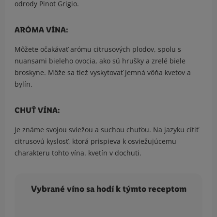
odrody Pinot Grigio.
ARÓMA VÍNA:
Môžete očakávať arómu citrusových plodov, spolu s
nuansami bieleho ovocia, ako sú hrušky a zrelé biele
broskyne. Môže sa tiež vyskytovať jemná vôňa kvetov a
bylín.
CHUŤ VÍNA:
Je známe svojou sviežou a suchou chuťou. Na jazyku cítiť
citrusovú kyslosť, ktorá prispieva k osviežujúcemu
charakteru tohto vína. kvetín v dochuti.
Vybrané víno sa hodí k týmto receptom