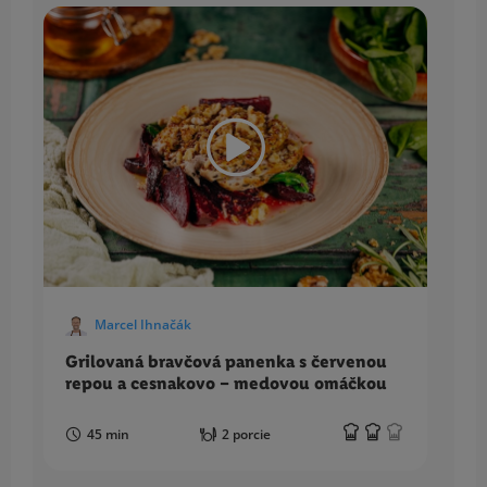
Marcel Ihnačák
Grilovaná bravčová panenka s červenou
K
repou a cesnakovo – medovou omáčkou
s
45 min
2 porcie