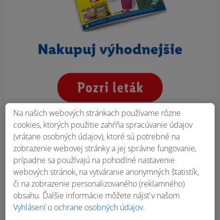
Na našich webových stránkach používame rôzne
cookies, ktorých použitie zahŕňa spracúvanie údajov
(vrátane osobných údajov), ktoré sú potrebné na
zobrazenie webovej stránky a jej správne fungovanie,
prípadne sa používajú na pohodlné nastavenie
webových stránok, na vytváranie anonymných štatistík,
či na zobrazenie personalizovaného (reklamného)
obsahu. Ďalšie informácie môžete nájsť v našom
Vyhlásení o ochrane osobných údajov
.