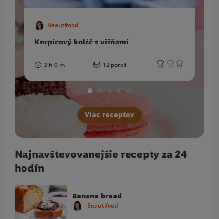
Beautifood
Krupicový koláč s višňami
Č
3 h 0 m
12 porcií
Viac receptov
Najnavštevovanejšie recepty za 24
hodín
Banana bread
Beautifood