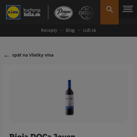
Recepty
Blog
Lidl.sk
späť na Všetky vína
Rioja DOCa Joven