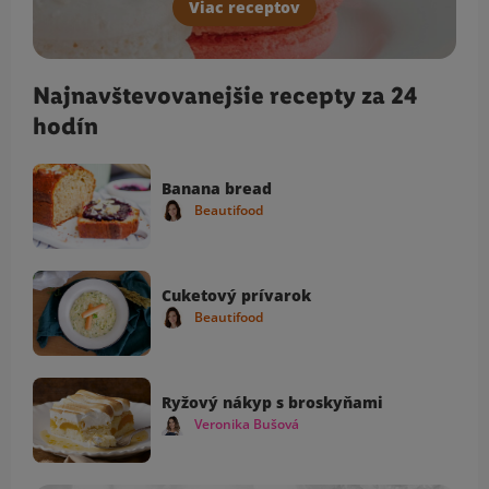
Viac receptov
Najnavštevovanejšie recepty za 24
hodín
Banana bread
Beautifood
Cuketový prívarok
Beautifood
Ryžový nákyp s broskyňami
Veronika Bušová