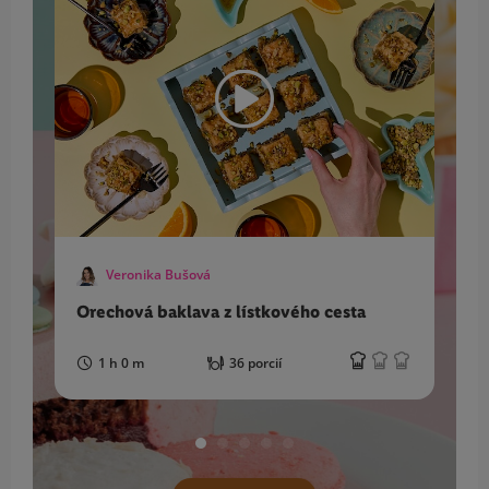
Veronika Bušová
Orechová baklava z lístkového cesta
B
t
1 h 0 m
36 porcií