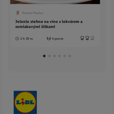
Roman Paulus
Jelenie stehno na víne s lekvárom a
T
zemiakovými šiškami
c
2 h 30 m
4 porcie
Obsah bočného panela