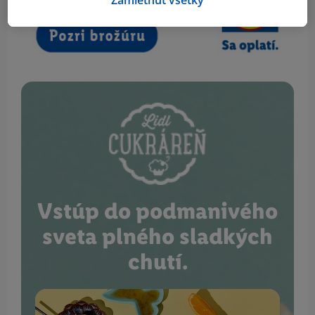
Vstúp do podmanivého
sveta plného sladkých
chutí.