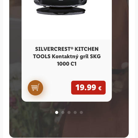
SILVERCREST® KITCHEN
SILV
TOOLS Kontaktný gril SKG
1000 C1
19.99
€