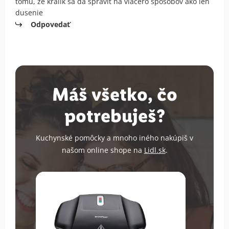
tomu, že králik sa dá spraviť na viacero spôsobov ako len
dusenie
Odpovedať
Máš všetko, čo
potrebuješ?
Kuchynské pomôcky a mnoho iného nakúpiš v
našom online shope na
Lidl.sk
.