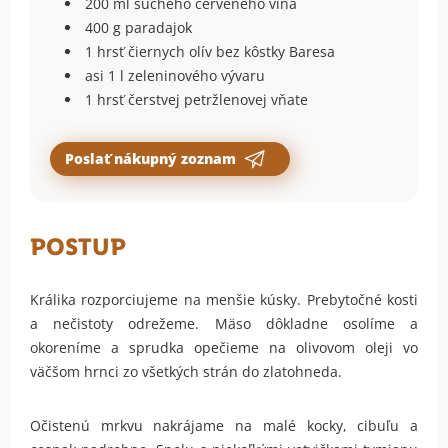
200 ml suchého červeného vína
400 g paradajok
1 hrsť čiernych olív bez kôstky Baresa
asi 1 l zeleninového vývaru
1 hrsť čerstvej petržlenovej vňate
Poslať nákupný zoznam
POSTUP
Králika rozporciujeme na menšie kúsky. Prebytočné kosti
a nečistoty odrežeme. Mäso dôkladne osolíme a
okoreníme a sprudka opečieme na olivovom oleji vo
väčšom hrnci zo všetkých strán do zlatohneda.
Očistenú mrkvu nakrájame na malé kocky, cibuľu a