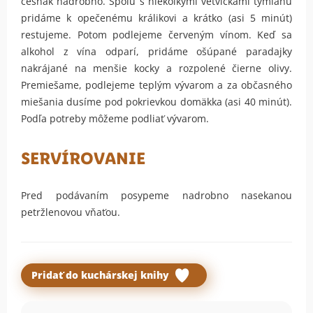
cesnak nadrobno. Spolu s niekoľkými vetvičkami tymianu
pridáme k opečenému králikovi a krátko (asi 5 minút)
restujeme. Potom podlejeme červeným vínom. Keď sa
alkohol z vína odparí, pridáme ošúpané paradajky
nakrájané na menšie kocky a rozpolené čierne olivy.
Premiešame, podlejeme teplým vývarom a za občasného
miešania dusíme pod pokrievkou domäkka (asi 40 minút).
Podľa potreby môžeme podliať vývarom.
SERVÍROVANIE
Pred podávaním posypeme nadrobno nasekanou
petržlenovou vňaťou.
Pridať do kuchárskej knihy