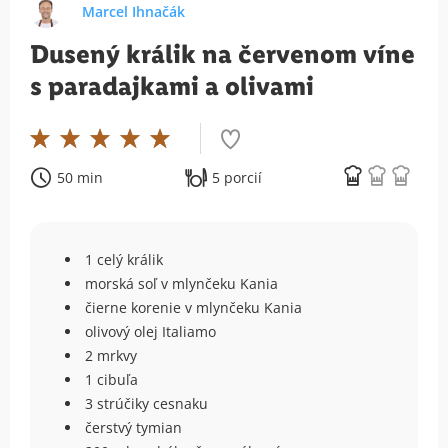
Marcel Ihnačák
Dusený králik na červenom víne
s paradajkami a olivami
50 min
5 porcií
1 celý králik
morská soľ v mlynčeku Kania
čierne korenie v mlynčeku Kania
olivový olej Italiamo
2 mrkvy
1 cibuľa
3 strúčiky cesnaku
čerstvý tymian