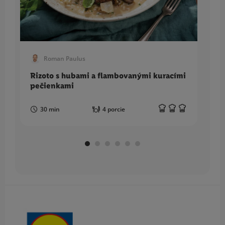
Roman Paulus
Rizoto s hubami a flambovanými kuracími
Bo
pečienkami
30 min
4 porcie
Obsah bočného panela