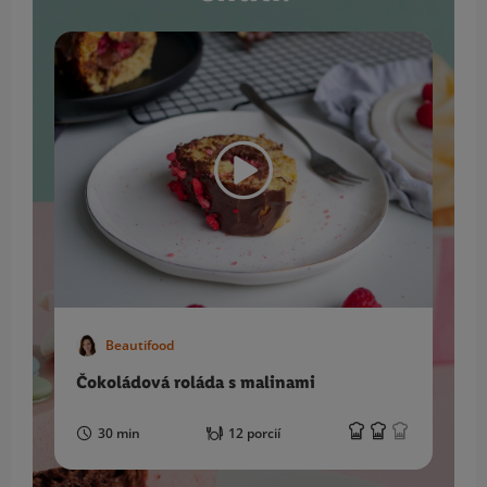
Beautifood
Čokoládová roláda s malinami
T
p
30 min
12 porcií