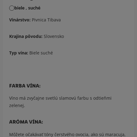
biele , suché
Vinárstvo:
Pivnica Tibava
Krajina pôvodu:
Slovensko
Typ vína:
Biele suché
FARBA VÍNA:
Víno má zvyčajne svetlú slamovú farbu s odtieňmi
zelenej.
ARÓMA VÍNA:
Môžete očakávať tóny čerstvého ovocia, ako sú maracuja,