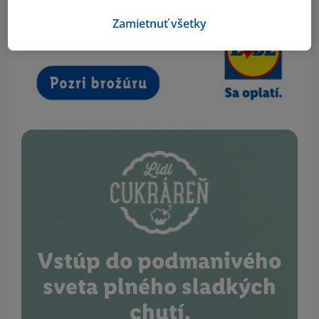
Zamietnuť všetky
Vstúp do podmanivého
sveta plného sladkých
chutí.