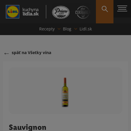
Recepty
Blog
Lidl.sk
späť na Všetky vína
Sauvignon