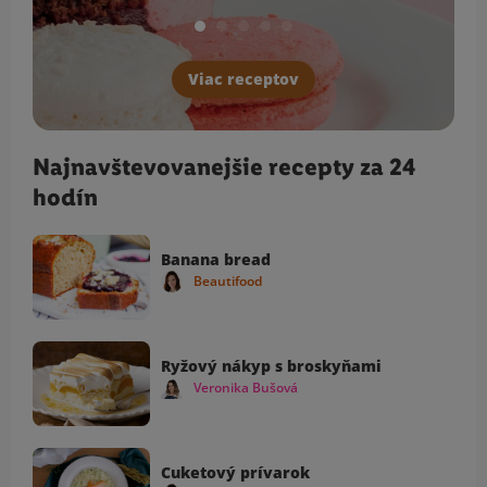
Viac receptov
Najnavštevovanejšie recepty za 24
hodín
Banana bread
Beautifood
Ryžový nákyp s broskyňami
Veronika Bušová
Cuketový prívarok