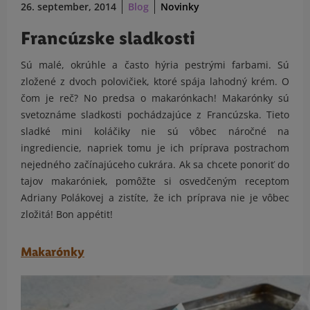
26. september, 2014
Blog
Novinky
Francúzske sladkosti
Sú malé, okrúhle a často hýria pestrými farbami. Sú
zložené z dvoch polovičiek, ktoré spája lahodný krém. O
čom je reč? No predsa o makarónkach! Makarónky sú
svetoznáme sladkosti pochádzajúce z Francúzska. Tieto
sladké mini koláčiky nie sú vôbec náročné na
ingrediencie, napriek tomu je ich príprava postrachom
nejedného začínajúceho cukrára. Ak sa chcete ponoriť do
tajov makaróniek, pomôžte si osvedčeným receptom
Adriany Polákovej a zistíte, že ich príprava nie je vôbec
zložitá! Bon appétit!
Makarónky