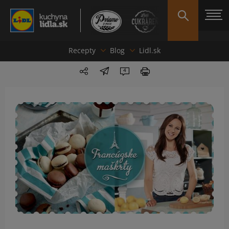
Recepty
Blog
Lidl.sk
4