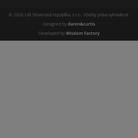
© 2026 Lidl Slovenská republika, s.r.o., Všetky práva vyhradené.
Designed by
daren&curtis
Developed by
Wisdom Factory