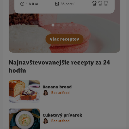
1 h 0 m
36 porcií
Viac receptov
Najnavštevovanejšie recepty za 24
hodín
Banana bread
Beautifood
Cuketový prívarok
Beautifood