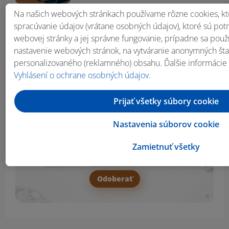
Na našich webových stránkach používame rôzne cookies, kt
Ryžový nákyp s broskyňami
spracúvanie údajov (vrátane osobných údajov), ktoré sú po
Veronika Bušová
webovej stránky a jej správne fungovanie, prípadne sa pou
nastavenie webových stránok, na vytváranie anonymných štati
personalizovaného (reklamného) obsahu. Ďalšie informácie
Vyhlásení o ochrane osobných údajov
.
Prihlás sa na odber
Prijať všetky súbory cookie
newslettera!
Nastavenia súborov cookie
E-mail
Zamietnuť všetky
Odoberať