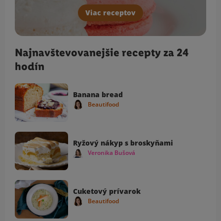
Viac receptov
Najnavštevovanejšie recepty za 24
hodín
Banana bread
Beautifood
Ryžový nákyp s broskyňami
Veronika Bušová
Cuketový prívarok
Beautifood