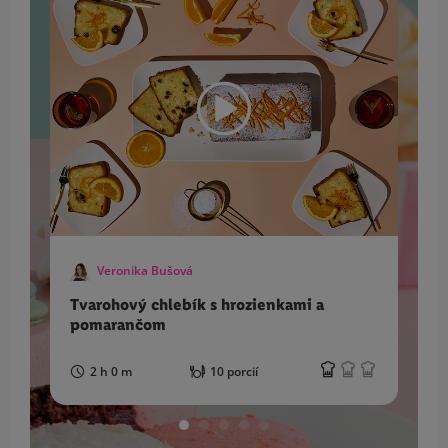
Veronika Bušová
Tvarohový chlebík s hrozienkami a
Č
pomarančom
2 h 0 m
10 porcií