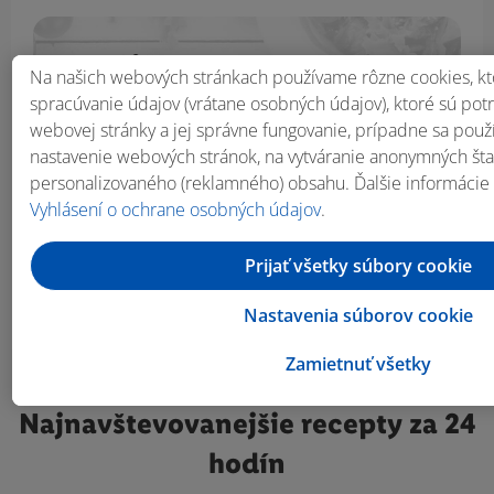
Prihlás sa na odber
Na našich webových stránkach používame rôzne cookies, kt
newslettera!
spracúvanie údajov (vrátane osobných údajov), ktoré sú po
webovej stránky a jej správne fungovanie, prípadne sa pou
nastavenie webových stránok, na vytváranie anonymných štati
E-mail
personalizovaného (reklamného) obsahu. Ďalšie informácie
Vyhlásení o ochrane osobných údajov
.
Odoberať
Prijať všetky súbory cookie
Nastavenia súborov cookie
Zamietnuť všetky
Najnavštevovanejšie
recepty za 24
hodín