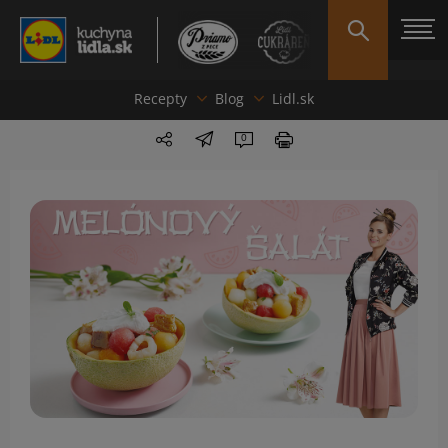
Recepty
Blog
Lidl.sk
0