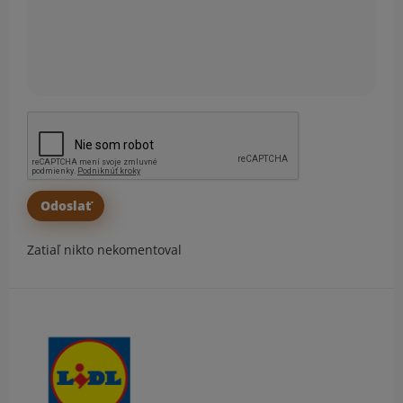
Zatiaľ nikto nekomentoval
Obsah bočného panela