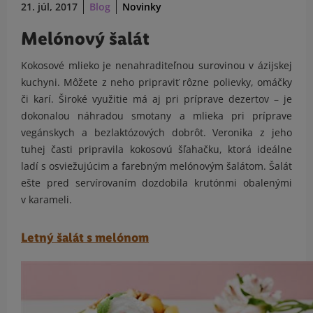
21. júl, 2017
Blog
Novinky
Melónový šalát
Kokosové mlieko je nenahraditeľnou surovinou v ázijskej
kuchyni. Môžete z neho pripraviť rôzne polievky, omáčky
či karí. Široké využitie má aj pri príprave dezertov – je
dokonalou náhradou smotany a mlieka pri príprave
vegánskych a bezlaktózových dobrôt. Veronika z jeho
tuhej časti pripravila kokosovú šľahačku, ktorá ideálne
ladí s osviežujúcim a farebným melónovým šalátom. Šalát
ešte pred servírovaním dozdobila krutónmi obalenými
v karameli.
Letný šalát s melónom