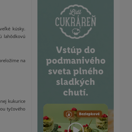
veľké kúsky.
nú lahôdkovú
Vstúp do
podmanivého
preložíme na
sveta plného
sladkých
chutí.
nej kukurice
cou tyčového
Bezlepkové