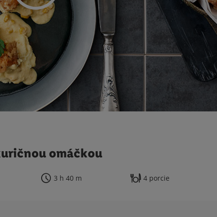
kuričnou omáčkou
3 h 40 m
4 porcie