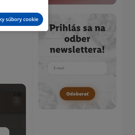
tky súbory cookie
Prihlás sa na
odber
newslettera!
E-mail
Odoberať