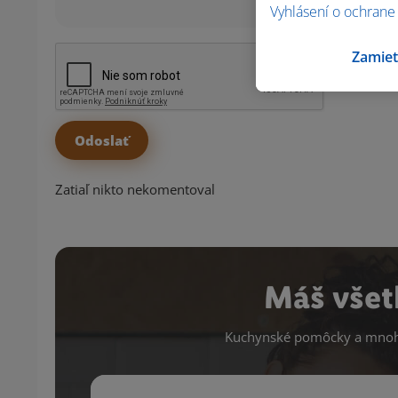
Vyhlásení o ochrane
Zamiet
Zatiaľ nikto nekomentoval
Máš všet
Kuchynské pomôcky a mnoho