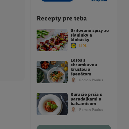
Recepty pre teba
Grilované špízy zo
slaninky a
klobásky
LIDL
Losos s
chrumkavou
krustou a
špenátom
Roman Paulus
Kuracie prsia s
paradajkami a
balsamicom
Roman Paulus