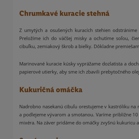
Chrumkavé kuracie stehná
Z umytých a osušených kuracích stehien odstránime 
Preložíme ich do väčšej misky a ochutíme soľou, č
cibuľku, zemiakový škrob a bielky. Dôkladne premiešam
Marinované kuracie kúsky vyprážame dozlatista a dochr
papierové utierky, aby sme ich zbavili prebytočného ole
Kukuričná omáčka
Nadrobno nasekanú cibuľu orestujeme v kastróliku na r
a podlejeme vývarom a smotanou. Varíme približne 
mixéra. Na záver pridáme do omáčky zvyšnú kukuricu 