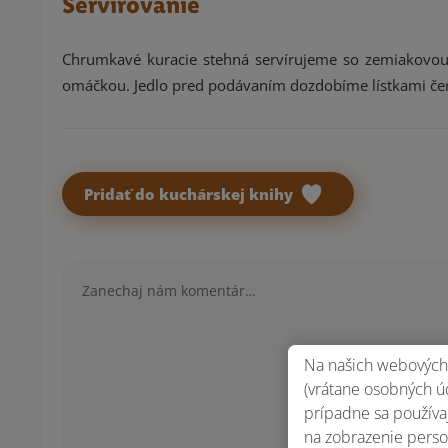
Servírovanie
Chrumkavé kuracie stehná servírujeme so zemiakovo
omáčkou. Jedlo pred podávaním dozdobíme lístkami čers
Pridať do kuchárskej knihy
Komentár
Na našich webových 
(vrátane osobných úd
prípadne sa používaj
na zobrazenie perso