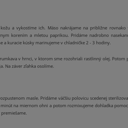
kožu a vykostíme ich. Mäso nakrájame na približne rovnako 
iernym korením a mletou paprikou. Pridáme nadrobno naseka
e a kuracie kúsky marinujeme v chladničke 2 - 3 hodiny.
umkava v hrnci, v ktorom sme rozohriali rastlinný olej. Potom 
ja. Na záver zľahka osolíme.
ozpustenom masle. Pridáme väčšiu polovicu scedenej sterilizova
10 minút na miernom ohni a potom rozmixujeme dohladka pomo
a premiešame.