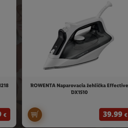
1218
ROWENTA Naparovacia žehlička Effectiv
DX1510
9
39.99
€
€