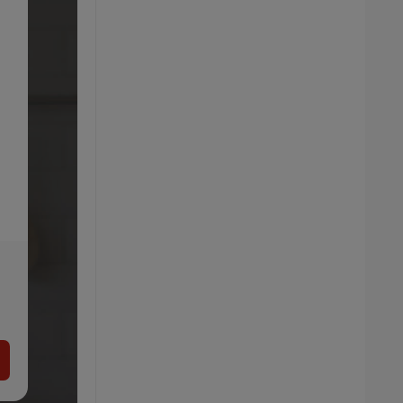
e
Nintendo Fľaša na pitie/Desiatový
box/Súprava riadu
-29%
6.99
4.99
€