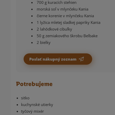
700 g kuracích stehien
morská soľ v mlynčeku Kania
čierne korenie v mlynčeku Kania
1 lyžica mletej sladkej papriky Kania
2 lahôdkové cibuľky
50 g zemiakového škrobu Belbake
2 bielky
Poslať nákupný zoznam
Potrebujeme
sitko
kuchynské utierky
tyčový mixér