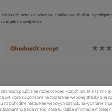
u kašou ochutenou nasekanou lahôdkovou cibuľkou a prelejem
tvej petržlenovej vňate.
Ohodnotiť recept
stránkach používame rôzne cookies, ktorých použitie zahŕňa sp
ajov), ktoré sú potrebné na zobrazenie webovej stránky a jej s
ú na pohodlné nastavenie webových stránok, na vytváranie anony
nalizovaného (reklamného) obsahu. Ďalšie informácie môžete n