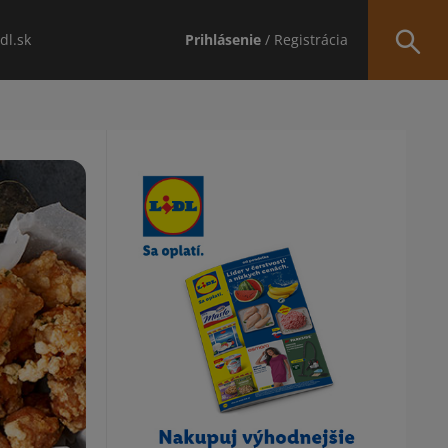
idl.sk
Prihlásenie
/ Registrácia
Obsah bočného panela