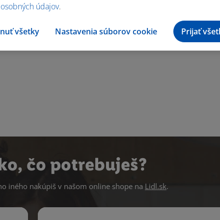
 osobných údajov
.
nuť všetky
Nastavenia súborov cookie
Prijať vše
ko, čo potrebuješ?
 iného nakúpiš v našom online shope na
Lidl.sk
.