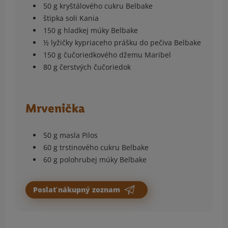
50 g kryštálového cukru Belbake
štipka soli Kania
150 g hladkej múky Belbake
½ lyžičky kypriaceho prášku do pečiva Belbake
150 g čučoriedkového džemu Maribel
80 g čerstvých čučoriedok
Mrvenička
50 g masla Pilos
60 g trstinového cukru Belbake
60 g polohrubej múky Belbake
Poslať nákupný zoznam