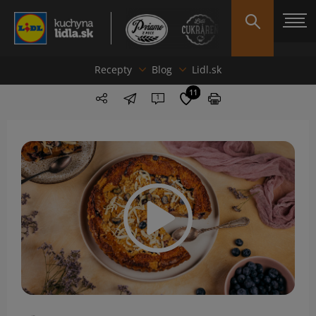
Recepty
Blog
Lidl.sk
11
1