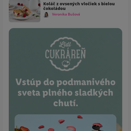
Koláč z ovsených vločiek s bielou
čokoládou
Veronika Bušová
Vstúp do podmanivého
sveta plného sladkých
chutí.