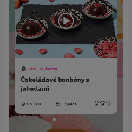
Veronika Bušová
Čokoládové bonbóny s
jahodami
1 h 30 m
12 porcií