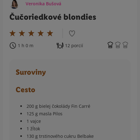
Veronika Bušová
Čučoriedkové blondies
1 h 0 m
12 porcií
Suroviny
Cesto
200 g bielej čokolády Fin Carré
125 g masla Pilos
1 vajce
1 žĺtok
130 g trstinového cukru Belbake