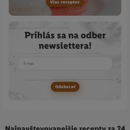
Viac receptov
Prihlás sa na odber
newslettera!
E-mail
Odoberať
Najnavštevovanejšie
recepty za 24