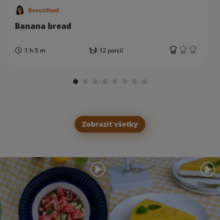
Beautifood
Banana bread
1 h 5 m
12 porcií
Zobraziť všetky