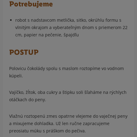
Potrebujeme
robot s nadstavcom metlička, sitko, okrúhlu formu s
vlnitým okrajom a vyberateľným dnom s priemerom 22
cm, papier na pečenie, špajdľu
POSTUP
Polovicu čokolády spolu s maslom roztopíme vo vodnom
kúpeli.
Vajíčko, žĺtok, oba cukry a štipku soli šľaháme na rýchlych
otáčkach do peny.
Vlažnú roztopenú zmes opatrne vlejeme do vaječnej peny
a mixujeme dohladka. Už len ručne zapracujeme
preosiatu múku s práškom do pečiva.