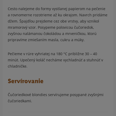
Cesto nalejeme do formy vystlanej papierom na pečenie
a rovnomerne rozotrieme až ku okrajom. Navrch pridáme
džem. Špajdľou prejdeme cez obe vrstvy, aby vznikol
mramorový vzor. Posypeme polovicou čučoriedok,
zvyšnou nalámanou čokoládou a mrveničkou, ktorú
pripravíme zmiešaním masla, cukru a múky.
Pečieme v rúre vyhriatej na 180 °C približne 30 – 40
minút. Upečený koláč necháme vychladnúť a stuhnúť v
chladničke.
Servírovanie
Čučoriedkové blondies servírujeme posypané zvyšnými
čučoriedkami.