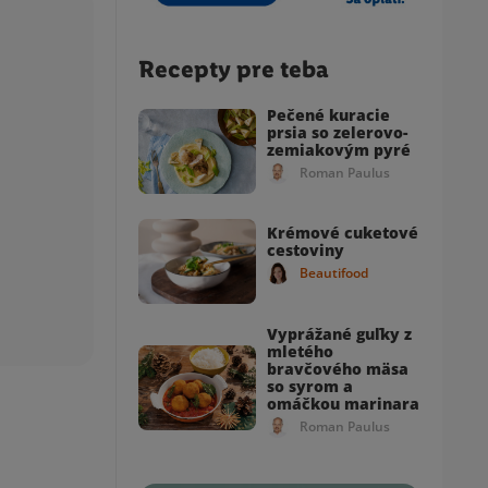
Recepty pre teba
Pečené kuracie
prsia so zelerovo-
zemiakovým pyré
Roman Paulus
Krémové cuketové
cestoviny
Beautifood
Vyprážané guľky z
mletého
bravčového mäsa
so syrom a
omáčkou marinara
Roman Paulus