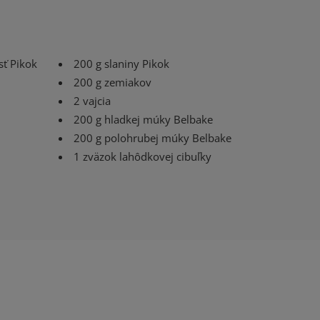
sť Pikok
200 g slaniny Pikok
200 g zemiakov
2 vajcia
200 g hladkej múky Belbake
200 g polohrubej múky Belbake
1 zväzok lahôdkovej cibuľky