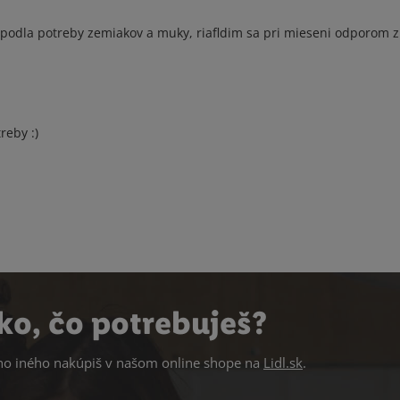
im podla potreby zemiakov a muky, riafldim sa pri mieseni odporom 
reby :)
ko, čo potrebuješ?
 iného nakúpiš v našom online shope na
Lidl.sk
.