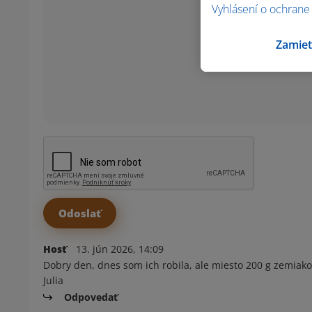
Vyhlásení o ochrane
Zamiet
Hosť
13. jún 2026, 14:09
Dobry den, dnes som ich robila, ale miesto 200 g zemiakov
Julia
Odpovedať