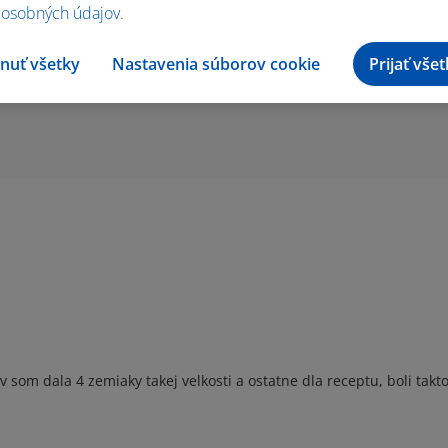
 osobných údajov
.
nuť všetky
Nastavenia súborov cookie
Prijať vše
 som dala 4 zemiaky takej velkosti a ostatne dla receptu, boli takt