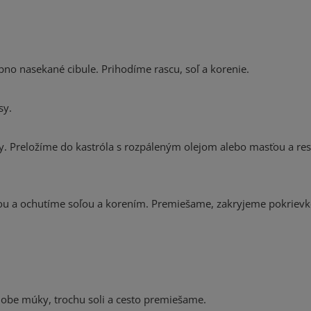
obno nasekané cibule. Prihodíme rascu, soľ a korenie.
sy.
y. Preložíme do kastróla s rozpáleným olejom alebo masťou a re
dou a ochutíme soľou a korením. Premiešame, zakryjeme pokriev
obe múky, trochu soli a cesto premiešame.