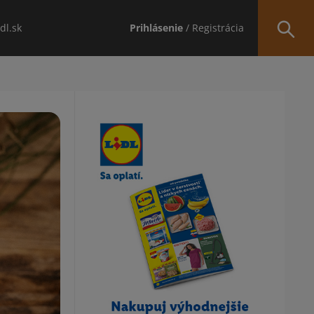
idl.sk
Prihlásenie
/ Registrácia
Obsah bočného panela