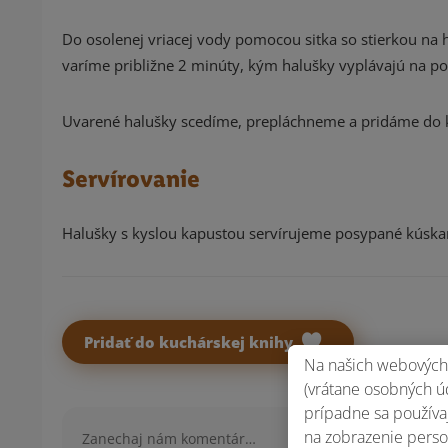
Do osolenej vriacej vody pomocou sitka so stierkou na 
varíme približne 2 minúty, kým halušky vyplávajú na po
Uvarené halušky scedíme, prepláchneme a pridáme do 
Servírovanie
Halušky s kyslou kapustou servírujeme posypané kúska
Pridať do kuchárskej knihy
Na našich webových 
(vrátane osobných úd
prípadne sa používaj
Komentár
na zobrazenie perso