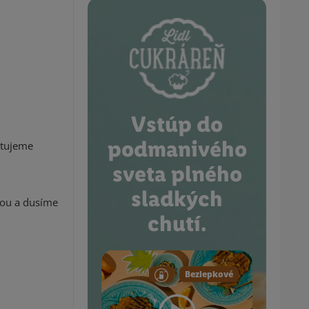
Vstúp do
podmanivého
stujeme
sveta plného
sladkých
kou a dusíme
chutí.
Bezlepkové