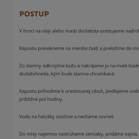
POSTUP
V hrnci na oleji alebo masti dozlatista orestujeme nadr
Kapustu presekneme na menšie časti a preložíme do mi
Zo slaniny odkrojíme kožu a nakrájame ju na malé kúsk
dozlatohneda, kým bude slanina chrumkavá.
Kapustu prihodíme k orestovanej cibuli, podlejeme vo
približne pol hodiny.
Vodu na halušky osolíme a necháme zovrieť.
Do misy najemno nastrúhame zemiaky, pridáme vajcia, 