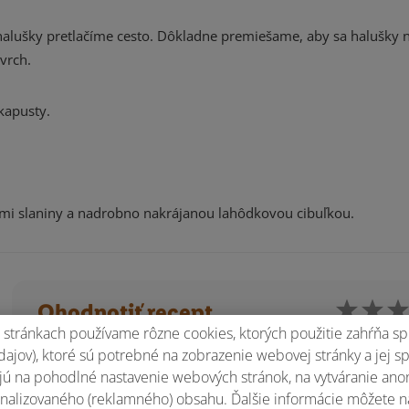
halušky pretlačíme cesto. Dôkladne premiešame, aby sa halušky ne
vrch.
kapusty.
mi slaniny a nadrobno nakrájanou lahôdkovou cibuľkou.
Ohodnotiť recept
stránkach používame rôzne cookies, ktorých použitie zahŕňa sp
ajov), ktoré sú potrebné na zobrazenie webovej stránky a jej s
ú na pohodlné nastavenie webových stránok, na vytváranie anony
nalizovaného (reklamného) obsahu. Ďalšie informácie môžete n