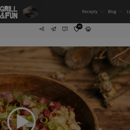
Recepty
Blog
L
90
12