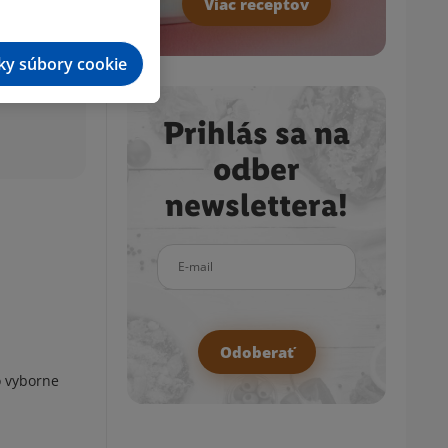
Viac receptov
tky súbory cookie
Prihlás sa na
odber
newslettera!
E-mail
Odoberať
o vyborne