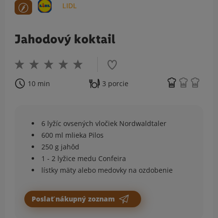
LIDL
Jahodový koktail
10 min
3 porcie
6 lyžíc ovsených vločiek Nordwaldtaler
600 ml mlieka Pilos
250 g jahôd
1 - 2 lyžice medu Confeira
lístky mäty alebo medovky na ozdobenie
Poslať nákupný zoznam