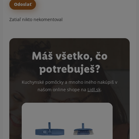
Zatiaľ nikto nekomentoval
Máš všetko, čo
potrebuješ?
Kuchynské pomôcky a mnoho iného nakúpiš v
našom online shope na
Lidl.sk
.