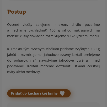
Postup
Ovsené vločky zalejeme mliekom, chvíľu povaríme
a necháme vychladnúť. 100 g jahôd nakrájaných na
menšie kúsky dôkladne rozmixujeme s 1-2 lyžicami medu.
K zmäknutým ovseným vločkám pridáme zvyšných 150 g
jahôd a rozmixujeme. Jahodovo-ovsený koktail prelejeme
do pohárov, naň navrstvíme jahodové pyré a ihneď
podávame. Koktail môžeme dozdobiť lístkami čerstvej
mäty alebo medovky.
Pridať do kuchárskej knihy