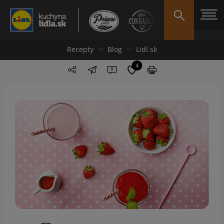
Recepty
Blog
Lidl.sk
4
0