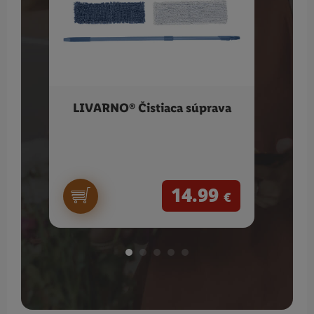
LIVARNO® Čistiaca súprava
V
14.99
€