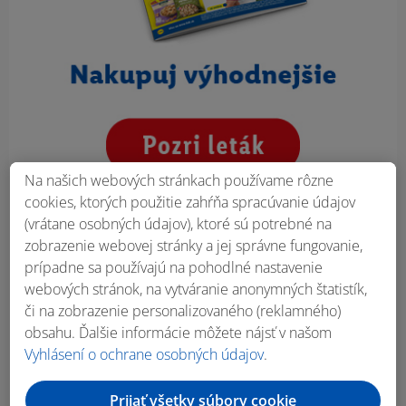
Na našich webových stránkach používame rôzne
cookies, ktorých použitie zahŕňa spracúvanie údajov
(vrátane osobných údajov), ktoré sú potrebné na
zobrazenie webovej stránky a jej správne fungovanie,
prípadne sa používajú na pohodlné nastavenie
webových stránok, na vytváranie anonymných štatistík,
či na zobrazenie personalizovaného (reklamného)
obsahu. Ďalšie informácie môžete nájsť v našom
Vyhlásení o ochrane osobných údajov
.
Prijať všetky súbory cookie