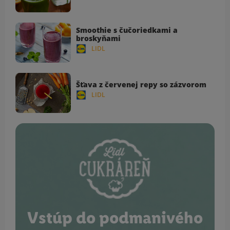
Smoothie s čučoriedkami a
broskyňami
LIDL
Šťava z červenej repy so zázvorom
LIDL
Vstúp do podmanivého