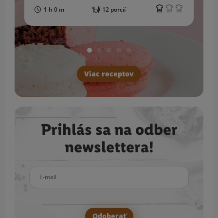
1 h 0 m
12 porcií
Viac receptov
Prihlás sa na odber
newslettera!
E-mail
Odoberať