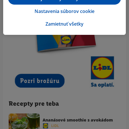
Nastavenia súborov cookie
Zamietnuť všetky
Recepty pre teba
Ananásové smoothie s avokádom
LIDL