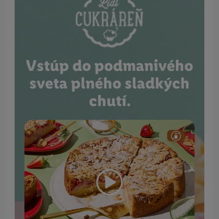
Vstúp do podmanivého
sveta plného sladkých
chutí.