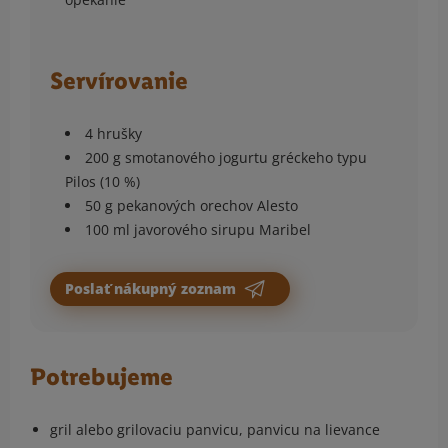
Servírovanie
4 hrušky
200 g smotanového jogurtu gréckeho typu
Pilos (10 %)
50 g pekanových orechov Alesto
100 ml javorového sirupu Maribel
Poslať nákupný zoznam
Potrebujeme
gril alebo grilovaciu panvicu, panvicu na lievance