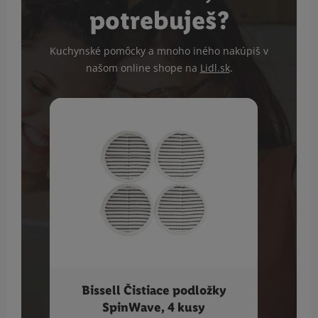
potrebuješ?
Kuchynské pomôcky a mnoho iného nakúpiš v
našom online shope na
Lidl.sk
.
Bissell Čistiace podložky
SILV
SpinWave, 4 kusy
1