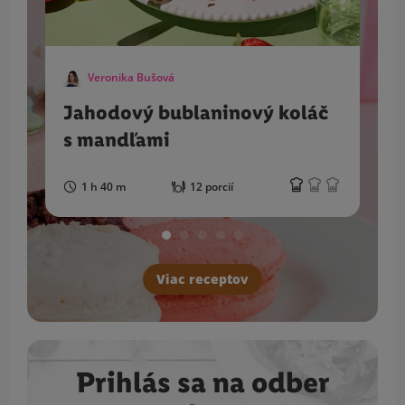
Veronika Bušová
Jahodový bublaninový koláč
s mandľami
1 h 40 m
12 porcií
Viac receptov
Prihlás sa na odber