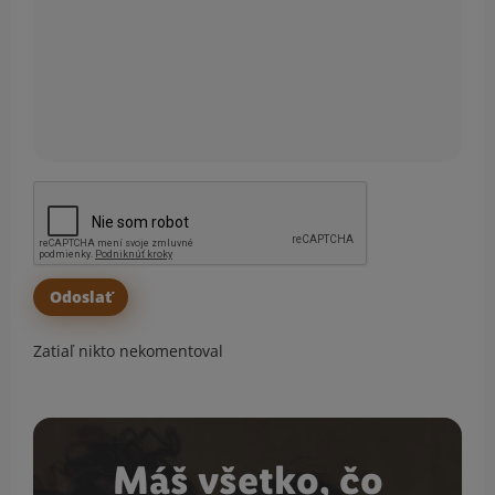
Zatiaľ nikto nekomentoval
Máš všetko, čo