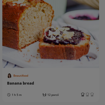
Beautifood
Banana bread
1 h 5 m
12 porcií