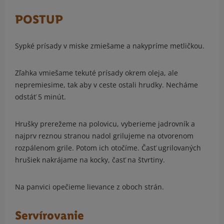
POSTUP
Sypké prísady v miske zmiešame a nakypríme metličkou.
Zľahka vmiešame tekuté prísady okrem oleja, ale
nepremiesime, tak aby v ceste ostali hrudky. Necháme
odstáť 5 minút.
Hrušky prerežeme na polovicu, vyberieme jadrovník a
najprv reznou stranou nadol grilujeme na otvorenom
rozpálenom grile. Potom ich otočíme. Časť ugrilovaných
hrušiek nakrájame na kocky, časť na štvrtiny.
Na panvici opečieme lievance z oboch strán.
Servírovanie