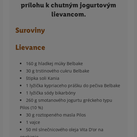
prílohu k chutným jogurtovým
lievancom.
Suroviny
Lievance
160 g hladkej múky Belbake
30 g trstinového cukru Belbake
štipka soli Kania
1 lyžička kypriaceho prášku do pečiva Belbake
1 lyžička sódy bikarbóny
260 g smotanového jogurtu gréckeho typu
Pilos (10 %)
30 g roztopeného masla Pilos
1 vajce
50 ml slnečnicového oleja Vita D'or na
opekanie