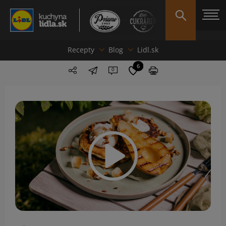
Recepty
Blog
Lidl.sk
6
0