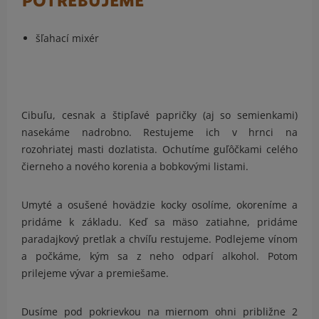
POTREBUJEME
šľahací mixér
Cibuľu, cesnak a štipľavé papričky (aj so semienkami)
nasekáme nadrobno. Restujeme ich v hrnci na
rozohriatej masti dozlatista. Ochutíme guľôčkami celého
čierneho a nového korenia a bobkovými listami.
Umyté a osušené hovädzie kocky osolíme, okoreníme a
pridáme k základu. Keď sa mäso zatiahne, pridáme
paradajkový pretlak a chvíľu restujeme. Podlejeme vínom
a počkáme, kým sa z neho odparí alkohol. Potom
prilejeme vývar a premiešame.
Dusíme pod pokrievkou na miernom ohni približne 2