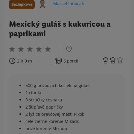
Marcel Ihnačák
Bezlepkové
Mexický guláš s kukuricou a
paprikami
2 h 0 m
6 porcií
500 g hovädzích kociek na guláš
1 cibuľa
3 strúčiky cesnaku
2 štipľavé papričky
2 lyžice bravčovej masti Pikok
celé čierne korenie Mikado
nové korenie Mikado