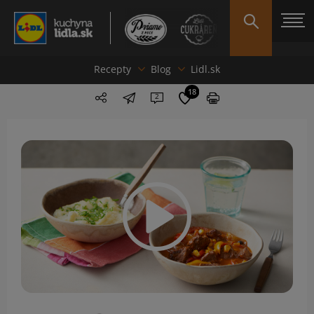
Recepty
Blog
Lidl.sk
18
2