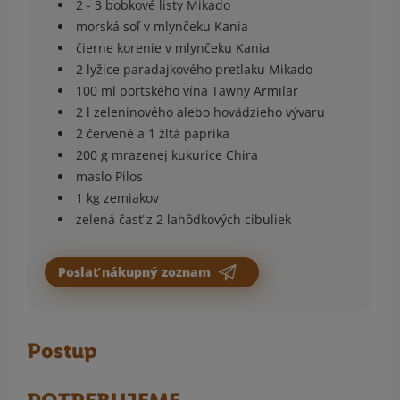
2 - 3 bobkové listy Mikado
morská soľ v mlynčeku Kania
čierne korenie v mlynčeku Kania
2 lyžice paradajkového pretlaku Mikado
100 ml portského vína Tawny Armilar
2 l zeleninového alebo hovädzieho vývaru
2 červené a 1 žltá paprika
200 g mrazenej kukurice Chira
maslo Pilos
1 kg zemiakov
zelená časť z 2 lahôdkových cibuliek
Poslať nákupný zoznam
Postup