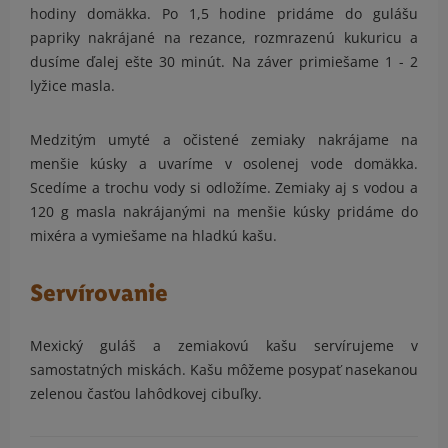
hodiny domäkka. Po 1,5 hodine pridáme do gulášu
papriky nakrájané na rezance, rozmrazenú kukuricu a
dusíme ďalej ešte 30 minút. Na záver primiešame 1 - 2
lyžice masla.
Medzitým umyté a očistené zemiaky nakrájame na
menšie kúsky a uvaríme v osolenej vode domäkka.
Scedíme a trochu vody si odložíme. Zemiaky aj s vodou a
120 g masla nakrájanými na menšie kúsky pridáme do
mixéra a vymiešame na hladkú kašu.
Servírovanie
Mexický guláš a zemiakovú kašu servírujeme v
samostatných miskách. Kašu môžeme posypať nasekanou
zelenou časťou lahôdkovej cibuľky.