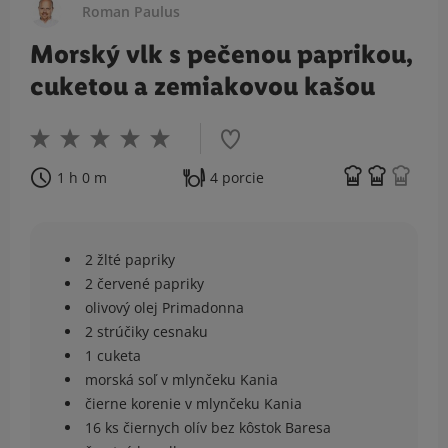
Roman Paulus
Morský vlk s pečenou paprikou,
cuketou a zemiakovou kašou
1 h 0 m
4 porcie
2 žlté papriky
2 červené papriky
olivový olej Primadonna
2 strúčiky cesnaku
1 cuketa
morská soľ v mlynčeku Kania
čierne korenie v mlynčeku Kania
16 ks čiernych olív bez kôstok Baresa