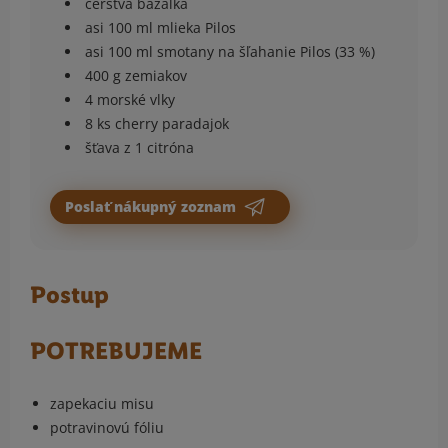
čerstvá bazalka
asi 100 ml mlieka Pilos
asi 100 ml smotany na šľahanie Pilos (33 %)
400 g zemiakov
4 morské vlky
8 ks cherry paradajok
šťava z 1 citróna
Poslať nákupný zoznam
Postup
POTREBUJEME
zapekaciu misu
potravinovú fóliu