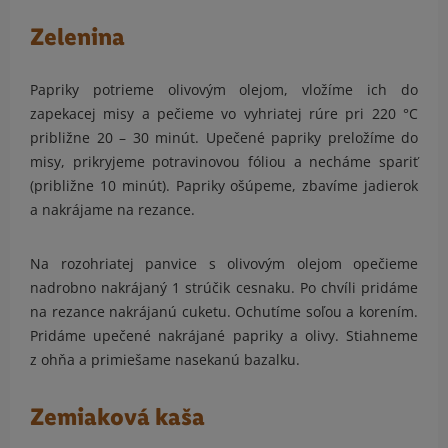
Zelenina
Papriky potrieme olivovým olejom, vložíme ich do
zapekacej misy a pečieme vo vyhriatej rúre pri 220 °C
približne 20 – 30 minút. Upečené papriky preložíme do
misy, prikryjeme potravinovou fóliou a necháme spariť
(približne 10 minút). Papriky ošúpeme, zbavíme jadierok
a nakrájame na rezance.
Na rozohriatej panvice s olivovým olejom opečieme
nadrobno nakrájaný 1 strúčik cesnaku. Po chvíli pridáme
na rezance nakrájanú cuketu. Ochutíme soľou a korením.
Pridáme upečené nakrájané papriky a olivy. Stiahneme
z ohňa a primiešame nasekanú bazalku.
Zemiaková kaša