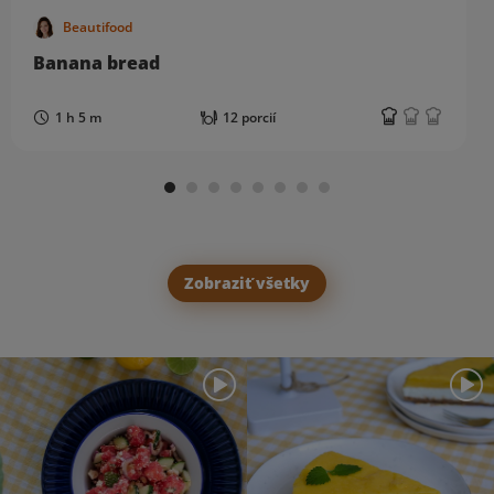
Beautifood
Banana bread
1 h 5 m
12 porcií
Zobraziť všetky