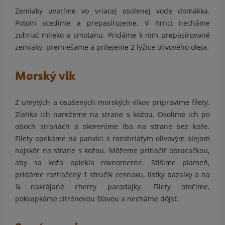
Zemiaky uvaríme vo vriacej osolenej vode domäkka.
Potom scedíme a prepasírujeme. V hrnci necháme
zohriať mlieko a smotanu. Pridáme k nim prepasírované
zemiaky, premiešame a prilejeme 2 lyžice olivového oleja.
Morský vlk
Z umytých a osušených morských vlkov pripravíme filety.
Zľahka ich narežeme na strane s kožou. Osolíme ich po
oboch stranách a okoreníme iba na strane bez kože.
Filety opekáme na panvici s rozohriatym olivovým olejom
najskôr na strane s kožou. Môžeme pritlačiť obracačkou,
aby sa koža opiekla rovnomerne. Stíšime plameň,
pridáme roztlačený 1 strúčik cesnaku, lístky bazalky a na
¼ nakrájané cherry paradajky. Filety otočíme,
pokvapkáme citrónovou šťavou a necháme dôjsť.