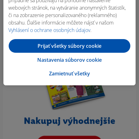
prípadne sa používajú na pohodlné nastavenie
webových stránok, na vytváranie anonymných štatistík,
či na zobrazenie personalizovaného (reklamného)
obsahu. Ďalšie informácie môžete nájsť v našom
Vyhlásení o ochrane osobných údajov
.
Prijať všetky súbory cookie
Nastavenia súborov cookie
Zamietnuť všetky