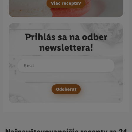
Viac receptov
Prihlás sa na odber
newslettera!
E-mail
Odoberať
Najnavštevovanejšie
recepty za 24