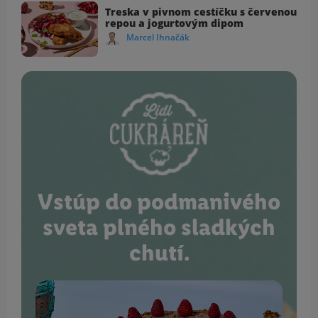
Treska v pivnom cestíčku s červenou
repou a jogurtovým dipom
Marcel Ihnačák
Vstúp do podmanivého
sveta plného sladkých
chutí.