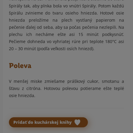
špirály tak, aby plnka bola vo vnútri špirály. Potom každú
špirálu zvinieme do tvaru osieho hniezda. Hotové osie
hniezda preložíme na plech vystlaný papierom na
pečenie ďalej od seba, aby sa počas pečenia nezlepili. Na
plechu ich necháme ešte asi 15 minút podkysnúť.
Pečieme dohneda vo vyhriatej rúre pri teplote 180°C asi
20 – 30 minút (podľa veľkosti osích hniezd).
Poleva
V menšej miske zmiešame práškový cukor, smotanu a
šťavu z citróna. Hotovou polevou potierame ešte teplé
osie hniezda.
Pridať do kuchárskej knihy