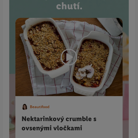
chutí.
Beautifood
Nektarinkový crumble s
ovsenými vločkami