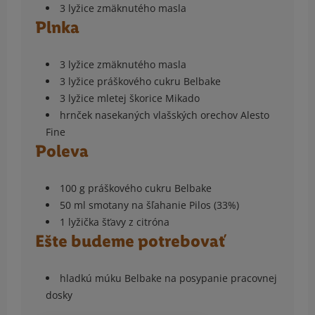
3 lyžice zmäknutého masla
Plnka
3 lyžice zmäknutého masla
3 lyžice práškového cukru Belbake
3 lyžice mletej škorice Mikado
hrnček nasekaných vlašských orechov Alesto
Fine
Poleva
100 g práškového cukru Belbake
50 ml smotany na šľahanie Pilos (33%)
1 lyžička šťavy z citróna
Ešte budeme potrebovať
hladkú múku Belbake na posypanie pracovnej
dosky