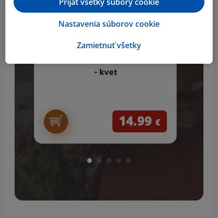
Prijať všetky súbory cookie
Nastavenia súborov cookie
Zamietnuť všetky
Coox Silikónová tortová forma
ER
- kvet
14.99
€