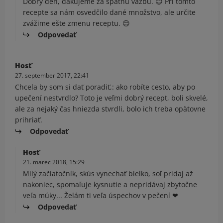
Dobrý deň, ďakujeme za spätnú väzbu. 😇 Pri tomto
recepte sa nám osvedčilo dané množstvo, ale určite
zvážime ešte zmenu receptu. 😊
Odpovedať
Hosť
27. september 2017, 22:41
Chcela by som si dať poradiť,: ako robíte cesto, aby po
upečení nestvrdlo? Toto je veľmi dobrý recept, boli skvelé,
ale za nejaký čas hniezda stvrdli, bolo ich treba opätovne
prihriať.
Odpovedať
Hosť
21. marec 2018, 15:29
Milý začiatočník, skús vynechať bielko, soľ pridaj až
nakoniec, spomaľuje kysnutie a nepridávaj zbytočne
veľa múky... Želám ti veľa úspechov v pečení ❤
Odpovedať