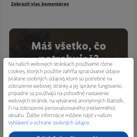
Zobraziť viac komentárov
Máš všetko, čo
potrebuješ?
Na našich webových stránkach používame rôzne
cookies, ktorých použitie zahŕňa spracúvanie údajov
Kuchynské pomôcky a mnoho iného nakúpiš v
(vrátane osobných údajov), ktoré sú potrebné na
našom online shope na
Lidl.sk
.
zobrazenie webovej stránky a jej správne fungovanie,
prípadne sa používajú na pohodlné nastavenie
webových stránok, na vytváranie anonymných štatistík,
či na zobrazenie personalizovaného (reklamného)
obsahu. Ďalšie informácie môžete nájsť v našom
Vyhlásení o ochrane osobných údajov
.