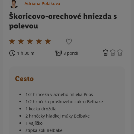
Adriana Poláková
Škoricovo-orechové hniezda s
polevou
1 h 30 m
8 porcií
Cesto
1/2 hrnčeka vlažného mlieka Pilos
1/2 hrnčeka práškového cukru Belbake
1 kocka droždia
2 hrnčeky hladkej múky Belbake
1 vajíčko
štipka soli Belbake