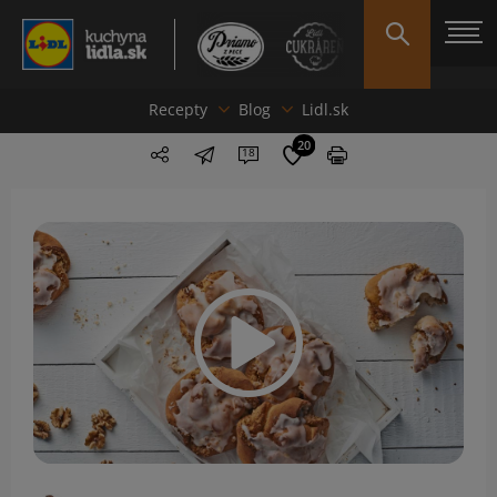
Recepty
Blog
Lidl.sk
20
18