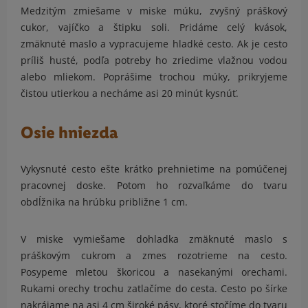
Medzitým zmiešame v miske múku, zvyšný práškový
cukor, vajíčko a štipku soli. Pridáme celý kvások,
zmäknuté maslo a vypracujeme hladké cesto. Ak je cesto
príliš husté, podľa potreby ho zriedime vlažnou vodou
alebo mliekom. Poprášime trochou múky, prikryjeme
čistou utierkou a necháme asi 20 minút kysnúť.
Osie hniezda
Vykysnuté cesto ešte krátko prehnietime na pomúčenej
pracovnej doske. Potom ho rozvaľkáme do tvaru
obdĺžnika na hrúbku približne 1 cm.
V miske vymiešame dohladka zmäknuté maslo s
práškovým cukrom a zmes rozotrieme na cesto.
Posypeme mletou škoricou a nasekanými orechami.
Rukami orechy trochu zatlačíme do cesta. Cesto po šírke
nakrájame na asi 4 cm široké pásy, ktoré stočíme do tvaru