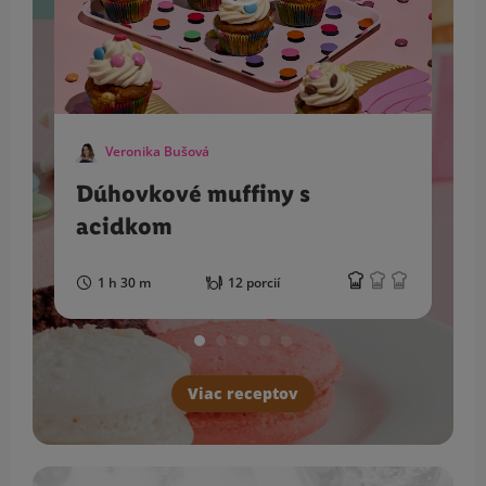
Veronika Bušová
Dúhovkové muffiny s
acidkom
1 h 30 m
12 porcií
Viac receptov