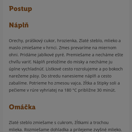
Postup
Náplň
Orechy, práškový cukor, hrozienka, Zlaté steblo, mlieko a
maslo zmiešame v hrnci. Zmes prevaríme na miernom
ohni. Pridáme jablkové pyré. Premiešame a necháme ešte
chvíľu variť. Náplň preložíme do misky a necháme ju
úplne vychladnúť. Lístkové cesto rozrolujeme a po bokoch
narežeme pásy. Do stredu nanesieme náplň a cesto
zabalíme. Potrieme ho zmesou vajca, žĺtka a štipky soli a
pečieme v rúre vyhriatej na 180 °C približne 30 minút.
Omáčka
Zlaté steblo zmiešame s cukrom, žĺtkami a trochou
mlieka. Rozmiešame dohladka a prilejeme zvyšné mlieko.