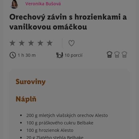
Veronika Bušová
Orechový závin s hrozienkami a
vanilkovou omáčkou
1 h 30 m
10 porcií
Suroviny
Náplň
200 g mletých vlašských orechov Alesto
100 g práškového cukru Belbake
100 g hrozienok Alesto
20 g Zlatého stebla Belbake