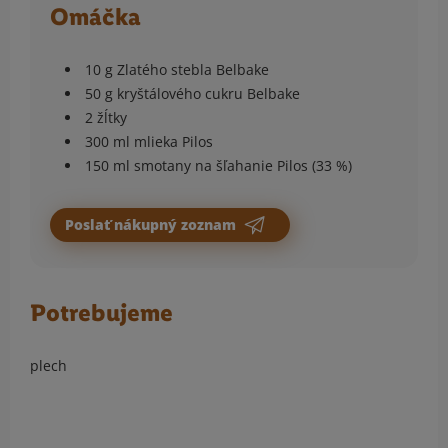
Omáčka
10 g Zlatého stebla Belbake
50 g kryštálového cukru Belbake
2 žĺtky
300 ml mlieka Pilos
150 ml smotany na šľahanie Pilos (33 %)
Poslať nákupný zoznam
Potrebujeme
plech