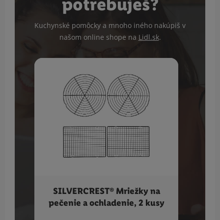
potrebuješ?
Kuchynské pomôcky a mnoho iného nakúpiš v
našom online shope na
Lidl.sk
.
SILVERCREST® Mriežky na
GR
pečenie a ochladenie, 2 kusy