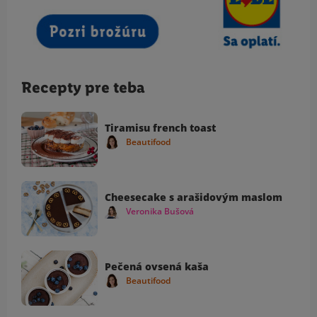
Recepty pre teba
Tiramisu french toast
Beautifood
Cheesecake s arašidovým maslom
Veronika Bušová
Pečená ovsená kaša
Beautifood