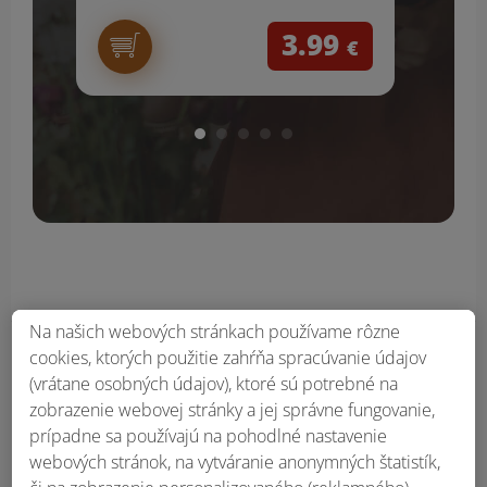
3.99
€
Na našich webových stránkach používame rôzne
cookies, ktorých použitie zahŕňa spracúvanie údajov
Obsah bočného panela
(vrátane osobných údajov), ktoré sú potrebné na
zobrazenie webovej stránky a jej správne fungovanie,
prípadne sa používajú na pohodlné nastavenie
webových stránok, na vytváranie anonymných štatistík,