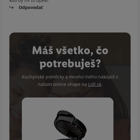
kdo by mi to upekl.
Odpovedať
Máš všetko, čo
potrebuješ?
Kuchynské pomôcky a mnoho iného nakúpiš v
našom online shope na
Lidl.sk
.