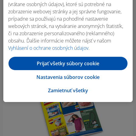
(vrátane osobných údajov), ktoré sú potrebné na
zobrazenie webovej stránky a jej správne fungovanie,
prípadne sa používajú na pohodlné nastavenie
webových stránok, na vytváranie anonymných štatistík,
Obsah bočného panela
či na zobrazenie personalizovaného (reklamného)
obsahu. Ďalšie informácie môžete nájsť v našom
Vyhlásení o ochrane osobných údajov
.
Prijať všetky súbory cookie
Nastavenia súborov cookie
Zamietnuť všetky