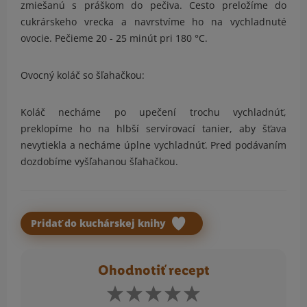
zmiešanú s práškom do pečiva. Cesto preložíme do
cukrárskeho vrecka a navrstvíme ho na vychladnuté
ovocie. Pečieme 20 - 25 minút pri 180 °C.
Ovocný koláč so šľahačkou:
Koláč necháme po upečení trochu vychladnúť,
preklopíme ho na hlbší servírovací tanier, aby šťava
nevytiekla a necháme úplne vychladnúť. Pred podávaním
dozdobíme vyšľahanou šľahačkou.
Pridať do kuchárskej knihy
Ohodnotiť recept