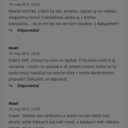
19. máj 2016, 19:23
Skvelá tortička :) Mali by ste, prosím, nápad aj na nejakú
elegantnú tortu? Cokoládovú alebo aj s bielou
čokoládou...-to je len tip od verných divákov :) ďakujeme!!!
Odpovedať
Hosť
19. máj 2016, 18:33
Dobrý deň, chcela by som sa spýtať, či by bola možná aj
varianta - cesto na spodok a až potom ovocie alebo sa to
cesto musí nanášať na ovocie vždy v tomto konkrétnom
prípade? Ďakujem za odpoveď.
Odpovedať
Hosť
16. máj 2016, 12:50
Super. Sleduji vás uždlouho a jeden recept lepší než
druhý. Ještě kdybych tak měl mixér a kdybych měl někoho