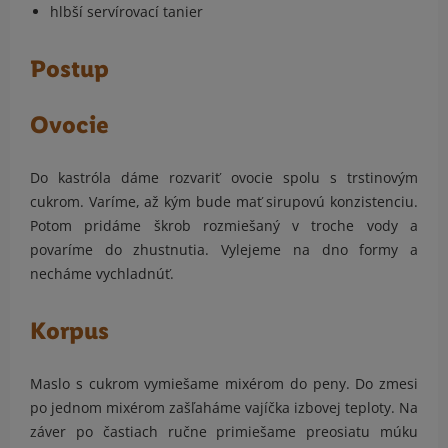
hlbší servírovací tanier
Postup
Ovocie
Do kastróla dáme rozvariť ovocie spolu s trstinovým
cukrom. Varíme, až kým bude mať sirupovú konzistenciu.
Potom pridáme škrob rozmiešaný v troche vody a
povaríme do zhustnutia. Vylejeme na dno formy a
necháme vychladnúť.
Korpus
Maslo s cukrom vymiešame mixérom do peny. Do zmesi
po jednom mixérom zašľaháme vajíčka izbovej teploty. Na
záver po častiach ručne primiešame preosiatu múku