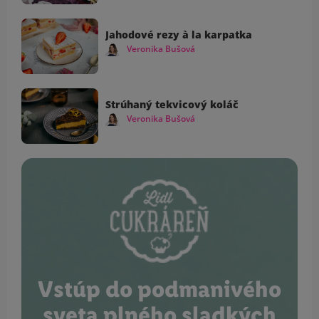
Jahodové rezy à la karpatka
Veronika Bušová
Strúhaný tekvicový koláč
Veronika Bušová
Vstúp do podmanivého
sveta plného sladkých