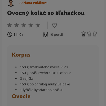
Adriana Poláková
Ovocný koláč so šľahačkou
1 h 0 m
10 porcií
Korpus
150 g zmäknutého masla Pilos
150 g práškového cukru Belbake
3 vajíčka
150 g polohrubej múky Belbake
1 lyžička kypriaceho prášku
Ovocie