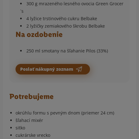
300 g mrazeného lesného ovocia Green Grocer
´s
4 lyžice trstinového cukru Belbake
2 lyžičky zemiakového škrobu Belbake
Na ozdobenie
250 ml smotany na šľahanie Pilos (33%)
Poslať nákupný zoznam
Potrebujeme
okrúhlu formu s pevným dnom (priemer 24 cm)
šľahací mixér
sitko
cukrárske vrecko