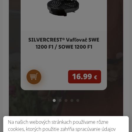
SILVERCREST® Vafľovač SWE
1200 F1 / SOWE 1200 F1
piti
16.99
€
Na našich webových stránkach používame rôzne
cookies, ktorých použitie zahŕňa spracúvanie údajov