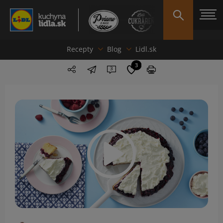
Recepty
Blog
Lidl.sk
3
3