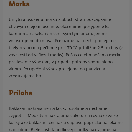
Morka
Umytú a osušenú morku z oboch strán pokvapkáme
olivovým olejom, osolíme, okoreníme, posypeme karí
korením a nasekaným čerstvým tymianom. Jemne
vmasírujeme do mäsa. Preložíme na plech, podlejeme
bielym vínom a pečieme pri 170 °C približne 2,5 hodiny (v
závislosti od veľkosti morky). Počas celého pečenia morku
prelievame výpekom, v prípade potreby vodou alebo
vínom. Po upečení výpek prelejeme na panvicu a
zredukujeme ho.
Príloha
Baklažán nakrájame na kocky, osolíme a necháme
„vypotiť“. Medzitým nakrájame cuketu na rovnako veľké
kúsky ako baklažán, cesnak a štipľavú papričku nasekáme
nadrobno. Biele časti lahôdkovej cibuľky nakrájame na