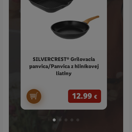
SILVERCREST® Grilovacia
GRI
panvica/Panvica z hliníkovej
liatiny
12.99
€