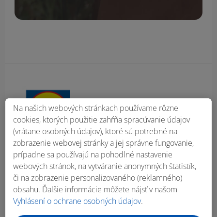
Obsah bočného panela
Na našich webových stránkach používame rôzne
cookies, ktorých použitie zahŕňa spracúvanie údajov
(vrátane osobných údajov), ktoré sú potrebné na
zobrazenie webovej stránky a jej správne fungovanie,
prípadne sa používajú na pohodlné nastavenie
webových stránok, na vytváranie anonymných štatistík,
či na zobrazenie personalizovaného (reklamného)
obsahu. Ďalšie informácie môžete nájsť v našom
Vyhlásení o ochrane osobných údajov
.