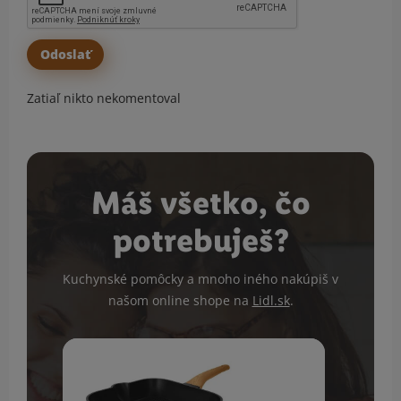
Zatiaľ nikto nekomentoval
Máš všetko, čo
potrebuješ?
Kuchynské pomôcky a mnoho iného nakúpiš v
našom online shope na
Lidl.sk
.