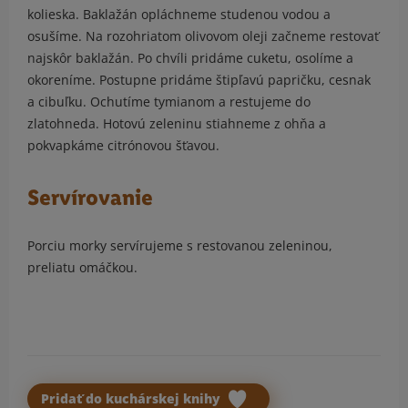
kolieska. Baklažán opláchneme studenou vodou a
osušíme. Na rozohriatom olivovom oleji začneme restovať
najskôr baklažán. Po chvíli pridáme cuketu, osolíme a
okoreníme. Postupne pridáme štipľavú papričku, cesnak
a cibuľku. Ochutíme tymianom a restujeme do
zlatohneda. Hotovú zeleninu stiahneme z ohňa a
pokvapkáme citrónovou šťavou.
Servírovanie
Porciu morky servírujeme s restovanou zeleninou,
preliatu omáčkou.
Pridať do kuchárskej knihy