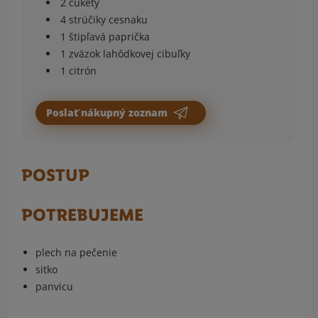
2 cukety
4 strúčiky cesnaku
1 štipľavá paprička
1 zväzok lahôdkovej cibuľky
1 citrón
Poslať nákupný zoznam
POSTUP
POTREBUJEME
plech na pečenie
sitko
panvicu