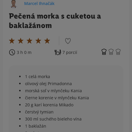
Marcel Ihnačák
Pečená morka s cuketou a
baklažánom
3 h 0 m
7 porcií
1 celá morka
olivový olej Primadonna
morská soľ v mlynčeku Kania
čierne korenie v mlynčeku Kania
20 g karí korenia Mikado
čerstvý tymian
300 ml suchého bieleho vína
1 baklažán