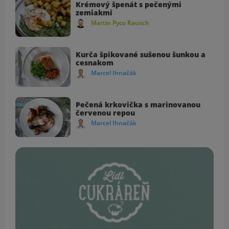
Krémový špenát s pečenými
zemiakmi
Martin Pyco Rausch
Kurča špikované sušenou šunkou a
cesnakom
Marcel Ihnačák
Pečená krkovička s marinovanou
červenou repou
Marcel Ihnačák