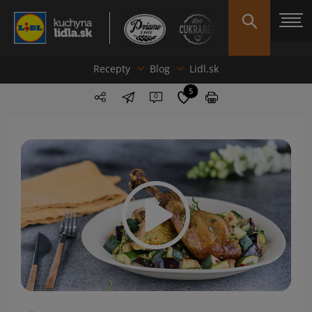
Recepty
Blog
Lidl.sk
5
0