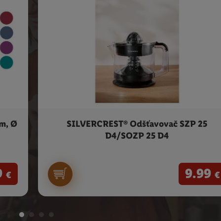
m, Ø
SILVERCREST® Odšťavovač SZP 25
D4/SOZP 25 D4
9
9.99
€
€