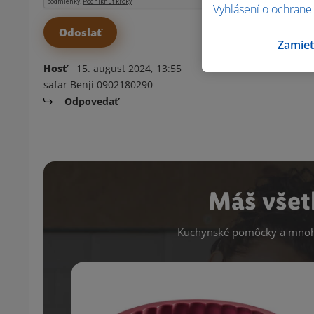
Vyhlásení o ochrane
Zamiet
Hosť
15. august 2024, 13:55
safar Benji 0902180290
Odpovedať
Máš všet
Kuchynské pomôcky a mnoho