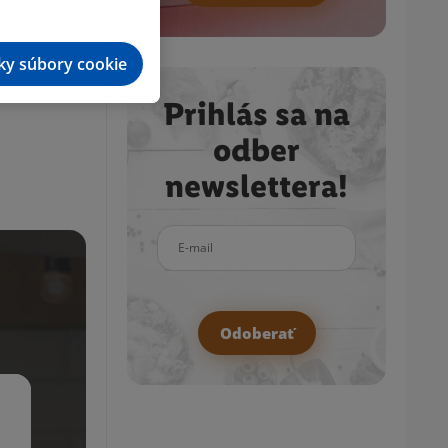
tky súbory cookie
Prihlás sa na
odber
newslettera!
E-mail
Odoberať