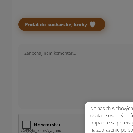
Pridať do kuchárskej knihy
Komentár
Na našich webových 
(vrátane osobných úd
prípadne sa používaj
na zobrazenie perso