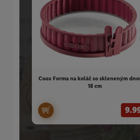
Coox Forma na koláč so skleneným dno
18 cm
9.9