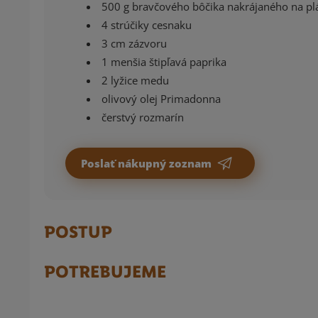
500 g bravčového bôčika nakrájaného na pl
4 strúčiky cesnaku
3 cm zázvoru
1 menšia štipľavá paprika
2 lyžice medu
olivový olej Primadonna
čerstvý rozmarín
Poslať nákupný zoznam
POSTUP
POTREBUJEME