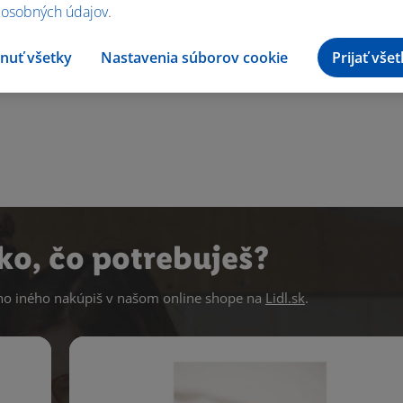
 osobných údajov
.
nuť všetky
Nastavenia súborov cookie
Prijať vše
ko, čo potrebuješ?
 iného nakúpiš v našom online shope na
Lidl.sk
.