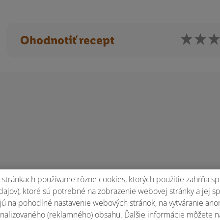
Ohodnotiť recept
stránkach používame rôzne cookies, ktorých použitie zahŕňa sp
ajov), ktoré sú potrebné na zobrazenie webovej stránky a jej s
ú na pohodlné nastavenie webových stránok, na vytváranie anony
nalizovaného (reklamného) obsahu. Ďalšie informácie môžete n