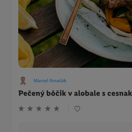
Marcel Ihnačák
Pečený bôčik v alobale s cesn