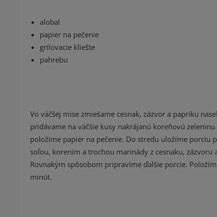
alobal
papier na pečenie
grilovacie kliešte
pahrebu
Vo väčšej mise zmiešame cesnak, zázvor a papriku nasek
pridávame na väčšie kusy nakrájanú koreňovú zeleninu (p
položíme papier na pečenie. Do stredu uložíme porciu p
soľou, korením a trochou marinády z cesnaku, zázvoru a
Rovnakým spôsobom pripravíme ďalšie porcie. Položíme
minút.