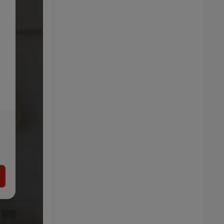
SILVERCREST® KITCHEN TOOLS
Teplovzdušná fritéza 9 v 1
89.99
€