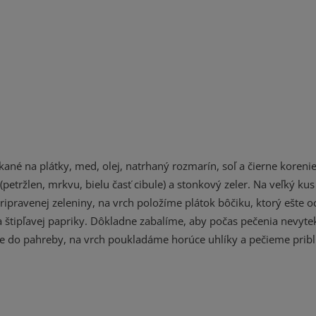
ané na plátky, med, olej, natrhaný rozmarín, soľ a čierne koreni
etržlen, mrkvu, bielu časť cibule) a stonkový zeler. Na veľký kus
ripravenej zeleniny, na vrch položíme plátok bôčiku, ktorý ešte 
 štipľavej papriky. Dôkladne zabalíme, aby počas pečenia nevytek
 do pahreby, na vrch poukladáme horúce uhlíky a pečieme pribl