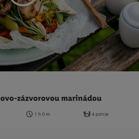
akovo-zázvorovou marinádou
1 h 0 m
4 porcie