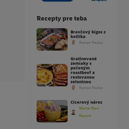
Recepty pre teba
Bravčový bigos z
kotlíka
Roman Paulus
Gratinované
zemiaky s
pečeným
roastbeef a
restovanou
zeleninou
Roman Paulus
Cícerový nárez
Martin Pyco
Rausch