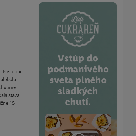
Vstúp do
podmanivého
e. Postupne
sveta plného
 alobalu
ochutíme
sladkých
ala šťava.
chutí.
ižne 15