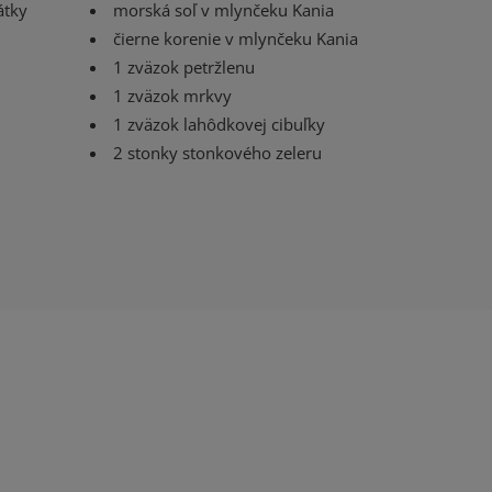
átky
morská soľ v mlynčeku Kania
čierne korenie v mlynčeku Kania
1 zväzok petržlenu
1 zväzok mrkvy
1 zväzok lahôdkovej cibuľky
2 stonky stonkového zeleru