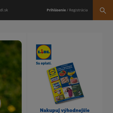
idl.sk
Prihlásenie
/ Registrácia
Obsah bočného panela