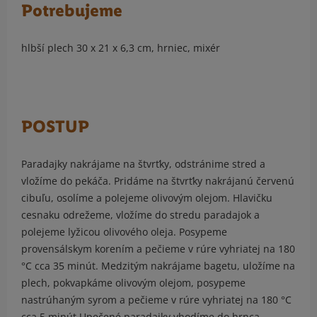
Potrebujeme
hlbší plech 30 x 21 x 6,3 cm, hrniec, mixér
POSTUP
Paradajky nakrájame na štvrťky, odstránime stred a
vložíme do pekáča. Pridáme na štvrťky nakrájanú červenú
cibuľu, osolíme a polejeme olivovým olejom. Hlavičku
cesnaku odrežeme, vložíme do stredu paradajok a
polejeme lyžicou olivového oleja. Posypeme
provensálskym korením a pečieme v rúre vyhriatej na 180
°C cca 35 minút. Medzitým nakrájame bagetu, uložíme na
plech, pokvapkáme olivovým olejom, posypeme
nastrúhaným syrom a pečieme v rúre vyhriatej na 180 °C
cca 5 minút Upečené paradajky vhodíme do hrnca,