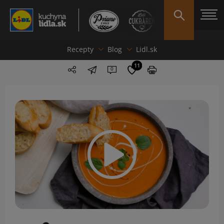
Recepty
Blog
Lidl.sk
11
0