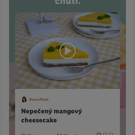
chutí.
Beautifood
Nepečený mangový
cheesecake