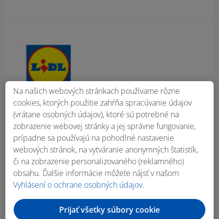
Obsah bočného panela
Na našich webových stránkach používame rôzne
cookies, ktorých použitie zahŕňa spracúvanie údajov
(vrátane osobných údajov), ktoré sú potrebné na
zobrazenie webovej stránky a jej správne fungovanie,
prípadne sa používajú na pohodlné nastavenie
webových stránok, na vytváranie anonymných štatistík,
či na zobrazenie personalizovaného (reklamného)
obsahu. Ďalšie informácie môžete nájsť v našom
Vyhlásení o ochrane osobných údajov
.
Prijať všetky súbory cookie