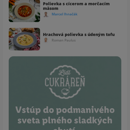
Polievka s cícerom a morčacím
mäsom
Marcel Ihnačák
Hrachová polievka s údeným tofu
Roman Paulus
Vstúp do podmanivého
sveta plného sladkých