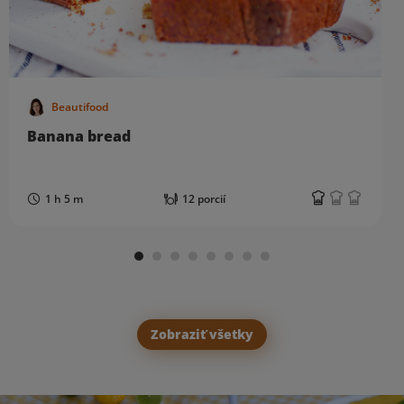
Beautifood
Banana bread
1 h 5 m
12 porcií
Zobraziť všetky