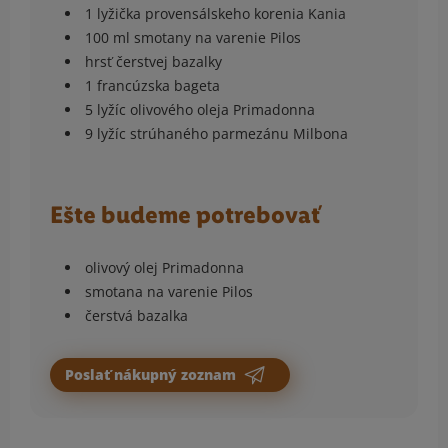
1 lyžička provensálskeho korenia Kania
100 ml smotany na varenie Pilos
hrsť čerstvej bazalky
1 francúzska bageta
5 lyžíc olivového oleja Primadonna
9 lyžíc strúhaného parmezánu Milbona
Ešte budeme potrebovať
olivový olej Primadonna
smotana na varenie Pilos
čerstvá bazalka
Poslať nákupný zoznam