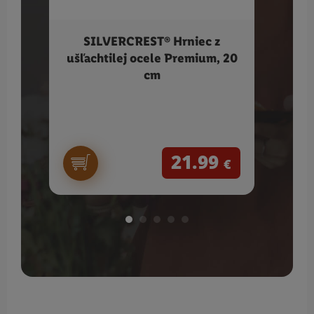
SILVERCREST® Hrniec z
SILV
ušľachtilej ocele Premium, 20
1
cm
vák
Fóli
21.99
€