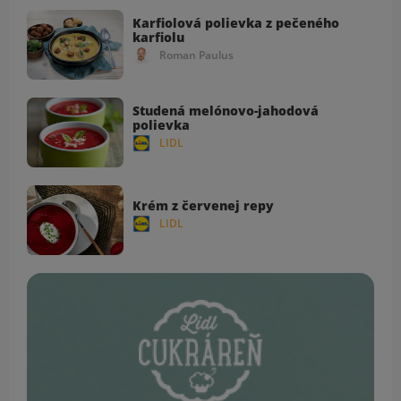
Karfiolová polievka z pečeného
karfiolu
Roman Paulus
Studená melónovo-jahodová
polievka
LIDL
Krém z červenej repy
LIDL