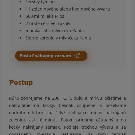
čerstvý tymian
1 l zeleninového alebo hydinového vývaru
500 ml mlieka Pilos
2 hrste čerstvej rukoly
morská soľ v mlynčeku Kania
čierne korenie v mlynčeku Kania
Poslať nákupný zoznam
Postup
Rúru zohrejeme na 200 °C. Cibuľu a mrkvu očistíme a
nakrájame na kocky. Cesnak ošúpeme a posekáme
nadrobno. V hrnci na 1 lyžici oleja restujeme nakrájanú
zeleninu asi 10 minút. Potom pridáme ošúpaný a na
kocky nakrájaný zemiak. Podleje trochou vývaru a za
občasného miešania restujeme, až kým zemiak