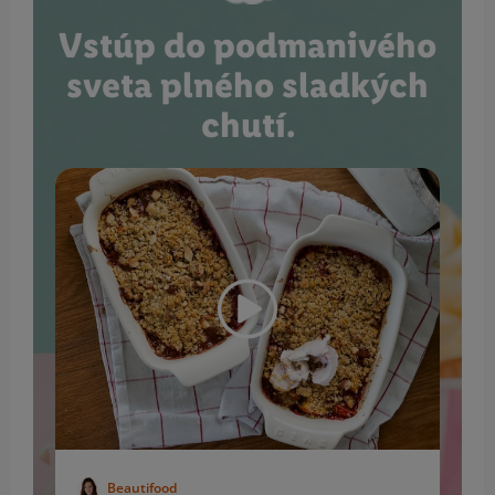
Vstúp do podmanivého
sveta plného sladkých
chutí.
Beautifood