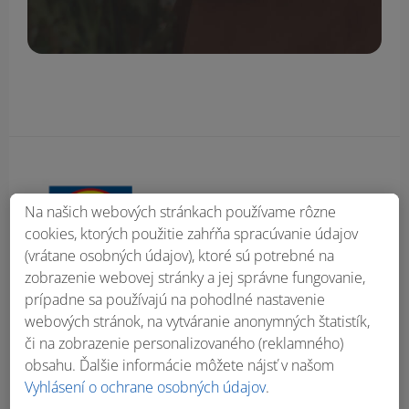
Obsah bočného panela
Na našich webových stránkach používame rôzne
cookies, ktorých použitie zahŕňa spracúvanie údajov
(vrátane osobných údajov), ktoré sú potrebné na
zobrazenie webovej stránky a jej správne fungovanie,
prípadne sa používajú na pohodlné nastavenie
webových stránok, na vytváranie anonymných štatistík,
či na zobrazenie personalizovaného (reklamného)
obsahu. Ďalšie informácie môžete nájsť v našom
Vyhlásení o ochrane osobných údajov
.