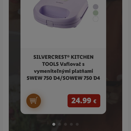
SILVERCREST® KITCHEN
S
TOOLS Vaflovač s
hlin
vymeniteľnými platňami
SWEW 750 D4/SOWEW 750 D4
24.99
€