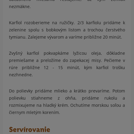
nezmäkne.
Karfiol rozoberieme na ružičky. 2/3 karfiolu pridáme k
zelenine spolu s bobkovým listom a trochou čerstvého
tymianu. Zalejeme vývarom a varíme približne 20 minút.
Zvyšný karfiol pokvapkáme lyžicou oleja, dôkladne
premiešame a preložíme do zapekacej misy. Pečieme v
rúre približne 12 - 15 minút, kým karfiol trošku
nezhnedne.
Do polievky pridáme mlieko a krátko prevaríme. Potom
polievku stiahneme z ohňa, pridáme rukolu a
rozmixujeme na hladký krém. Ochutíme morskou soľou a
čiernym mletým korením.
Servírovanie