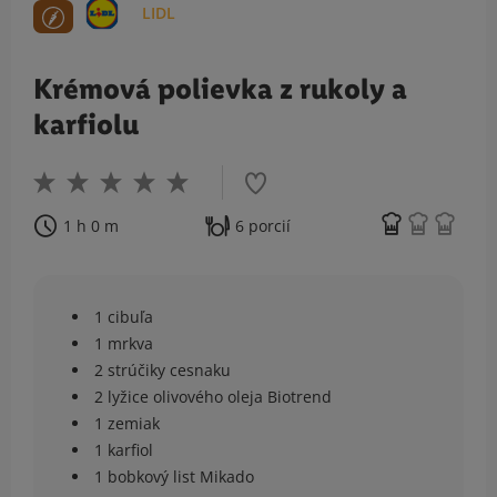
LIDL
Krémová polievka z rukoly a
karfiolu
1 h 0 m
6 porcií
1 cibuľa
1 mrkva
2 strúčiky cesnaku
2 lyžice olivového oleja Biotrend
1 zemiak
1 karfiol
1 bobkový list Mikado