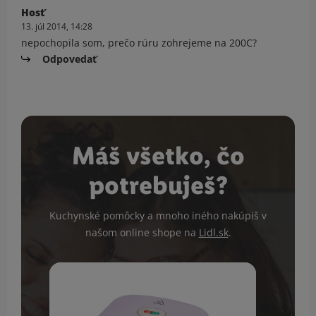
Hosť
13. júl 2014, 14:28
nepochopila som, prečo rúru zohrejeme na 200C?
Odpovedať
Máš všetko, čo
potrebuješ?
Kuchynské pomôcky a mnoho iného nakúpiš v
našom online shope na
Lidl.sk
.