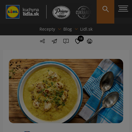
Recepty
Blog
Lidl.sk
18
2