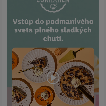
Vstúp do podmanivého
sveta plného sladkých
chutí.