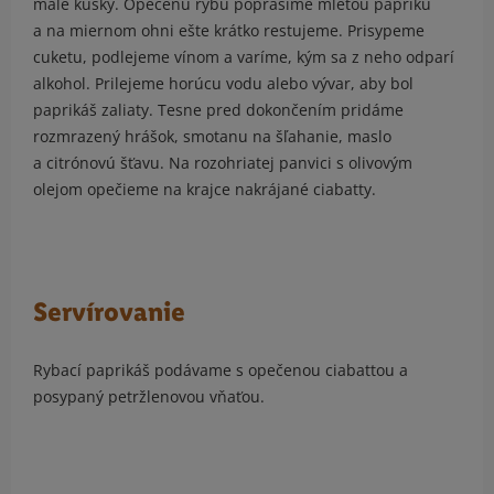
malé kúsky. Opečenú rybu poprášime mletou papriku
a na miernom ohni ešte krátko restujeme. Prisypeme
cuketu, podlejeme vínom a varíme, kým sa z neho odparí
alkohol. Prilejeme horúcu vodu alebo vývar, aby bol
paprikáš zaliaty. Tesne pred dokončením pridáme
rozmrazený hrášok, smotanu na šľahanie, maslo
a citrónovú šťavu. Na rozohriatej panvici s olivovým
olejom opečieme na krajce nakrájané ciabatty.
Servírovanie
Rybací paprikáš podávame s opečenou ciabattou a
posypaný petržlenovou vňaťou.