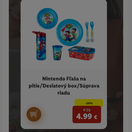
Nintendo Fľaša na
VILE
pitie/Desiatový box/Súprava
riadu
-29%
6.99
4.99
€