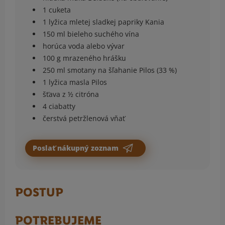
1 cuketa
1 lyžica mletej sladkej papriky Kania
150 ml bieleho suchého vína
horúca voda alebo vývar
100 g mrazeného hrášku
250 ml smotany na šľahanie Pilos (33 %)
1 lyžica masla Pilos
šťava z ½ citróna
4 ciabatty
čerstvá petržlenová vňať
Poslať nákupný zoznam
POSTUP
POTREBUJEME