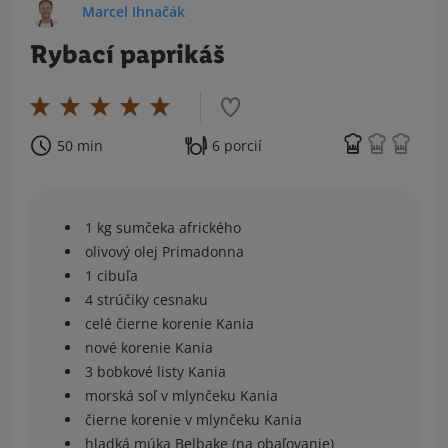
Marcel Ihnačák
Rybací paprikáš
50 min
6 porcií
1 kg sumčeka afrického
olivový olej Primadonna
1 cibuľa
4 strúčiky cesnaku
celé čierne korenie Kania
nové korenie Kania
3 bobkové listy Kania
morská soľ v mlynčeku Kania
čierne korenie v mlynčeku Kania
hladká múka Belbake (na obaľovanie)