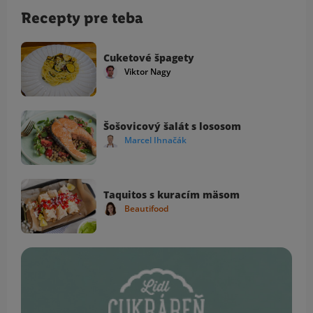
Recepty pre teba
Cuketové špagety
Viktor Nagy
Šošovicový šalát s lososom
Marcel Ihnačák
Taquitos s kuracím mäsom
Beautifood