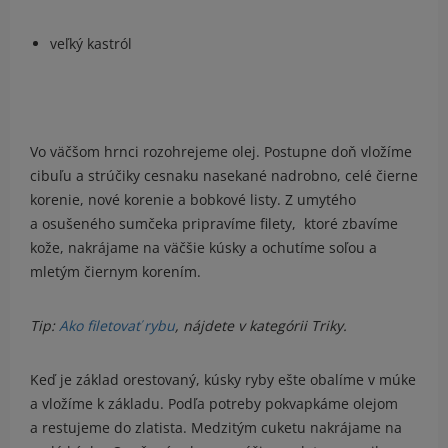
veľký kastról
Vo väčšom hrnci rozohrejeme olej. Postupne doň vložíme
cibuľu a strúčiky cesnaku nasekané nadrobno, celé čierne
korenie, nové korenie a bobkové listy. Z umytého
a osušeného sumčeka pripravíme filety, ktoré zbavíme
kože, nakrájame na väčšie kúsky a ochutíme soľou a
mletým čiernym korením.
Tip:
Ako filetovať rybu
, nájdete v kategórii Triky.
Keď je základ orestovaný, kúsky ryby ešte obalíme v múke
a vložíme k základu. Podľa potreby pokvapkáme olejom
a restujeme do zlatista. Medzitým cuketu nakrájame na