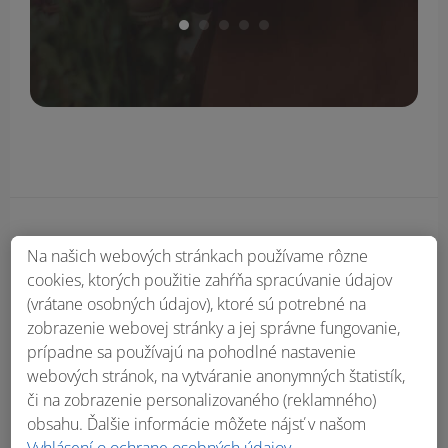
Obsah bočného panela
Na našich webových stránkach používame rôzne
cookies, ktorých použitie zahŕňa spracúvanie údajov
(vrátane osobných údajov), ktoré sú potrebné na
zobrazenie webovej stránky a jej správne fungovanie,
prípadne sa používajú na pohodlné nastavenie
webových stránok, na vytváranie anonymných štatistík,
či na zobrazenie personalizovaného (reklamného)
obsahu. Ďalšie informácie môžete nájsť v našom
Vyhlásení o ochrane osobných údajov
.