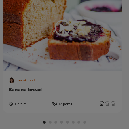
Beautifood
Banana bread
1 h 5 m
12 porcií