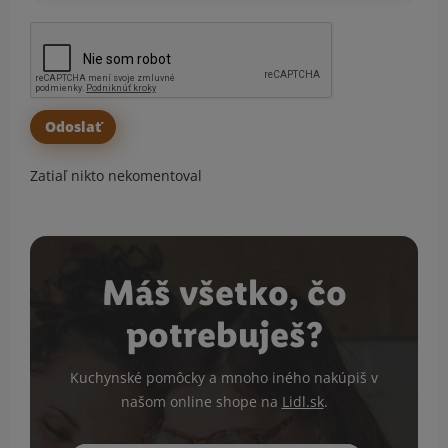
Zatiaľ nikto nekomentoval
Máš všetko, čo
potrebuješ?
Kuchynské pomôcky a mnoho iného nakúpiš v
našom online shope na
Lidl.sk
.