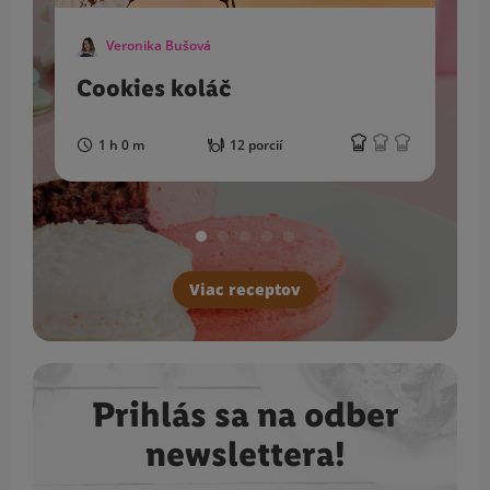
Veronika Bušová
Cookies koláč
1 h 0 m
12 porcií
Viac receptov
Prihlás sa na odber
newslettera!