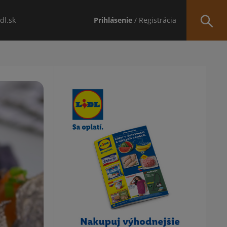
idl.sk
Prihlásenie
/ Registrácia
Obsah bočného panela