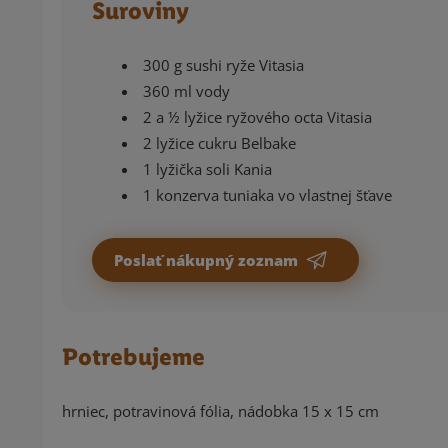
Suroviny
300 g sushi ryže Vitasia
360 ml vody
2 a ½ lyžice ryžového octa Vitasia
2 lyžice cukru Belbake
1 lyžička soli Kania
1 konzerva tuniaka vo vlastnej šťave
Poslať nákupný zoznam
Potrebujeme
hrniec, potravinová fólia, nádobka 15 x 15 cm