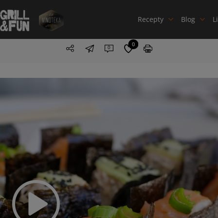
Recepty
Blog
L
0
0