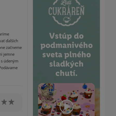
Vstúp do
aríme
ať ďalších
podmanivého
upne začneme
sveta plného
mi jemne
e s údeným
sladkých
. Podávame
chutí.