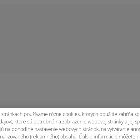
stránkach používame rôzne cookies, ktorých použitie zahŕňa sp
ajov), ktoré sú potrebné na zobrazenie webovej stránky a jej s
ú na pohodlné nastavenie webových stránok, na vytváranie anony
nalizovaného (reklamného) obsahu. Ďalšie informácie môžete n