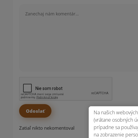
Komentár
Na našich webových 
(vrátane osobných úd
prípadne sa používaj
Zatiaľ nikto nekomentoval
na zobrazenie perso