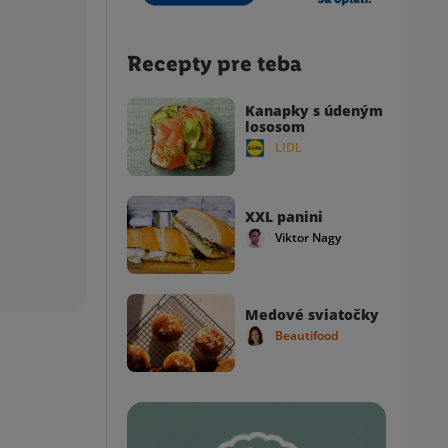
Recepty pre teba
Kanapky s údeným
lososom
LIDL
XXL panini
Viktor Nagy
Medové sviatočky
Beautifood