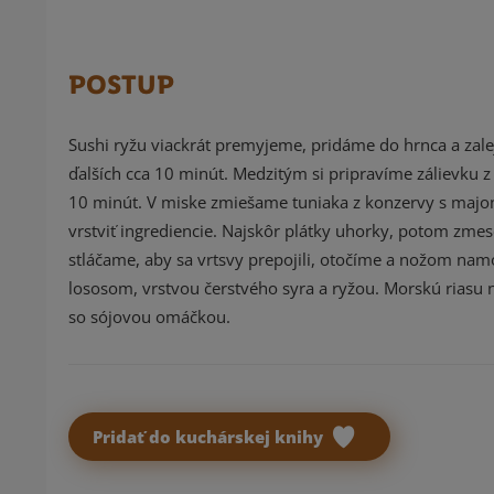
POSTUP
Sushi ryžu viackrát premyjeme, pridáme do hrnca a za
ďalších cca 10 minút. Medzitým si pripravíme zálievku z
10 minút. V miske zmiešame tuniaka z konzervy s majo
vrstviť ingrediencie. Najskôr plátky uhorky, potom zme
stláčame, aby sa vrtsvy prepojili, otočíme a nožom 
lososom, vrstvou čerstvého syra a ryžou. Morskú riasu
so sójovou omáčkou.
Pridať do kuchárskej knihy