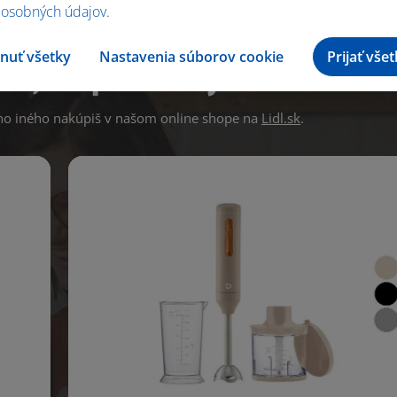
 osobných údajov
.
nuť všetky
Nastavenia súborov cookie
Prijať vše
ko, čo potrebuješ?
 iného nakúpiš v našom online shope na
Lidl.sk
.