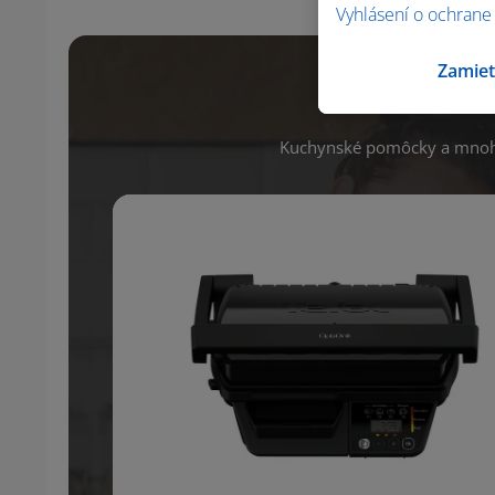
Vyhlásení o ochrane
Zamiet
Máš všet
Kuchynské pomôcky a mnoho