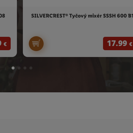
08
SILVERCREST® Tyčový mixér SSSH 600 B
9
17.99
€
€