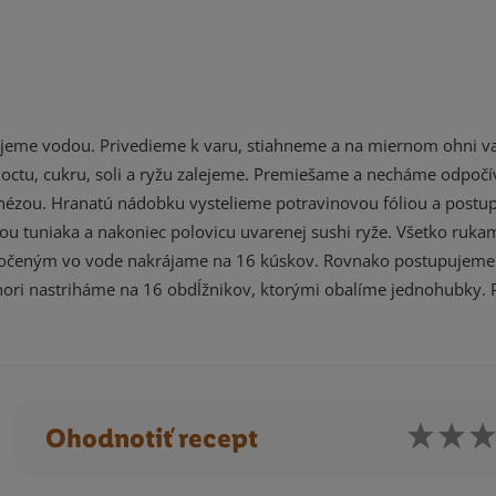
lejeme vodou. Privedieme k varu, stiahneme a na miernom ohni v
 octu, cukru, soli a ryžu zalejeme. Premiešame a necháme odpočív
nézou. Hranatú nádobku vystelieme potravinovou fóliou a post
sou tuniaka a nakoniec polovicu uvarenej sushi ryže. Všetko ruka
namočeným vo vode nakrájame na 16 kúskov. Rovnako postupujem
 nori nastriháme na 16 obdĺžnikov, ktorými obalíme jednohubky
Ohodnotiť recept