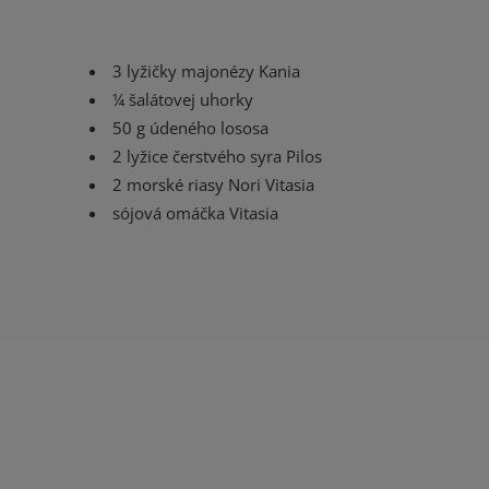
3 lyžičky majonézy Kania
¼ šalátovej uhorky
50 g údeného lososa
2 lyžice čerstvého syra Pilos
2 morské riasy Nori Vitasia
sójová omáčka Vitasia