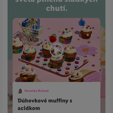
chutí.
Veronika Bušová
Dúhovkové muffiny s
acidkom