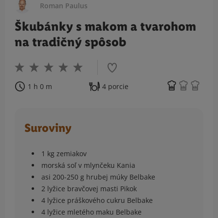
Roman Paulus
Škubánky s makom a tvarohom
na tradičný spôsob
1 h 0 m
4 porcie
Suroviny
1 kg zemiakov
morská soľ v mlynčeku Kania
asi 200-250 g hrubej múky Belbake
2 lyžice bravčovej masti Pikok
4 lyžice práškového cukru Belbake
4 lyžice mletého maku Belbake