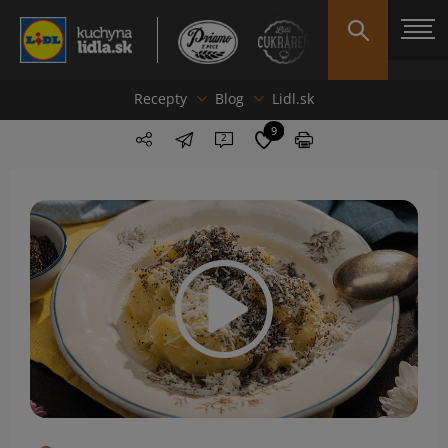
Recepty
Blog
Lidl.sk
9
2