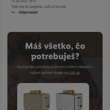
15. júl 2023, 14:52
Tiež ma to zaujíma. Lidl.cz ho má.
Odpovedať
Máš všetko, čo
potrebuješ?
Kuchynské pomôcky a mnoho iného nakúpiš v
našom online shope na
Lidl.sk
.