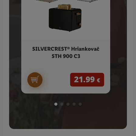
SILVERCREST® Hriankovač
SI
STH 900 C3
21.99
€