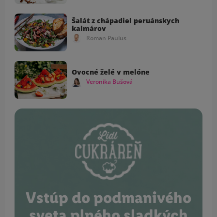
Šalát z chápadiel peruánskych
kalmárov
Roman Paulus
Ovocné želé v melóne
Veronika Bušová
Vstúp do podmanivého
sveta plného sladkých