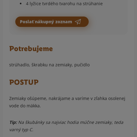
4 lyžice tvrdého tvarohu na strúhanie
Poslať nákupný zoznam
Potrebujeme
strúhadlo, škrabku na zemiaky, pučidlo
POSTUP
Zemiaky ošúpeme, nakrájame a varíme v zľahka osolenej
vode do mäkka.
Tip:
Na škubánky sa najviac hodia múčne zemiaky, teda
varný typ C.