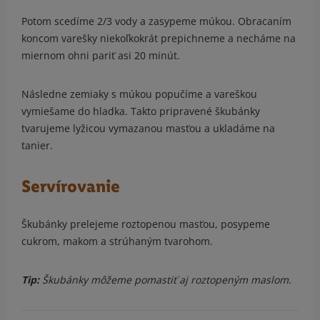
Potom scedíme 2/3 vody a zasypeme múkou. Obracaním
koncom varešky niekoľkokrát prepichneme a necháme na
miernom ohni pariť asi 20 minút.
Následne zemiaky s múkou popučíme a vareškou
vymiešame do hladka. Takto pripravené škubánky
tvarujeme lyžicou vymazanou masťou a ukladáme na
tanier.
Servírovanie
Škubánky prelejeme roztopenou masťou, posypeme
cukrom, makom a strúhaným tvarohom.
Tip:
Škubánky môžeme pomastiť aj roztopeným maslom.