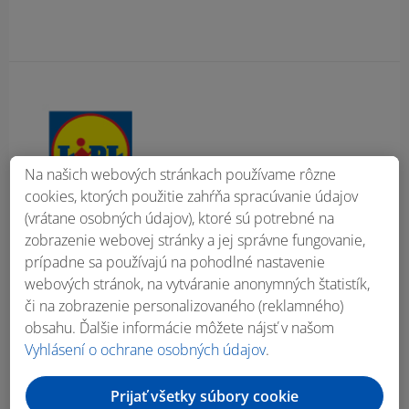
Obsah bočného panela
Na našich webových stránkach používame rôzne
cookies, ktorých použitie zahŕňa spracúvanie údajov
(vrátane osobných údajov), ktoré sú potrebné na
zobrazenie webovej stránky a jej správne fungovanie,
prípadne sa používajú na pohodlné nastavenie
webových stránok, na vytváranie anonymných štatistík,
či na zobrazenie personalizovaného (reklamného)
obsahu. Ďalšie informácie môžete nájsť v našom
Vyhlásení o ochrane osobných údajov
.
Prijať všetky súbory cookie