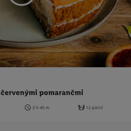
a červenými pomarančmi
2 h 45 m
12 porcií