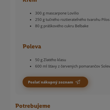
300 g mascarpone Lovilio
250 g tučného roztierateľného tvarohu Pilos
80 g práškového cukru Belbake
Poleva
50 g Zlatého klasu
600 ml šťavy z červených pomarančov Solev
Poslať nákupný zoznam
Potrebujeme