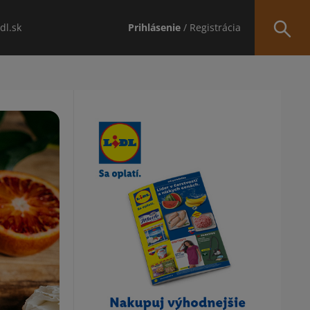
idl.sk
Prihlásenie
/ Registrácia
Obsah bočného panela