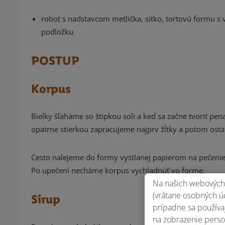
robot s nadstavcom metlička, sitko, tortovú formu 
podložku
POSTUP
Korpus
Bielky šľaháme so štipkou soli a keď sa začne tvoriť p
opatrne stierkou zapracujeme najprv žĺtky a potom ostat
Cesto nalejeme do formy vystlanej papierom na pečenie.
Po upečení necháme korpus vychladnúť vo forme.
Na našich webových 
(vrátane osobných úd
Sirup
prípadne sa používaj
na zobrazenie perso