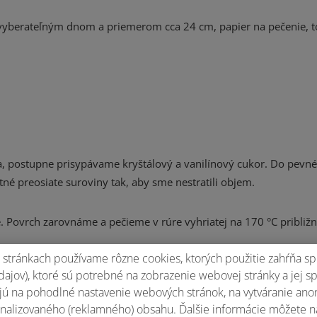
s vyberateľným dnom a priemerom cca 24 cm, papier na pečenie, t
ena, postupne prisypávame kryštálový a vanilínový cukor. Do pev
né preosiate suroviny tak, aby sme nestratili objem.
 Povrch zarovnáme a pečieme v rúre vyhriatej na 170 °C približ
stránkach používame rôzne cookies, ktorých použitie zahŕňa sp
ajov), ktoré sú potrebné na zobrazenie webovej stránky a jej s
ú na pohodlné nastavenie webových stránok, na vytváranie anony
nalizovaného (reklamného) obsahu. Ďalšie informácie môžete n