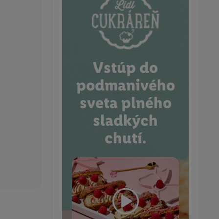
Vstúp do
podmanivého
sveta plného
sladkých
chutí.