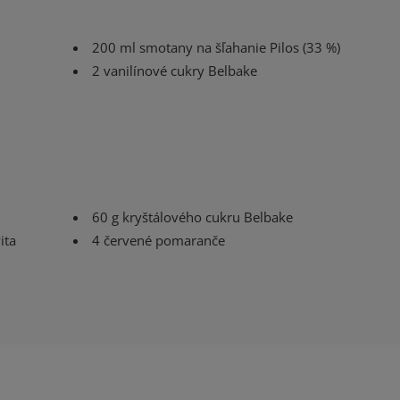
200 ml smotany na šľahanie Pilos (33 %)
2 vanilínové cukry Belbake
60 g kryštálového cukru Belbake
ita
4 červené pomaranče