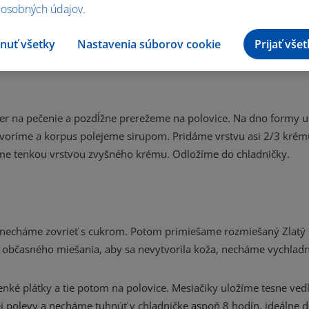
 osobných údajov
.
nuť všetky
Nastavenia súborov cookie
Prijať vše
er na pečenie a pozdĺžne prerežeme na polovice. Na dno formy 
tvoríme a korpus polejeme sirupom. Pridáme vrstvu asi 2/3 krém
me tenkou vrstvou zvyšného krému. Odložíme do chladničky.
u necháme zovrieť s cukrom. Potom primiešame rozmiešaný Zlatý k
 občasného miešania, aby sa nevytvorila koža, necháme vychladn
é plátky a tie potom na polovice. Mesiačiky uložíme tesne vedľ
ej polevy a necháme tuhnúť v chladničke aspoň 8 hodín, ideálne 