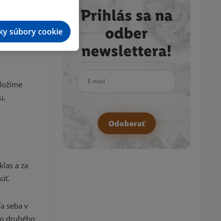
Prihlás sa na
odber
tky súbory cookie
newslettera!
E-mail
uložíme
u,
Odoberať
las a za
úť.
a seba v
do druhého