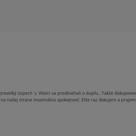
preveľký úspech :). Všetci sa predbiehali o dupľu...Takže ďakujeeee
 je na našej strane maximálna spokojnosť. Ešte raz ďakujem a prajem