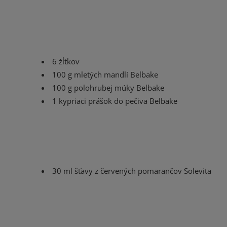
6 žĺtkov
100 g mletých mandlí Belbake
100 g polohrubej múky Belbake
1 kypriaci prášok do pečiva Belbake
30 ml šťavy z červených pomarančov Solevita