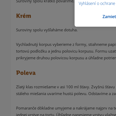
Suroviny spolu krátko povaríme.
Vyhlásení o ochrane
Krém
Zamiet
Suroviny spolu vyšľaháme dotuha.
Vychladnutý korpus vyberieme z formy, stiahneme papi
tortovú podložku a jednu polovicu korpusu. Formu uza
prikryjeme druhou polovicou korpusu a úhľadne potrie
Poleva
Zlatý klas rozmiešame v asi 100 ml šťavy. Zvyšnú šťav
stáleho miešania uvaríme hustú polevu. Odstavíme a za
Pomaranče dôkladne umyjeme a nakrájame najprv na tenk
jednej vrstve na tortu. Úhľadne nanesieme vrstvu vlažn