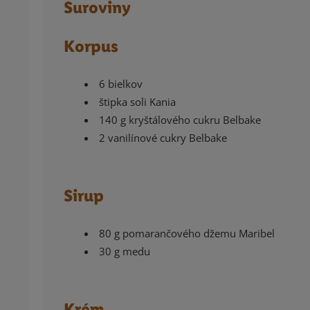
Suroviny
Korpus
6 bielkov
štipka soli Kania
140 g kryštálového cukru Belbake
2 vanilínové cukry Belbake
Sirup
80 g pomarančového džemu Maribel
30 g medu
Krém