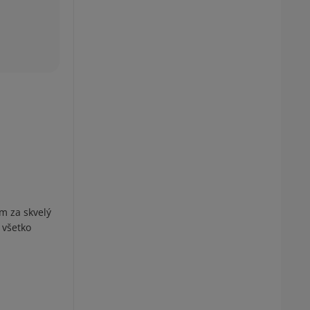
m za skvelý
 všetko