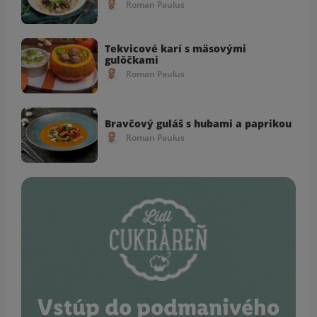
Roman Paulus
Tekvicové karí s mäsovými
gulôčkami
Roman Paulus
Bravčový guláš s hubami a paprikou
Roman Paulus
Vstúp do podmanivého