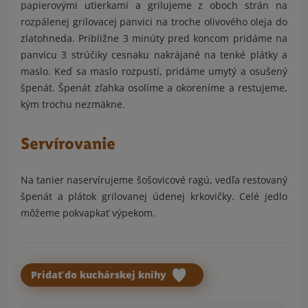
papierovými utierkami a grilujeme z oboch strán na
rozpálenej grilovacej panvici na troche olivového oleja do
zlatohneda. Približne 3 minúty pred koncom pridáme na
panvicu 3 strúčiky cesnaku nakrájané na tenké plátky a
maslo. Keď sa maslo rozpustí, pridáme umytý a osušený
špenát. Špenát zľahka osolíme a okoreníme a restujeme,
kým trochu nezmäkne.
Servírovanie
Na tanier naservírujeme šošovicové ragú, vedľa restovaný
špenát a plátok grilovanej údenej krkovičky. Celé jedlo
môžeme pokvapkať výpekom.
Pridať do kuchárskej knihy