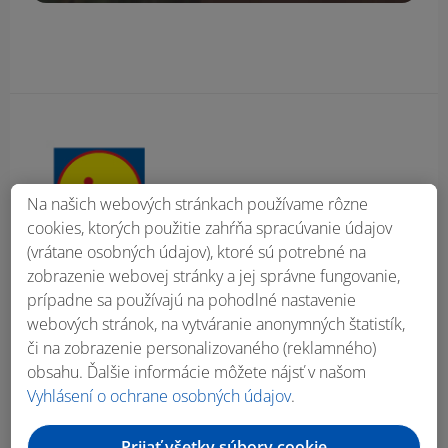
Obsah bočného panela
Na našich webových stránkach používame rôzne
cookies, ktorých použitie zahŕňa spracúvanie údajov
(vrátane osobných údajov), ktoré sú potrebné na
zobrazenie webovej stránky a jej správne fungovanie,
prípadne sa používajú na pohodlné nastavenie
webových stránok, na vytváranie anonymných štatistík,
či na zobrazenie personalizovaného (reklamného)
obsahu. Ďalšie informácie môžete nájsť v našom
Vyhlásení o ochrane osobných údajov
.
Prijať všetky súbory cookie