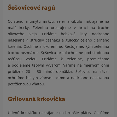
Šošovicové ragú
Očistenú a umytú mrkvu, zeler a cibuľu nakrájame na
malé kocky. Zeleninu orestujeme v hrnci na troche
olivového oleja. Pridáme bobkové listy, nadrobno
nasekané 4 strúčiky cesnaku a guľôčky celého čierneho
korenia. Osolíme a okoreníme. Restujeme, kým zelenina
trochu nezmäkne. Šošovicu prepláchneme pod studenou
tečúcou vodou. Pridáme k zelenine, premiešame
a podlejeme teplým vývarom. Varíme na miernom ohni
približne 20 – 30 minút domäkka. Šošovicu na záver
ochutíme bielym vínnym octom a nadrobno nasekanou
petržlenovou vňaťou.
Grilovaná krkovička
Údenú krkovičku nakrájame na hrubšie plátky. Osušíme