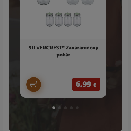
SILVERCREST® Zaváraninový
SIL
pohár
rúra
6.99
€