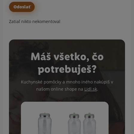
Zatiaľ nikto nekomentoval
Máš všetko, čo
potrebuješ?
Kuchynské pomôcky a mnoho iného nakúpiš v
našom online shope na
Lidl.sk
.