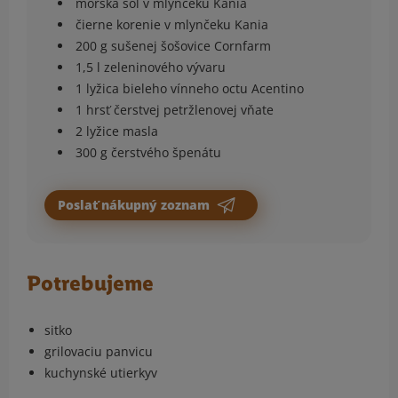
morská soľ v mlynčeku Kania
čierne korenie v mlynčeku Kania
200 g sušenej šošovice Cornfarm
1,5 l zeleninového vývaru
1 lyžica bieleho vínneho octu Acentino
1 hrsť čerstvej petržlenovej vňate
2 lyžice masla
300 g čerstvého špenátu
Poslať nákupný zoznam
Potrebujeme
sitko
grilovaciu panvicu
kuchynské utierkyv