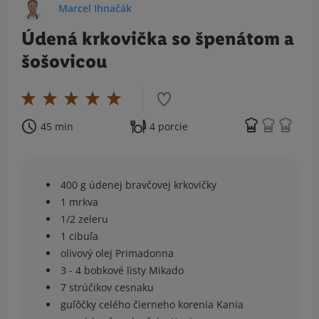
Marcel Ihnačák
Údená krkovička so špenátom a
šošovicou
45 min
4 porcie
400 g údenej bravčovej krkovičky
1 mrkva
1/2 zeleru
1 cibuľa
olivový olej Primadonna
3 - 4 bobkové listy Mikado
7 strúčikov cesnaku
guľôčky celého čierneho korenia Kania