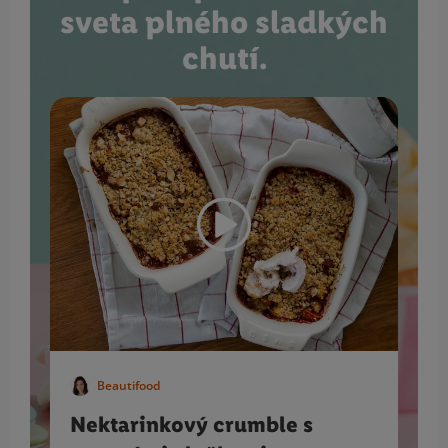
sveta plného sladkých
chutí.
Beautifood
Nektarinkový crumble s