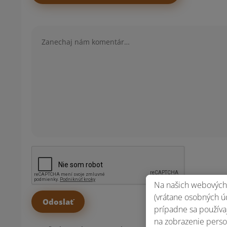
Komentár
Na našich webových 
(vrátane osobných úd
prípadne sa používaj
na zobrazenie perso