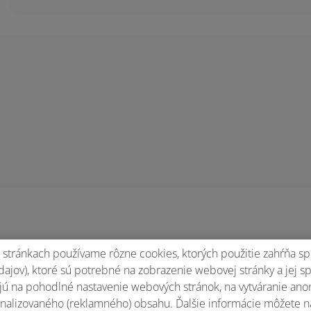
stránkach používame rôzne cookies, ktorých použitie zahŕňa sp
ajov), ktoré sú potrebné na zobrazenie webovej stránky a jej s
ú na pohodlné nastavenie webových stránok, na vytváranie anony
nalizovaného (reklamného) obsahu. Ďalšie informácie môžete n