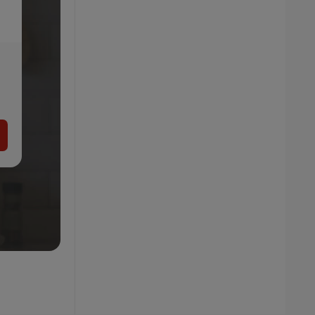
Kaiser Forma na pečenie
7.99
€