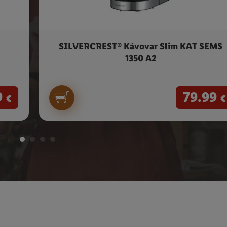
SILVERCREST® Kávovar Slim KAT SEMS
1350 A2
9
79.99
€
€