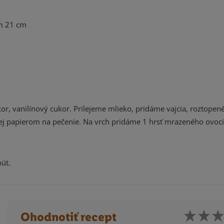
om 21 cm
r, vanilínový cukor. Prilejeme mlieko, pridáme vajcia, roztopen
ej papierom na pečenie. Na vrch pridáme 1 hrsť mrazeného ovoci
nút.
Ohodnotiť recept