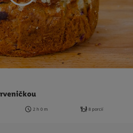
mrveničkou
2 h 0 m
8 porcií