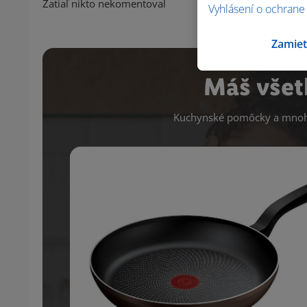
Zatiaľ nikto nekomentoval
Vyhlásení o ochrane
Zamiet
Máš všet
Kuchynské pomôcky a mnoho