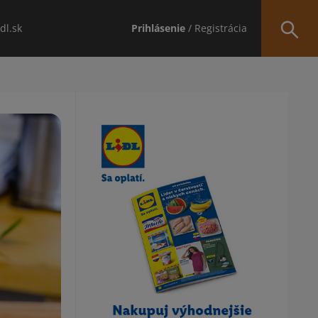
idl.sk
Prihlásenie
/ Registrácia
Obsah bočného panela