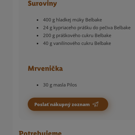
Suroviny
400 g hladkej múky Belbake
24 g kypriaceho prášku do pečiva Belbake
200 g práškového cukru Belbake
40 g vanilínového cukru Belbake
Mrvenička
30 g masla Pilos
Poslať nákupný zoznam
Potrebujeme