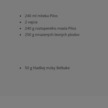
240 ml mlieka Pilos
2 vajcia
240 g roztopeného masla Pilos
250 g mrazených lesných plodov
50 g hladkej múky Belbake