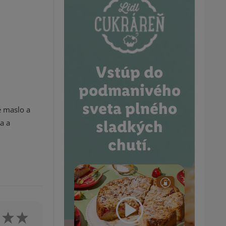
Vstúp do
podmanivého
sveta plného
é maslo a
sladkých
a a
chutí.