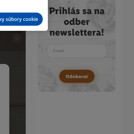
Prihlás sa na
tky súbory cookie
odber
newslettera!
E-mail
Odoberať