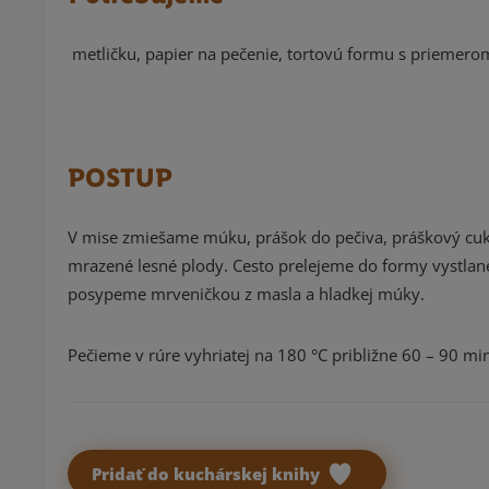
metličku, papier na pečenie, tortovú formu s priemer
POSTUP
V mise zmiešame múku, prášok do pečiva, práškový cuko
mrazené lesné plody. Cesto prelejeme do formy vystlan
posypeme mrveničkou z masla a hladkej múky.
Pečieme v rúre vyhriatej na 180 °C približne 60 – 90 mi
Pridať do kuchárskej knihy