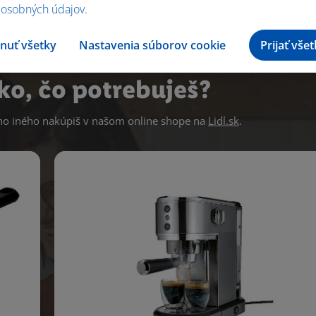
 osobných údajov
.
nuť všetky
Nastavenia súborov cookie
Prijať vše
ko, čo potrebuješ?
 iného nakúpiš v našom online shope na
Lidl.sk
.