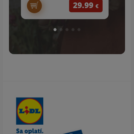
29.99
€
Obsah bočného panela