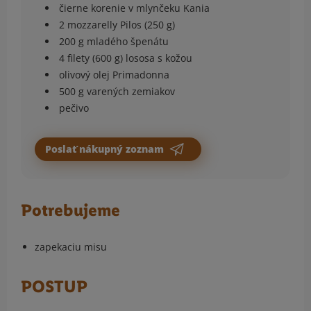
čierne korenie v mlynčeku Kania
2 mozzarelly Pilos (250 g)
200 g mladého špenátu
4 filety (600 g) lososa s kožou
olivový olej Primadonna
500 g varených zemiakov
pečivo
Poslať nákupný zoznam
Potrebujeme
zapekaciu misu
POSTUP