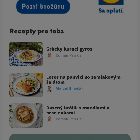
Recepty pre teba
Grécky kurací gyros
Roman Paulus
Losos na panvici so zemiakovým
šalátom
Marcel Ihnačák
Dusený králik s mandľami a
hrozienkami
Roman Paulus