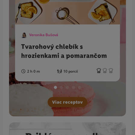
Veronika Bušová
Tvarohový chlebík s
hrozienkami a pomarančom
2 h 0 m
10 porcií
Viac receptov