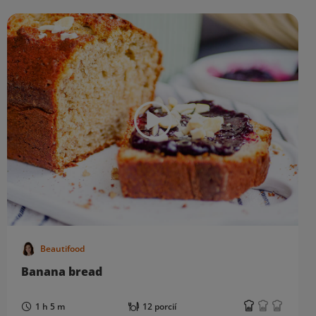
Beautifood
Banana bread
1 h 5 m
12 porcií