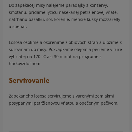
Do zapekacej misy nalejeme paradajky z konzervy,
smotanu, pridáme lyžicu nasekanej petržlenovej vňate,
natrhanú bazalku, soľ, korenie, menšie kúsky mozzarelly
a špenát.
Lososa osolíme a okoreníme z obidvoch strán a uložíme k
surovinám do misy. Pokvapkáme olejom a pečieme v rúre
vyhriatej na 170 °C asi 30 minút na programe s
horkovzduchom.
Servírovanie
Zapekaného lososa servírujeme s varenými zemiakmi
posypanými petržlenovou vňaťou a opečeným pečivom.