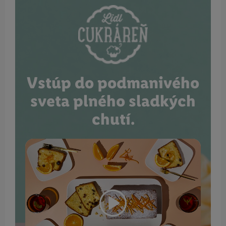
Vstúp do podmanivého
sveta plného sladkých
chutí.