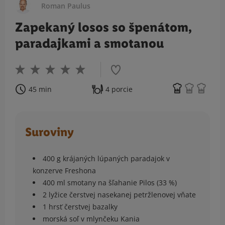
Roman Paulus
Zapekaný losos so špenátom,
paradajkami a smotanou
45 min
4 porcie
Suroviny
400 g krájaných lúpaných paradajok v
konzerve Freshona
400 ml smotany na šľahanie Pilos (33 %)
2 lyžice čerstvej nasekanej petržlenovej vňate
1 hrsť čerstvej bazalky
morská soľ v mlynčeku Kania