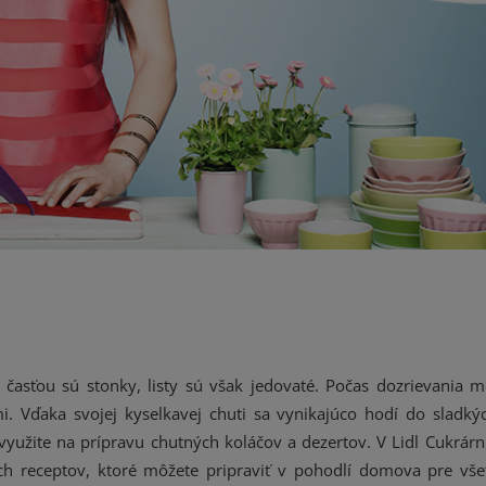
ou časťou sú stonky, listy sú však jedovaté. Počas dozrievania 
mi. Vďaka svojej kyselkavej chuti sa vynikajúco hodí do sladký
 využite na prípravu chutných koláčov a dezertov. V Lidl Cukrár
h receptov, ktoré môžete pripraviť v pohodlí domova pre vše