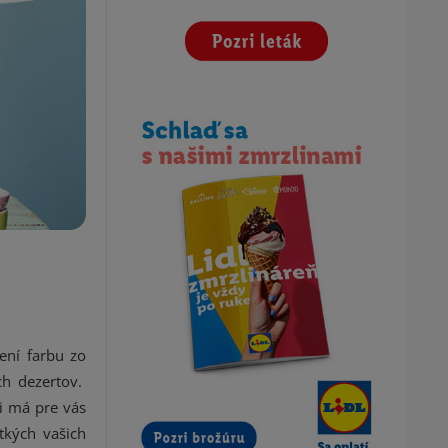
mení farbu zo
ch dezertov.
ni má pre vás
tkých vašich