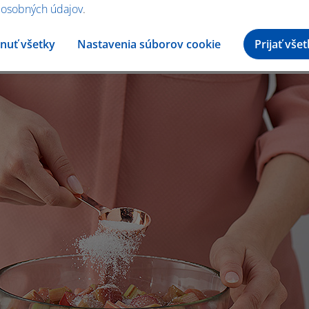
me ju.
 osobných údajov
.
nuť všetky
Nastavenia súborov cookie
Prijať vše