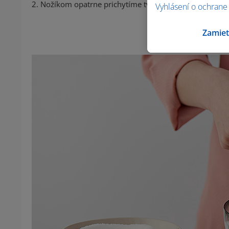
2. Nožíkom opatrne prichytíme tvrdšiu šupku a stiahne
Vyhlásení o ochrane
Zamiet