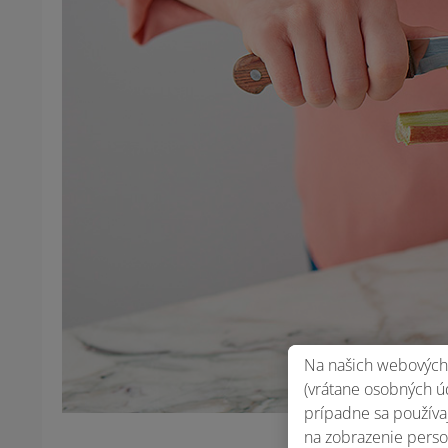
Na našich webových 
(vrátane osobných úd
prípadne sa používaj
na zobrazenie perso