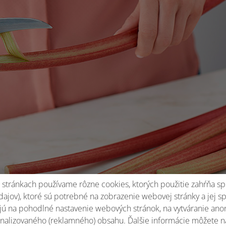
stránkach používame rôzne cookies, ktorých použitie zahŕňa sp
ajov), ktoré sú potrebné na zobrazenie webovej stránky a jej s
ú na pohodlné nastavenie webových stránok, na vytváranie anony
nalizovaného (reklamného) obsahu. Ďalšie informácie môžete n