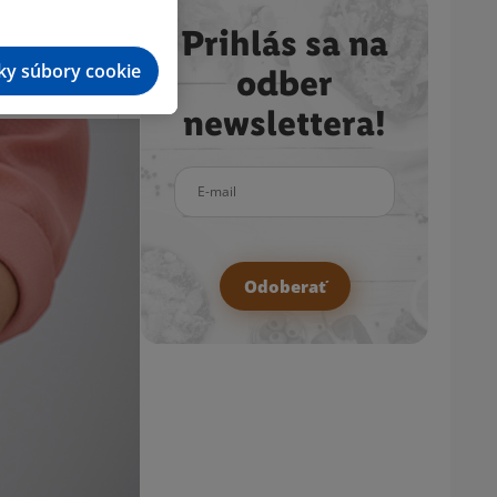
Prihlás sa na
tky súbory cookie
odber
newslettera!
E-mail
Odoberať