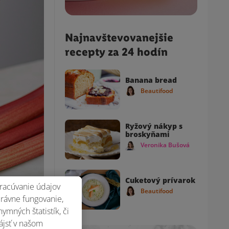
Najnavštevovanejšie
recepty za 24 hodín
Banana bread
Beautifood
Ryžový nákyp s
broskyňami
Veronika Bušová
Cuketový prívarok
racúvanie údajov
Beautifood
právne fungovanie,
mných štatistík, či
ájsť v našom