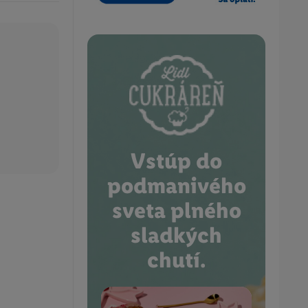
Vstúp do
podmanivého
sveta plného
sladkých
chutí.