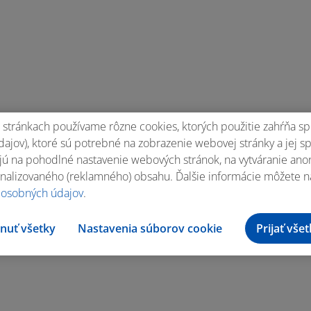
stránkach používame rôzne cookies, ktorých použitie zahŕňa sp
ajov), ktoré sú potrebné na zobrazenie webovej stránky a jej s
ú na pohodlné nastavenie webových stránok, na vytváranie anony
nalizovaného (reklamného) obsahu. Ďalšie informácie môžete n
 osobných údajov
.
nuť všetky
Nastavenia súborov cookie
Prijať vše