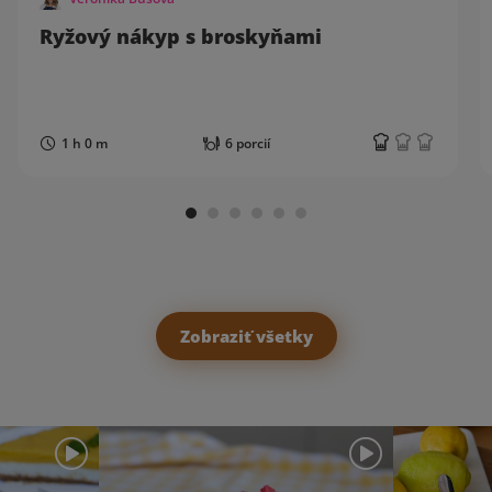
Ryžový nákyp s broskyňami
1 h 0 m
6 porcií
Zobraziť všetky