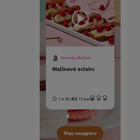
Veronika Bušová
Ve
Malinové eclairs
Bezv
kolá
1 h 20 m
12 porcií
1 h
Viac receptov