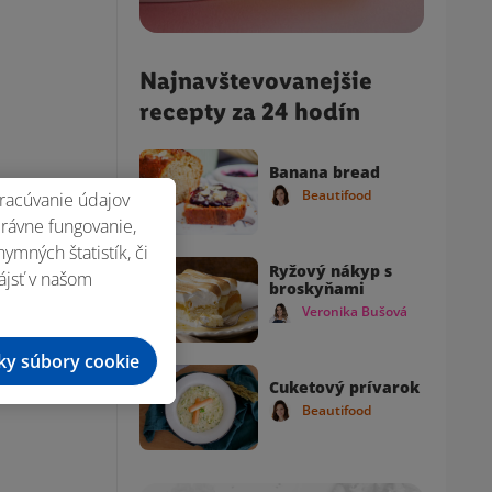
Najnavštevovanejšie
recepty za 24 hodín
Banana bread
Beautifood
racúvanie údajov
právne fungovanie,
mných štatistík, či
Ryžový nákyp s
ájsť v našom
broskyňami
Veronika Bušová
tky súbory cookie
Cuketový prívarok
Beautifood