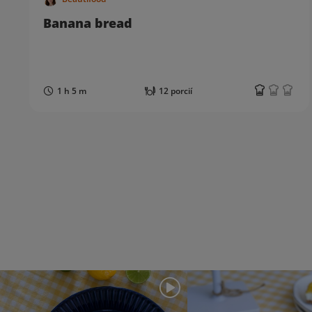
Banana bread
1 h 5 m
12 porcií