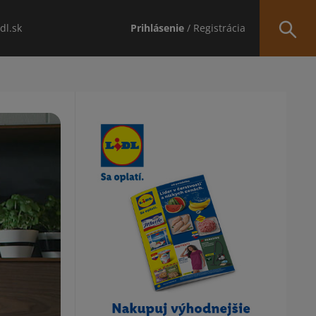
idl.sk
Prihlásenie
/ Registrácia
Obsah bočného panela