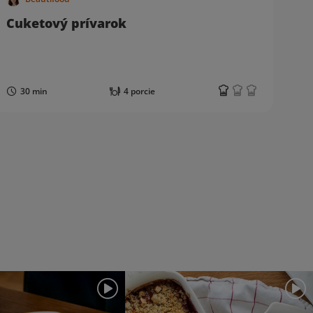
Cuketový prívarok
Š
30 min
4 porcie