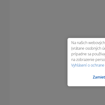
Na našich webových 
(vrátane osobných úd
prípadne sa používaj
na zobrazenie perso
Vyhlásení o ochrane
Zamiet