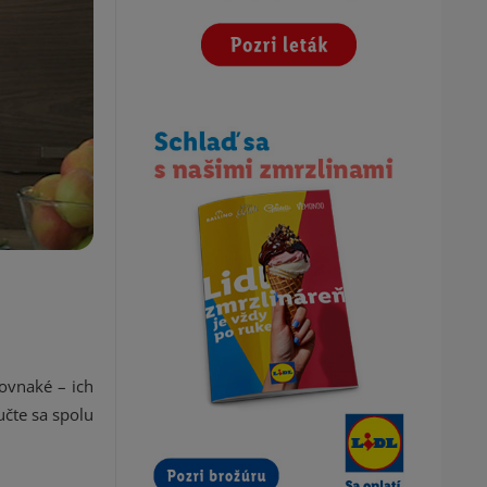
rovnaké – ich
učte sa spolu